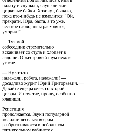
отделением подтягивались к нам в
палату и слушали, слушали мои
цирковые байки. Хохочут, бывало,
пока кто-нибудь не взмолится: "Ой,
прекрати, Юра, баста, а то уже,
честное слово, швы расходятся,
уморил!"
… Тут мой
собеседник стремительно
вскакивает со стула и хлопает в
ладоши. Оркестровый шум нехотя
угасает.
— Ну что-то
налажали, ребята, налажали! —
досадливо журит Юрий Григорьевич. —
Давайте еще разочек со второй
цифры. И почетче, прошу, особенно
клавиши.
Репетиция
продолжается. Звуки популярной
мелодии веселым веером
разбрызгиваются в небольшом
пятиугольном кабинете с