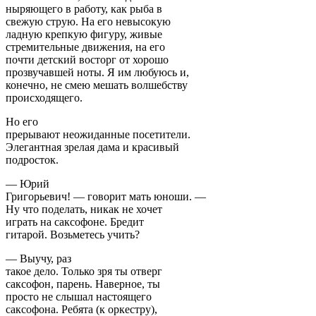
ныряющего в работу, как рыба в
свежую струю. На его невысокую
ладную крепкую фигуру, живые
стремительные движения, на его
почти детский восторг от хорошо
прозвучавшей ноты. Я им любуюсь и,
конечно, не смею мешать волшебству
происходящего.
Но его
прерывают неожиданные посетители.
Элегантная зрелая дама и красивый
подросток.
— Юрий
Григорьевич! — говорит мать юноши. —
Ну что поделать, никак не хочет
играть на саксофоне. Бредит
гитарой. Возьметесь учить?
— Выучу, раз
такое дело. Только зря ты отверг
саксофон, парень. Наверное, ты
просто не слышал настоящего
саксофона. Ребята (к оркестру),