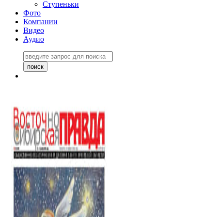
Ступеньки
Фото
Компании
Видео
Аудио
Восточно-Сибирская
правда №27243
06 ноября