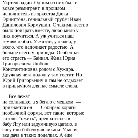
Укртелерадио. Одним из них был и
вовсе реэмигрант, в прошлом
исполнитель из оркестра Дюка
Эрингтона, гениальный трубач Иван
Данилович Кормушин. С такими лестно
было поиграть вместе, любо-мило у
них поучиться. А уж учиться наш
земляк любит. У жизни, у людей, у
всего, что наполняет радостью. А
больше всего у природы. Особенная
его страсть — Байкал. Жена Юрия
Григорьевича Любовь
Константиновна родом с Хужира.
Дружная чета подолгу там гостит. Но
Юрий Григорьевич и там не отдыхает
в привычном для нас смысле слова.
— Все лежат
на солнышке, а я бегаю с мешком, —
признается он. — Собираю коряги
необычной формы, вот такие, которые
готовы "ожить", превратиться в
бабу Ягу или задумчивую цаплю, в
сову или бабочку-великана. У меня
вся дача в таких поделках. А еще