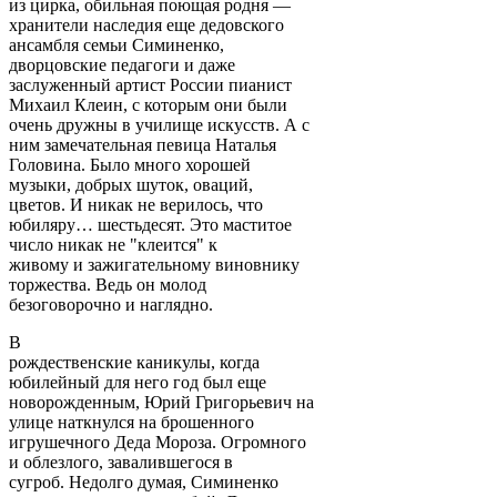
из цирка, обильная поющая родня —
хранители наследия еще дедовского
ансамбля семьи Симиненко,
дворцовские педагоги и даже
заслуженный артист России пианист
Михаил Клеин, с которым они были
очень дружны в училище искусств. А с
ним замечательная певица Наталья
Головина. Было много хорошей
музыки, добрых шуток, оваций,
цветов. И никак не верилось, что
юбиляру… шестьдесят. Это маститое
число никак не "клеится" к
живому и зажигательному виновнику
торжества. Ведь он молод
безоговорочно и наглядно.
В
рождественские каникулы, когда
юбилейный для него год был еще
новорожденным, Юрий Григорьевич на
улице наткнулся на брошенного
игрушечного Деда Мороза. Огромного
и облезлого, завалившегося в
сугроб. Недолго думая, Симиненко