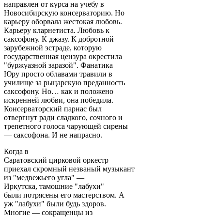
направлен от курса на учебу в
Новосибирскую консерваторию. Но
карьеру оборвала жестокая любовь.
Карьеру кларнетиста. Любовь к
саксофону. К джазу. К добротной
зарубежной эстраде, которую
государственная цензура окрестила
"буржуазной заразой". Фанатика
Юру просто облавами травили в
училище за рыцарскую преданность
саксофону. Но… как и положено
искренней любви, она победила.
Консерваторский парнас был
отвергнут ради сладкого, сочного и
трепетного голоса чарующей сирены
— саксофона. И не напрасно.
Когда в
Саратовский цирковой оркестр
приехал скромный незваный музыкант
из "медвежьего угла" —
Иркутска, тамошние "лабухи"
были потрясены его мастерством. А
уж "лабухи" были будь здоров.
Многие — сокращенцы из