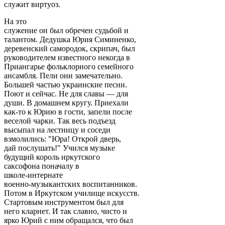
служит виртуоз.
На это
служение он был обречен судьбой и
талантом. Дедушка Юрия Симиненко,
деревенский самородок, скрипач, был
руководителем известного некогда в
Приангарье фольклорного семейного
ансамбля. Пели они замечательно.
Большей частью украинские песни.
Поют и сейчас. Не для славы — для
души. В домашнем кругу. Приехали
как-то к Юрию в гости, запели после
веселой чарки. Так весь подъезд
высыпал на лестницу и соседи
взмолились: "Юра! Открой дверь,
дай послушать!" Учился музыке
будущий король иркутского
саксофона поначалу в
школе-интернате
военно-музыкантских воспитанников.
Потом в Иркутском училище искусств.
Стартовым инструментом был для
него кларнет. И так славно, чисто и
ярко Юрий с ним обращался, что был