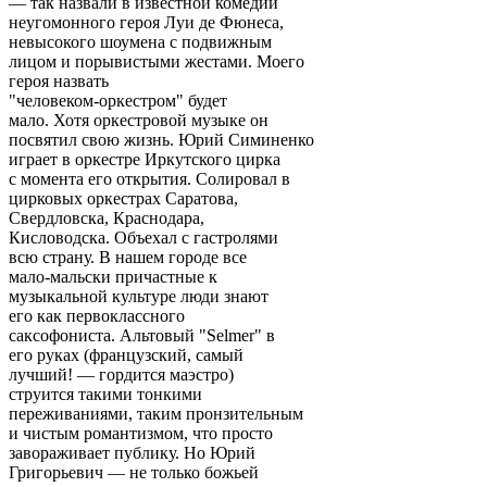
— так назвали в известной комедии
неугомонного героя Луи де Фюнеса,
невысокого шоумена с подвижным
лицом и порывистыми жестами. Моего
героя назвать
"человеком-оркестром" будет
мало. Хотя оркестровой музыке он
посвятил свою жизнь. Юрий Симиненко
играет в оркестре Иркутского цирка
с момента его открытия. Солировал в
цирковых оркестрах Саратова,
Свердловска, Краснодара,
Кисловодска. Объехал с гастролями
всю страну. В нашем городе все
мало-мальски причастные к
музыкальной культуре люди знают
его как первоклассного
саксофониста. Альтовый "Selmer" в
его руках (французский, самый
лучший! — гордится маэстро)
струится такими тонкими
переживаниями, таким пронзительным
и чистым романтизмом, что просто
завораживает публику. Но Юрий
Григорьевич — не только божьей