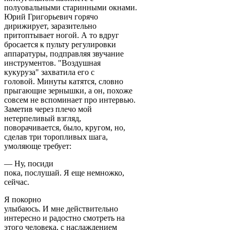
полуовальными старинными окнами.
Юрий Григорьевич горячо
дирижирует, заразительно
притоптывает ногой. А то вдруг
бросается к пульту регулировки
аппаратуры, подправляя звучание
инструментов. "Воздушная
кукуруза" захватила его с
головой. Минуты катятся, словно
прыгающие зернышки, а он, похоже
совсем не вспоминает про интервью.
Заметив через плечо мой
нетерпеливый взгляд,
поворачивается, было, кругом, но,
сделав три торопливых шага,
умоляюще требует:
— Ну, посиди
пока, послушай. Я еще немножко,
сейчас.
Я покорно
улыбаюсь. И мне действительно
интересно и радостно смотреть на
этого человека, с наслаждением