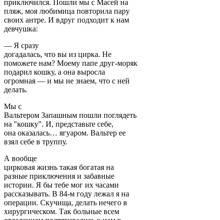
приключился. Пошли мы с Масей на
пляж, моя любимица повторила пару
своих антре. И вдруг подходит к нам
девчушка:
— Я сразу
догадалась, что вы из цирка. Не
поможете нам? Моему папе друг-моряк
подарил кошку, а она выросла
огромная — и мы не знаем, что с ней
делать.
Мы с
Вальтером Запашным пошли поглядеть
на "кошку". И, представьте себе,
она оказалась… ягуаром. Вальтер ее
взял себе в труппу.
А вообще
цирковая жизнь такая богатая на
разные приключения и забавные
истории. Я бы тебе мог их часами
рассказывать. В 84-м году лежал я на
операции. Скучища, делать нечего в
хирургическом. Так больные всем