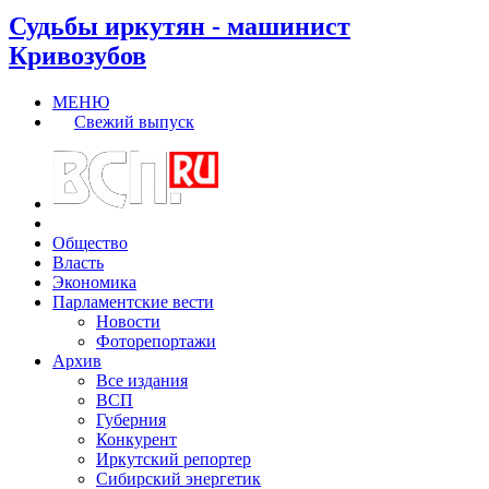
Судьбы иркутян - машинист
Кривозубов
МЕНЮ
Свежий выпуск
Общество
Власть
Экономика
Парламентские вести
Новости
Фоторепортажи
Архив
Все издания
ВСП
Губерния
Конкурент
Иркутский репортер
Сибирский энергетик