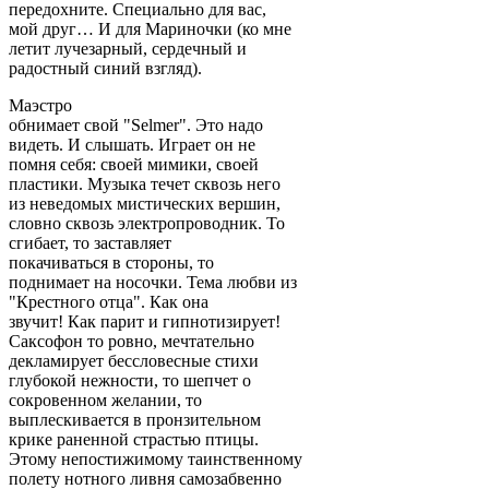
передохните. Специально для вас,
мой друг… И для Мариночки (ко мне
летит лучезарный, сердечный и
радостный синий взгляд).
Маэстро
обнимает свой "Selmer". Это надо
видеть. И слышать. Играет он не
помня себя: своей мимики, своей
пластики. Музыка течет сквозь него
из неведомых мистических вершин,
словно сквозь электропроводник. То
сгибает, то заставляет
покачиваться в стороны, то
поднимает на носочки. Тема любви из
"Крестного отца". Как она
звучит! Как парит и гипнотизирует!
Саксофон то ровно, мечтательно
декламирует бессловесные стихи
глубокой нежности, то шепчет о
сокровенном желании, то
выплескивается в пронзительном
крике раненной страстью птицы.
Этому непостижимому таинственному
полету нотного ливня самозабвенно