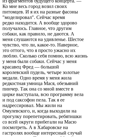
из фрагментов будущего концерта. —
Ко мне весь город возил своих
питомцев. И я их на разные фасоны
"моделировал". Сейчас время
редко находится. А вообще здорово
получалось. Главное, что другим
собаки, как правило, не даются. А
меня слушаются на удивленье. Шестое
чувство, что ли, какое-то. Наверное,
это оттого, что я просто ужасно их
люблю. Сколько себя помню, всю жизнь
у меня были собаки. Сейчас у меня
красавец Фред — большой
королевский пудель, четыре золотые
медали. Одно время у меня жила
редкостная умница Мася, обезьяний
пинчер. Так она со мной вместе в
цирке выступала, всю программу вела
и под саксофон пела. Так я ее
надрессировал. Мы жили на
Омулевского, и, когда выходили на
прогулку порепетировать, ребятишки
со всей округи прибегали на Масю
посмотреть. А в Хабаровске на
гастролях вообще интересный случай