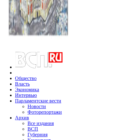
Общество
Власть
Экономика
Интервью
Парламентские вести
Новости
Фоторепортажи
Архив
Все издания
ВСП
Губерния