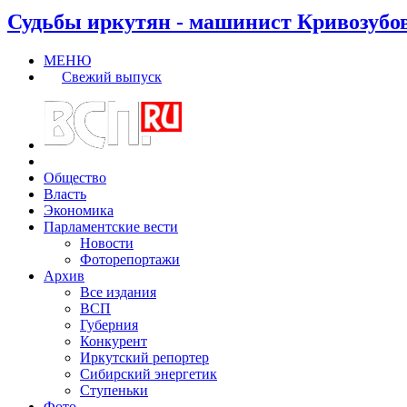
Судьбы иркутян - машинист Кривозубо
МЕНЮ
Свежий выпуск
Общество
Власть
Экономика
Парламентские вести
Новости
Фоторепортажи
Архив
Все издания
ВСП
Губерния
Конкурент
Иркутский репортер
Сибирский энергетик
Ступеньки
Фото