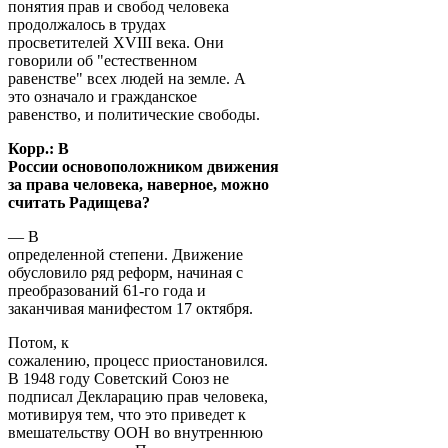
понятия прав и свобод человека
продолжалось в трудах
просветителей XVIII века. Они
говорили об "естественном
равенстве" всех людей на земле. А
это означало и гражданское
равенство, и политические свободы.
Корр.: В
России основоположником движения
за права человека, наверное, можно
считать Радищева?
— В
определенной степени. Движение
обусловило ряд реформ, начиная с
преобразований 61-го года и
заканчивая манифестом 17 октября.
Потом, к
сожалению, процесс приостановился.
В 1948 году Советский Союз не
подписал Декларацию прав человека,
мотивируя тем, что это приведет к
вмешательству ООН во внутреннюю