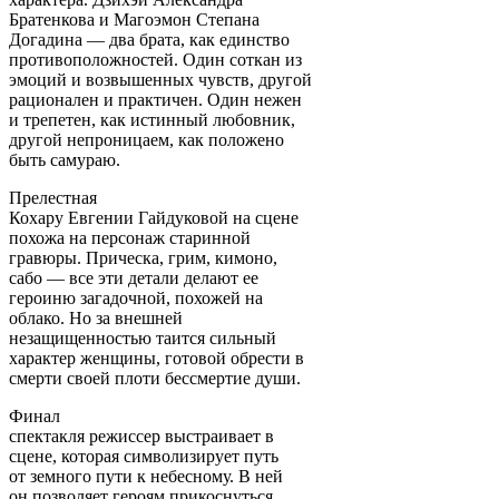
Братенкова и Магоэмон Степана
Догадина — два брата, как единство
противоположностей. Один соткан из
эмоций и возвышенных чувств, другой
рационален и практичен. Один нежен
и трепетен, как истинный любовник,
другой непроницаем, как положено
быть самураю.
Прелестная
Кохару Евгении Гайдуковой на сцене
похожа на персонаж старинной
гравюры. Прическа, грим, кимоно,
сабо — все эти детали делают ее
героиню загадочной, похожей на
облако. Но за внешней
незащищенностью таится сильный
характер женщины, готовой обрести в
смерти своей плоти бессмертие души.
Финал
спектакля режиссер выстраивает в
сцене, которая символизирует путь
от земного пути к небесному. В ней
он позволяет героям прикоснуться