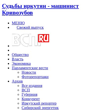
Судьбы иркутян - машинист
Кривозубов
МЕНЮ
Свежий выпуск
Общество
Власть
Экономика
Парламентские вести
Новости
Фоторепортажи
Архив
Все издания
ВСП
Губерния
Конкурент
Иркутский репортер
Сибирский энергетик