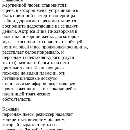
жертвенной любви становится и
сцена, в которой жена, устрашившись
быть повинной в смерти соперницы —
гейши, дорогими нарядами пытается
восполнить недостающие на ее выкуп
деньги. Актриса Вика Инодворская в
пластике покорной жены, для которой
муж — господин, с гордостью любящей,
понимающей и все прощающей женщины,
расстилает белое покрывало, и
персонажи спектакля Курого (слуги
театра) начинают бросать на него
цветные ткани. Извивающиеся,
похожие на языки пламени, эти
летящие шелковые лоскуты
становятся метафорой, выражающей
чувства женщины, тоже оказавшейся
пленницей трагических
обстоятельств.
Каждый
персонаж пьесы режиссер наделяет
конкретным внешним обликом,
который выражает суть его
характера. Дзихэй Александра