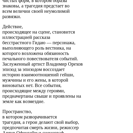
чистых форм, в котором образы
знаковы, а трагедия предстает во
всем величии своей неумолимой
развязки.
Действие,
происходящее на сцене, становится
иллюстрацией рассказа
бесстрастного Гидаю — персонажа,
выполняющего роль вестника, на
которого возложена обязанность
печального повествователя событий.
Заслуженный артист Владимир Орехов
эпизод за эпизодом воссоздает
историю взаимоотношений гейши,
мужчины и его жены, в которой
виноватых нет. Все события,
происходящие между героями,
предначертаны свыше и проявлены на
земле как возмездие.
Пространство,
в котором разворачивается
трагедия, а герои делают свой выбор,
предпочитая смерть жизни, режиссер
Артур Офенгейм и сценограф,