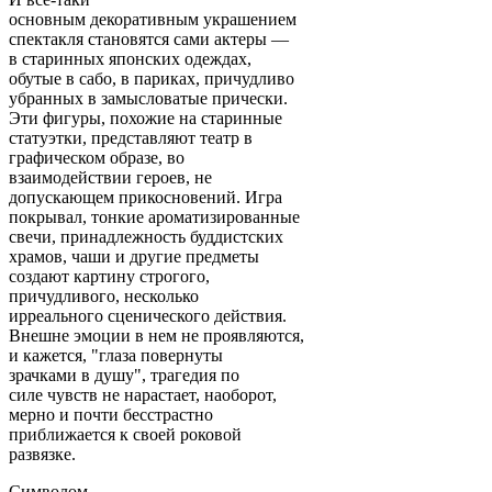
основным декоративным украшением
спектакля становятся сами актеры —
в старинных японских одеждах,
обутые в сабо, в париках, причудливо
убранных в замысловатые прически.
Эти фигуры, похожие на старинные
статуэтки, представляют театр в
графическом образе, во
взаимодействии героев, не
допускающем прикосновений. Игра
покрывал, тонкие ароматизированные
свечи, принадлежность буддистских
храмов, чаши и другие предметы
создают картину строгого,
причудливого, несколько
ирреального сценического действия.
Внешне эмоции в нем не проявляются,
и кажется, "глаза повернуты
зрачками в душу", трагедия по
силе чувств не нарастает, наоборот,
мерно и почти бесстрастно
приближается к своей роковой
развязке.
Символом