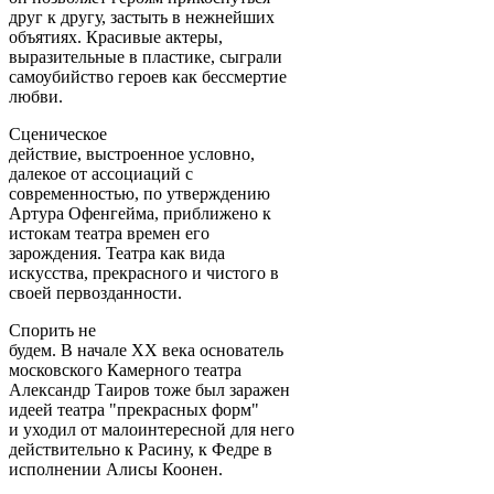
друг к другу, застыть в нежнейших
объятиях. Красивые актеры,
выразительные в пластике, сыграли
самоубийство героев как бессмертие
любви.
Сценическое
действие, выстроенное условно,
далекое от ассоциаций с
современностью, по утверждению
Артура Офенгейма, приближено к
истокам театра времен его
зарождения. Театра как вида
искусства, прекрасного и чистого в
своей первозданности.
Спорить не
будем. В начале ХХ века основатель
московского Камерного театра
Александр Таиров тоже был заражен
идеей театра "прекрасных форм"
и уходил от малоинтересной для него
действительно к Расину, к Федре в
исполнении Алисы Коонен.