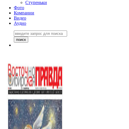
Ступеньки
Фото
Компании
Видео
Аудио
Восточно-Сибирская
правда №27243
06 ноября