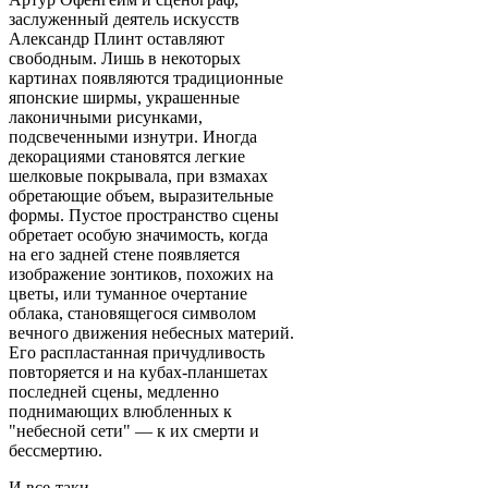
заслуженный деятель искусств
Александр Плинт оставляют
свободным. Лишь в некоторых
картинах появляются традиционные
японские ширмы, украшенные
лаконичными рисунками,
подсвеченными изнутри. Иногда
декорациями становятся легкие
шелковые покрывала, при взмахах
обретающие объем, выразительные
формы. Пустое пространство сцены
обретает особую значимость, когда
на его задней стене появляется
изображение зонтиков, похожих на
цветы, или туманное очертание
облака, становящегося символом
вечного движения небесных материй.
Его распластанная причудливость
повторяется и на кубах-планшетах
последней сцены, медленно
поднимающих влюбленных к
"небесной сети" — к их смерти и
бессмертию.
И все-таки