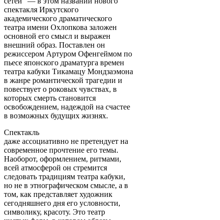
сетей" — в этом названии нового
спектакля Иркутского
академического драматического
театра имени Охлопкова заложен
основной его смысл и выражен
внешний образ. Поставлен он
режиссером Артуром Офенгеймом по
пьесе японского драматурга времен
театра кабуки Тикамацу Мондзаэмона
в жанре романтической трагедии и
повествует о роковых чувствах, в
которых смерть становится
освобождением, надеждой на счастее
в возможных будущих жизнях.
Спектакль
даже ассоциативно не претендует на
современное прочтение его темы.
Наоборот, оформлением, ритмами,
всей атмосферой он стремится
следовать традициям театра кабуки,
но не в этнографическом смысле, а в
том, как представляет художник
сегодняшнего дня его условности,
символику, красоту. Это театр