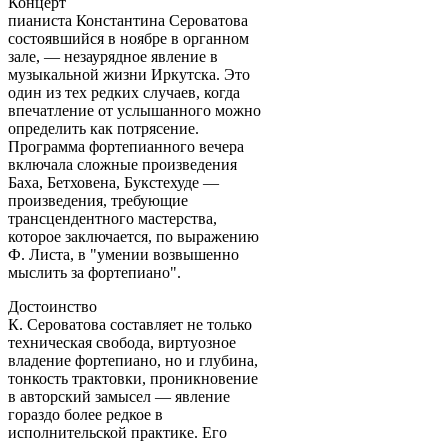
Концерт
пианиста Константина Сероватова
состоявшийся в ноябре в органном
зале, — незаурядное явление в
музыкальной жизни Иркутска. Это
один из тех редких случаев, когда
впечатление от услышанного можно
определить как потрясение.
Программа фортепианного вечера
включала сложные произведения
Баха, Бетховена, Букстехуде —
произведения, требующие
трансцендентного мастерства,
которое заключается, по выражению
Ф. Листа, в "умении возвышенно
мыслить за фортепиано".
Достоинство
К. Сероватова составляет не только
техническая свобода, виртуозное
владение фортепиано, но и глубина,
тонкость трактовки, проникновение
в авторский замысел — явление
гораздо более редкое в
исполнительской практике. Его