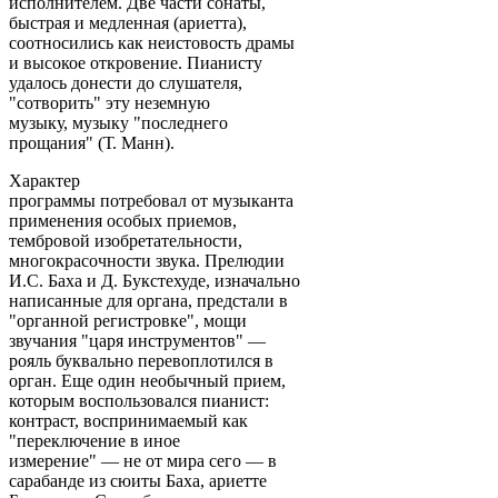
исполнителем. Две части сонаты,
быстрая и медленная (ариетта),
соотносились как неистовость драмы
и высокое откровение. Пианисту
удалось донести до слушателя,
"сотворить" эту неземную
музыку, музыку "последнего
прощания" (Т. Манн).
Характер
программы потребовал от музыканта
применения особых приемов,
тембровой изобретательности,
многокрасочности звука. Прелюдии
И.С. Баха и Д. Букстехуде, изначально
написанные для органа, предстали в
"органной регистровке", мощи
звучания "царя инструментов" —
рояль буквально перевоплотился в
орган. Еще один необычный прием,
которым воспользовался пианист:
контраст, воспринимаемый как
"переключение в иное
измерение" — не от мира сего — в
сарабанде из сюиты Баха, ариетте