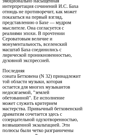
эмоционально насыщенная
интерпретация сочинений И.С. Баха
отнюдь не противоречит, как может
показаться на первый взгляд,
представлению о Бахе — мудром
мыслителе. Она согласуется с
реалиями эпохи. В прочтении
Сероватовым величие и
монументальность, вселенский
масштаб Баха соединились с
лирической проникновенностью,
духовной экспрессией.
Последняя
соната Бетховена (N 32) принадлежит
той области музыки, которая
остается для многих музыкантов
недосягаемой, "землей
обетованной". Ее исполнение
может служить критерием
мастерства. Привычный бетховенский
драматизм сочетается здесь с
созерцательной одухотворенностью,
возвышенной экзальтацией. Эти
полюсы были четко разграничены