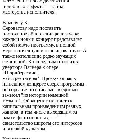
Бетховена. Способ достижения
подобного эффекта — тайна
мастерства исполнителя.
В заслугу К.
Сероватову надо поставить
постоянное обновление репертуара:
каждый новый концерт представляет
собой новую программу, в полной
мере отточенную и отшлифованную. А
также исполнение редко звучащих
сочинений. К последним относится
увертюра Вагнера к опере
"Нюрнбергские
майстрезингеры". Прозвучавшая в
нынешнем концерте сверх программы,
она органично вписалась в единый
замысел "из истории немецкой
музыки". Обращение пианиста к
капитальным произведениям разных
жанров, в том числе выходящим за
рамки фортепианных, —
свидетельство широты его интересов
и высокой культуры.