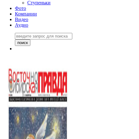
Ступеньки
Фото
Компании
Видео
Аудио
Восточно-Сибирская
правда №27243
06 ноября