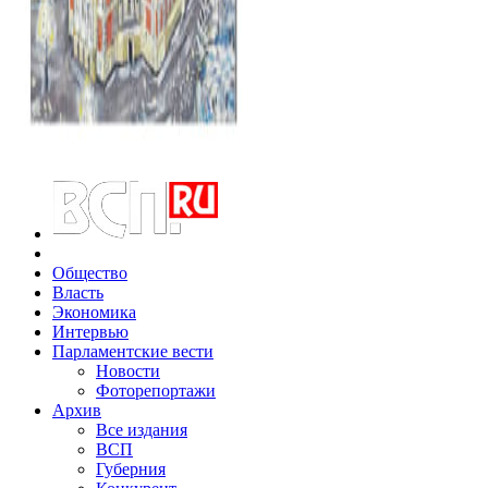
Общество
Власть
Экономика
Интервью
Парламентские вести
Новости
Фоторепортажи
Архив
Все издания
ВСП
Губерния