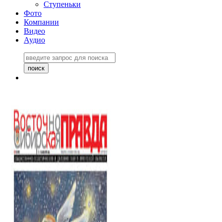
Ступеньки
Фото
Компании
Видео
Аудио
Восточно-Сибирская
правда №27243
06 ноября