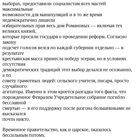
выборах, предоставили социалистам всех мастей
максимальные
возможности для манипуляций и в то же время
недемократично лишили
избирательных прав весь дом Романовых — включая тех
великих князей,
которые просили государя о проведении реформ. Согласно
закону
подсчет голосов велся по каждой губернии отдельно — в
результате
крестьянская масса принесла победу эсерам, но в условиях
отсутствия
демократических традиций этот выбор делался не осознанно,
а по
совету грамотных людей: сельского учителя, писаря, просто
случайного
агитатора. Именно в этом кроется разгадка того факта, что
порожденное Февралем Учредительное собрание погибло
бесславной
смертью — в его поддержку после разгона большевиками не
высказался
почти никто.
Временное правительство, как и царское, оказалось
бессильным потому,