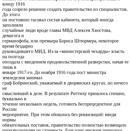
концу 1916
года созрело решение создать правительство из специалистов.
До этого
он постоянно тасовал состав кабинета, который иногда
заполняли
случайные люди вроде главы МВД Алексея Хвостова,
демагога и
германофоба, или премьера Бориса Штюрмера, некоторое
время бездарно
руководившего МИД. Из-за «министерской чехарды» власть
на полгода
опоздала с введением продовольственной разверстки, начав ее
лишь в
январе 1917-го. До ноября 1916 года пост министра
земледелия занимал
граф Бобринский, уважаемый в дворянских кругах, но ничего
не
смысливший в деле. В результате Риттиху пришлось спешно,
буквально в
течение нескольких недель, готовить беспрецедентное для
России
мероприятие. При этом обошлось без реквизиций: введя
нормы
обязательных поставок, правительство полностью возмещало
производителям их стоимость. Еще пару месяцев пришлось