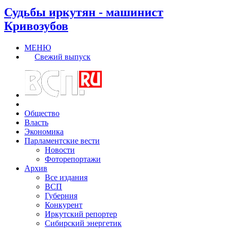
Судьбы иркутян - машинист
Кривозубов
МЕНЮ
Свежий выпуск
Общество
Власть
Экономика
Парламентские вести
Новости
Фоторепортажи
Архив
Все издания
ВСП
Губерния
Конкурент
Иркутский репортер
Сибирский энергетик