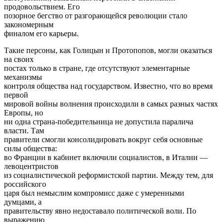
продовольствием. Его
позорное бегство от разгорающейся революции стало
закономерным
финалом его карьеры.
Такие персоны, как Голицын и Протопопов, могли оказаться
на своих
постах только в стране, где отсутствуют элементарные
механизмы
контроля общества над государством. Известно, что во время
первой
мировой войны волнения происходили в самых разных частях
Европы, но
ни одна страна-победительница не допустила паралича
власти. Там
правители смогли консолидировать вокруг себя основные
силы общества:
во Франции в кабинет включили социалистов, в Италии —
левоцентристов
из социалистической реформистской партии. Между тем, для
российского
царя был немыслим компромисс даже с умеренными
думцами, а
правительству явно недоставало политической воли. По
выражению