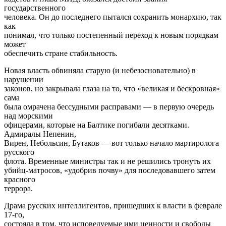
государственного
человека. Он до последнего пытался сохранить монархию, так
как
понимал, что только постепенный переход к новым порядкам
может
обеспечить стране стабильность.
Новая власть обвиняла старую (и небезосновательно) в
нарушении
законов, но закрывала глаза на то, что «великая и бескровная»
сама
была омрачена бессудными расправами — в первую очередь
над морскими
офицерами, которые на Балтике погибали десятками.
Адмиралы Непенин,
Вирен, Небольсин, Бутаков — вот только начало мартиролога
русского
флота. Временные министры так и не решились тронуть их
убийц-матросов, «удобрив почву» для последовавшего затем
красного
террора.
Драма русских интеллигентов, пришедших к власти в феврале
17-го,
состояла в том, что исповедуемые ими ценности и свободы