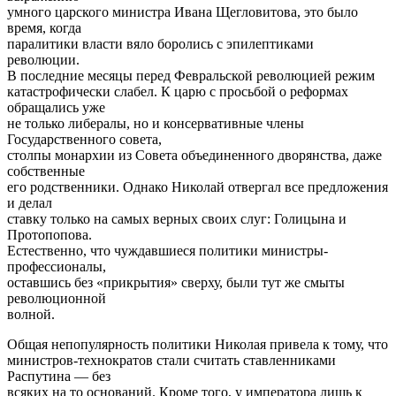
умного царского министра Ивана Щегловитова, это было
время, когда
паралитики власти вяло боролись с эпилептиками
революции.
В последние месяцы перед Февральской революцией режим
катастрофически слабел. К царю с просьбой о реформах
обращались уже
не только либералы, но и консервативные члены
Государственного совета,
столпы монархии из Совета объединенного дворянства, даже
собственные
его родственники. Однако Николай отвергал все предложения
и делал
ставку только на самых верных своих слуг: Голицына и
Протопопова.
Естественно, что чуждавшиеся политики министры-
профессионалы,
оставшись без «прикрытия» сверху, были тут же смыты
революционной
волной.
Общая непопулярность политики Николая привела к тому, что
министров-технократов стали считать ставленниками
Распутина — без
всяких на то оснований. Кроме того, у императора лишь к