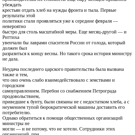
убеждать
крестьян отдать хлеб на нужды фронта и тыла. Первые
результаты этой
политики стали проявляться уже к середине февраля —
невероятно
быстро для столь масштабной меры. Еще месяц-другой — и
Риттиха
увенчали бы лаврами спасителя России от голода, который
должен был
разразиться к концу весны. Но такого срока история министру
не дала.
Неудача последнего царского правительства была вызвана
также и тем,
что оно очень слабо взаимодействовало с земствами и
городским
самоуправлением. Перебои со снабжением Петрограда
продовольствием,
приведшие к бунту, были связаны не с недостатком хлеба, а с
неумением тупой бюрократической машины доставить его
потребителю.
Однако обратиться к помощи общественных организаций
министры не
могли — и не потому, что не хотели. Сотрудники этих
организаций, при