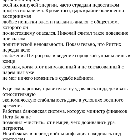
всей их кипучей энергии, часто страдали недостатком
профессионализма. Кроме того, царь крайне болезненно
воспринимал
любые попытки власти наладить диалог с обществом,
которого он
по-настоящему опасался. Николай считал такое поведение
признаком
политической нелояльности. Показательно, что Риттих
передал дело
снабжения Петрограда в ведение городской управы лишь в
конце
февраля, когда этот вынужденный и не согласованный с
царем шаг уже
не мог ничего изменить в судьбе кабинета.
В целом царскому правительству удавалось поддерживать
относительную
экономическую стабильность даже в условиях военного
времени.
Работала банковская система, которую министр финансов
Петр Барк не
позволил «чистить» от немцев, чего добивались ура-
патриоты.
Неизбежная в период войны инфляция находилась под
контролем —