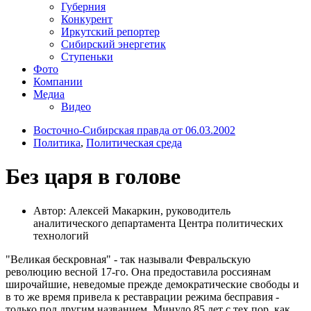
Губерния
Конкурент
Иркутский репортер
Сибирский энергетик
Ступеньки
Фото
Компании
Медиа
Видео
Восточно-Сибирская правда от 06.03.2002
Политика
,
Политическая среда
Без царя в голове
Автор: Алексей Макаркин, руководитель
аналитического департамента Центра политических
технологий
"Великая бескровная" - так называли Февральскую
революцию весной 17-го. Она предоставила россиянам
широчайшие, неведомые прежде демократические свободы и
в то же время привела к реставрации режима бесправия -
только под другим названием. Минуло 85 лет с тех пор, как