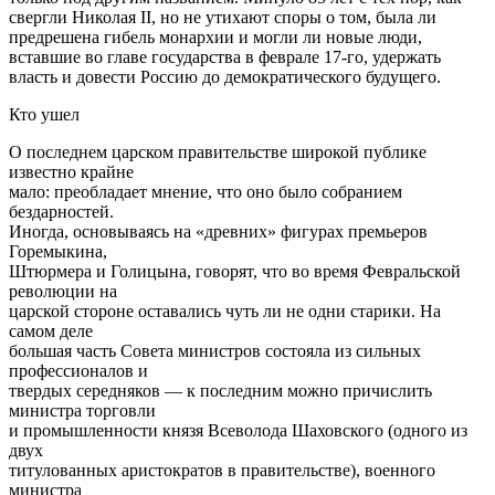
свергли Николая II, но не утихают споры о том, была ли
предрешена гибель монархии и могли ли новые люди,
вставшие во главе государства в феврале 17-го, удержать
власть и довести Россию до демократического будущего.
Кто ушел
О последнем царском правительстве широкой публике
известно крайне
мало: преобладает мнение, что оно было собранием
бездарностей.
Иногда, основываясь на «древних» фигурах премьеров
Горемыкина,
Штюрмера и Голицына, говорят, что во время Февральской
революции на
царской стороне оставались чуть ли не одни старики. На
самом деле
большая часть Совета министров состояла из сильных
профессионалов и
твердых середняков — к последним можно причислить
министра торговли
и промышленности князя Всеволода Шаховского (одного из
двух
титулованных аристократов в правительстве), военного
министра