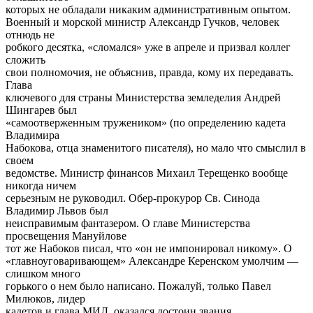
которых не обладали никаким административным опытом.
Военный и морской министр Александр Гучков, человек
отнюдь не
робкого десятка, «сломался» уже в апреле и призвал коллег
сложить
свои полномочия, не объяснив, правда, кому их передавать.
Глава
ключевого для страны Министерства земледелия Андрей
Шингарев был
«самоотверженным тружеником» (по определению кадета
Владимира
Набокова, отца знаменитого писателя), но мало что смыслил в
своем
ведомстве. Министр финансов Михаил Терещенко вообще
никогда ничем
серьезным не руководил. Обер-прокурор Св. Синода
Владимир Львов был
неисправимым фантазером. О главе Министерства
просвещения Мануйлове
тот же Набоков писал, что «он не импонировал никому». О
«главноуговаривающем» Александре Керенском умолчим —
слишком много
горького о нем было написано. Пожалуй, только Павел
Милюков, лидер
кадетов и глава МИД, оказался достоин звания