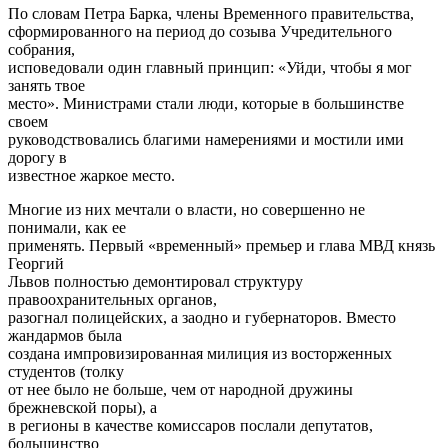
По словам Петра Барка, члены Временного правительства,
сформированного на период до созыва Учредительного
собрания,
исповедовали один главный принцип: «Уйди, чтобы я мог
занять твое
место». Министрами стали люди, которые в большинстве
своем
руководствовались благими намерениями и мостили ими
дорогу в
известное жаркое место.
Многие из них мечтали о власти, но совершенно не
понимали, как ее
применять. Первый «временный» премьер и глава МВД князь
Георгий
Львов полностью демонтировал структуру
правоохранительных органов,
разогнал полицейских, а заодно и губернаторов. Вместо
жандармов была
создана импровизированная милиция из восторженных
студентов (толку
от нее было не больше, чем от народной дружины
брежневской поры), а
в регионы в качестве комиссаров послали депутатов,
большинство