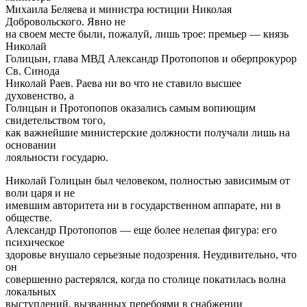
Михаила Беляева и министра юстиции Николая
Добровольского. Явно не
на своем месте были, пожалуй, лишь трое: премьер — князь
Николай
Голицын, глава МВД Александр Протопопов и оберпрокурор
Св. Синода
Николай Раев. Раева ни во что не ставило высшее
духовенство, а
Голицын и Протопопов оказались самым вопиющим
свидетельством того,
как важнейшие министерские должности получали лишь на
основании
лояльности государю.
Николай Голицын был человеком, полностью зависимым от
воли царя и не
имевшим авторитета ни в государственном аппарате, ни в
обществе.
Александр Протопопов — еще более нелепая фигура: его
психическое
здоровье внушало серьезные подозрения. Неудивительно, что
он
совершенно растерялся, когда по столице покатилась волна
локальных
выступлений, вызванных перебоями в снабжении