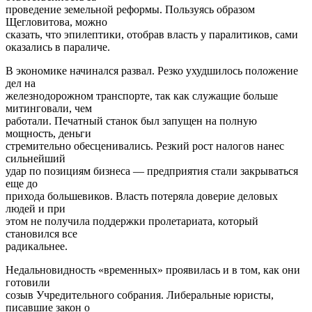
проведение земельной реформы. Пользуясь образом
Щегловитова, можно
сказать, что эпилептики, отобрав власть у паралитиков, сами
оказались в параличе.
В экономике начинался развал. Резко ухудшилось положение
дел на
железнодорожном транспорте, так как служащие больше
митинговали, чем
работали. Печатный станок был запущен на полную
мощность, деньги
стремительно обесценивались. Резкий рост налогов нанес
сильнейший
удар по позициям бизнеса — предприятия стали закрываться
еще до
прихода большевиков. Власть потеряла доверие деловых
людей и при
этом не получила поддержки пролетариата, который
становился все
радикальнее.
Недальновидность «временных» проявилась и в том, как они
готовили
созыв Учредительного собрания. Либеральные юристы,
писавшие закон о