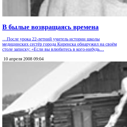
В былые возвращаясь времена
…После урока 22-летний учитель истории школы
медицинских сестёр города Киренска обнаружил на своём
столе записку: «Если вы влюбитесь в кого-нибудь…
10 апреля 2008
09:04