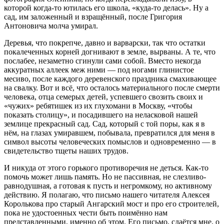
которой когда-то ютилась его школа, «куда-то делась». Ну а
сад, им заложенный и взращённый, после Григория
Антоновича молча умирал.
Деревья, что покрепче, давно и варварски, так что остатки
покалеченных корней догнивают в земле, вырваны. А те, что
послабее, незаметно сгинули сами собой. Вместо некогда
аккуратных аллеек меж ними — под ногами глинистое
месиво, после каждого деревенского праздника смахивающее
на свалку. Вот и всё, что осталось материального после смерти
человека, отца семерых детей, успевшего свозить своих и
«чужих» ребятишек из их глухомани в Москву, «чтобы
показать столицу», и посадившего на неласковой нашей
землице прекрасный сад. Сад, который с той поры, как я в
нём, на глазах умиравшем, побывала, превратился для меня в
символ высоты человеческих помыслов и одновременно — в
свидетельство тщеты наших трудов.
И никуда от этого горького противоречия не деться. Как-то
помочь может лишь память. Но не пассивная, не слезливо-
равнодушная, а готовая к пусть и негромкому, но активному
действию. Я полагаю, что письмо нашего читателя Алексея
Королькова про старый Ангарский мост и про его строителей,
пока не удостоенных чести быть поимённо нам
представленными, именно об этом. Его письмо, сдаётся мне, о