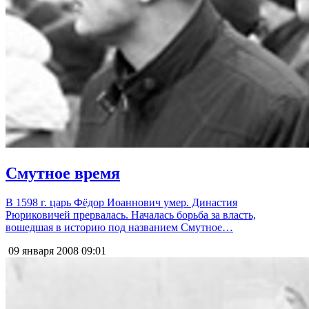
Смутное время
В 1598 г. царь Фёдор Иоаннович умер. Династия
Рюриковичей прервалась. Началась борьба за власть,
вошедшая в историю под названием Смутное…
09 января 2008
09:01