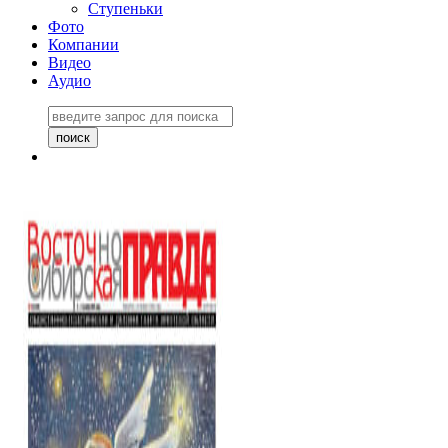
Ступеньки
Фото
Компании
Видео
Аудио
Восточно-Сибирская
правда №27243
06 ноября