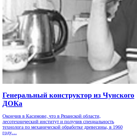
Генеральный конструктор из Чунского
ДОКа
Окончив в Касимове, что в Рязанской области,
лесотехнический институт и получив специальность
технолога по механической обработке древесины, в 1960
году…