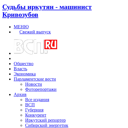
Судьбы иркутян - машинист
Кривозубов
МЕНЮ
Свежий выпуск
Общество
Власть
Экономика
Парламентские вести
Новости
Фоторепортажи
Архив
Все издания
ВСП
Губерния
Конкурент
Иркутский репортер
Сибирский энергетик