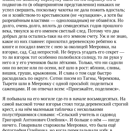
подвигов-то (в общепринятом представлении) никаких не
успел свершить, поскольку чахотка не дала пожить вдосталь;
он и хозяйством-то крестьянским (не «кулацким», а хотя бы
разрешённым властями — однолошадным) не обзавёлся. Но
долго, очень долго, вплоть до семидесятых годов прошлого
века, тянулся за его именем светлый след. Потому что два
добрых дела остались-таки на его земном счету. Уж и не знаю,
какое из них главнее: приохотил деревенскую ребятню к
книге и посадил вместе с нею за околицей Мееровки, на
взгорке, сад. Сад непростой. Не берусь угадать его секрет —
то ли взгорок тот особенно полюбился солнцу, то ли руки у
него и у его учеников были лёгкими. Только, что ни садили
они по весне или по осени, всё шло в рост: яблони, сливы,
вишня, груши, крыжовник. И слава о том саде быстро
расходилась по округе. Сотни писем из Тагны, Черемхова,
Тырети шли в Мееровку с одной просьбой: поделиться
саженцами. И он отвечал всем: «Приезжайте, поделимся».
Я побывала на его могиле где-то в начале восьмидесятых. На
самой высокой точке взгорья стоял тогда деревенский строгий
крест, а на нём маленькая табличка с несколькими
полустёршимися словами: «Сельский учитель и садовод
Григорий Антонович Олейник». И больше о нём — нигде
ничего. Говаривали старожилы Мееровки, что была ещё
фотография Олейника, но когда перекладывали избу, в