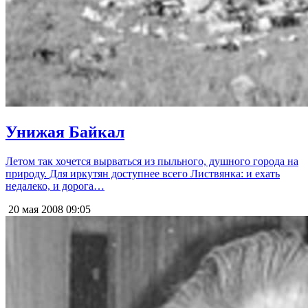
Унижая Байкал
Летом так хочется вырваться из пыльного, душного города на
природу. Для иркутян доступнее всего Листвянка: и ехать
недалеко, и дорога…
20 мая 2008
09:05