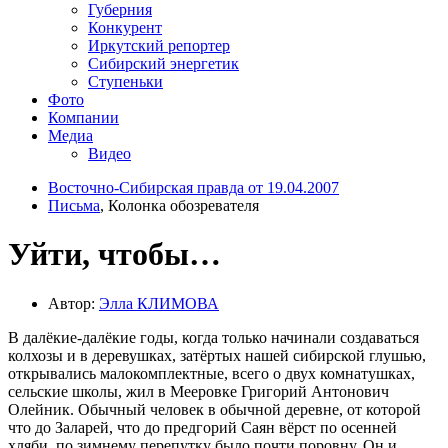
Губерния
Конкурент
Иркутский репортер
Сибирский энергетик
Ступеньки
Фото
Компании
Медиа
Видео
Восточно-Сибирская правда от 19.04.2007
Письма
, Колонка обозревателя
Уйти, чтобы…
Автор:
Элла КЛИМОВА
В далёкие-далёкие годы, когда только начинали создаваться
колхозы и в деревушках, затёртых нашей сибирской глушью,
открывались малокомплектные, всего о двух комнатушках,
сельские школы, жил в Мееровке Григорий Антонович
Олейник. Обычный человек в обычной деревне, от которой
что до Заларей, что до предгорий Саян вёрст по осенней
хляби, по зимнему перепутку было почти поровну. Он и