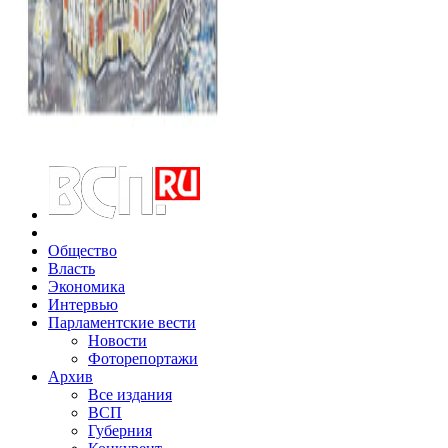
Общество
Власть
Экономика
Интервью
Парламентские вести
Новости
Фоторепортажи
Архив
Все издания
ВСП
Губерния