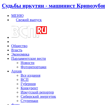
Судьбы иркутян - машинист Кривозубо
МЕНЮ
Свежий выпуск
Общество
Власть
Экономика
Парламентские вести
Новости
Фоторепортажи
Архив
Все издания
ВСП
Губерния
Конкурент
Иркутский репортер
Сибирский энергетик
Ступеньки
Фото