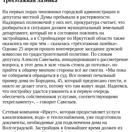
Трёхэтажная лазейка
На первых порах чиновники городской администрации и
депутаты местной Думы пребывали в растерянности.
Надзорных полномочий у них нет, прокуратура считает, что
разбираться в ситуации должен муниципальный земельный
департамент, который не в состоянии повлиять на
застройщика, а в Стройнадзоре по Иркутской области также
оказались ни при чём – сказалась «трёхэтажная лазейка».
Однако 25 апреля прошло внеочередное заседание думской
комиссии по градостроительной политике. По словам
депутата Алексея Савельева, инициировавшего рассмотрение
вопроса, в этот день в зале «пыль стояла до потолка», но
прийти к общему мнению стороны всё же смогли. «Мы пока
не собираемся обращаться в суд. Все помнят печальный
пример дома по Бородина, 45, который предписано снести, и
никто не делает этого, потому что там живут люди. Надеемся,
что постройку удастся узаконить и в первую очередь
обеспечить собственников услугами, соответствующими
техрегламенту», – говорит Савельев.
Сетевая компания «Иркут», которая предоставляет услуги
канализования, водо- и теплоснабжения, уже подготовила
документы, необходимые для подключения дома на
Волгоградской. Застройщик в ближайшее время должен их