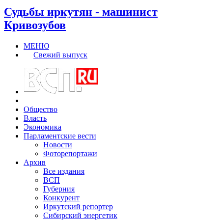
Судьбы иркутян - машинист
Кривозубов
МЕНЮ
Свежий выпуск
Общество
Власть
Экономика
Парламентские вести
Новости
Фоторепортажи
Архив
Все издания
ВСП
Губерния
Конкурент
Иркутский репортер
Сибирский энергетик