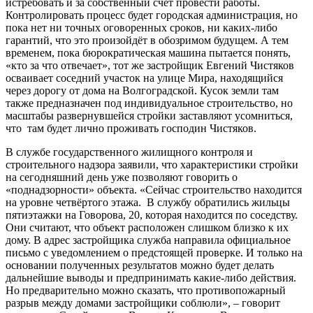
истребовать и за собственный счёт провести работы.
Контролировать процесс будет городская администрация, но
пока нет ни точных оговоренных сроков, ни каких-либо
гарантий, что это произойдёт в обозримом будущем. А тем
временем, пока бюрократическая машина пытается понять,
«кто за что отвечает», тот же застройщик Евгений Чистяков
осваивает соседний участок на улице Мира, находящийся
через дорогу от дома на Волгоградской. Кусок земли там
также предназначен под индивидуальное строительство, но
масштабы развернувшейся стройки заставляют усомниться,
что там будет лично проживать господин Чистяков.
В службе государственного жилищного контроля и
строительного надзора заявили, что характеристики стройки
на сегодняшний день уже позволяют говорить о
«поднадзорности» объекта. «Сейчас строительство находится
на уровне четвёртого этажа. В службу обратились жильцы
пятиэтажки на Говорова, 20, которая находится по соседству.
Они считают, что объект расположен слишком близко к их
дому. В адрес застройщика служба направила официальное
письмо с уведомлением о предстоящей проверке. И только на
основании полученных результатов можно будет делать
дальнейшие выводы и предпринимать какие-либо действия.
Но предварительно можно сказать, что противопожарный
разрыв между домами застройщики соблюли», – говорит