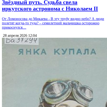
Звёздный путь. Судьба свела
иркутского астронома с Николаем II
От Ломоносова до Микаева - В эту трубу видно небо? А люди
полетят когда-то туда? – семилетний мальчишка осторожно
прикоснулся…
28 апреля 2026
12:04