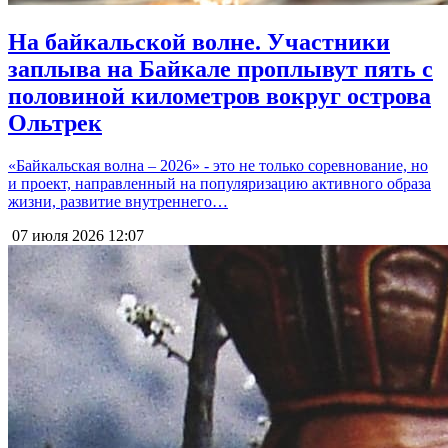
На байкальской волне. Участники
заплыва на Байкале проплывут пять с
половиной километров вокруг острова
Ольтрек
«Байкальская волна – 2026» - это не только соревнование, но
и проект, направленный на популяризацию активного образа
жизни, развитие внутреннего…
07 июля 2026
12:07