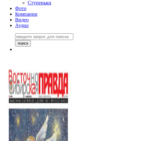
Ступеньки
Фото
Компании
Видео
Аудио
Восточно-Сибирская
правда №27243
06 ноября