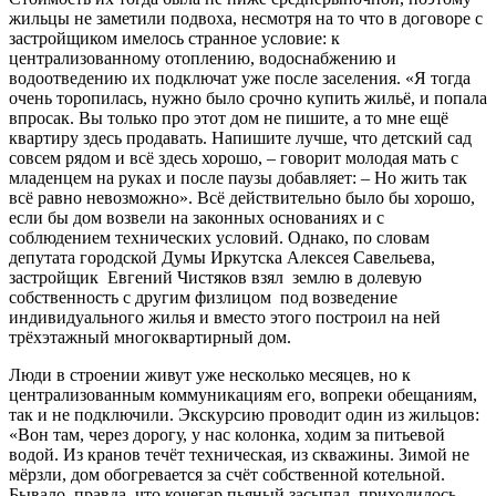
жильцы не заметили подвоха, несмотря на то что в договоре с
застройщиком имелось странное условие: к
централизованному отоплению, водоснабжению и
водоотведению их подключат уже после заселения. «Я тогда
очень торопилась, нужно было срочно купить жильё, и попала
впросак. Вы только про этот дом не пишите, а то мне ещё
квартиру здесь продавать. Напишите лучше, что детский сад
совсем рядом и всё здесь хорошо, – говорит молодая мать с
младенцем на руках и после паузы добавляет: – Но жить так
всё равно невозможно». Всё действительно было бы хорошо,
если бы дом возвели на законных основаниях и с
соблюдением технических условий. Однако, по словам
депутата городской Думы Иркутска Алексея Савельева,
застройщик Евгений Чистяков взял землю в долевую
собственность с другим физлицом под возведение
индивидуального жилья и вместо этого построил на ней
трёхэтажный многоквартирный дом.
Люди в строении живут уже несколько месяцев, но к
централизованным коммуникациям его, вопреки обещаниям,
так и не подключили. Экскурсию проводит один из жильцов:
«Вон там, через дорогу, у нас колонка, ходим за питьевой
водой. Из кранов течёт техническая, из скважины. Зимой не
мёрзли, дом обогревается за счёт собственной котельной.
Бывало, правда, что кочегар пьяный засыпал, приходилось