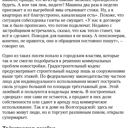
будить. А вон там люк, видите? Машина два раза в неделю
приезжает и из выгребной ямы откачивает стоки. Ну, а в
квартирах всё благоустроено, канализация есть». Похоже, что
ситуация собеседника газеты не смущает. «У нас в договоре
так и было прописано, что потом подключат. Недавно с
застройщиком встречались, сказал, что как тепло станет, так
всё и сделают. Поводов для паники я не вижу. А пенсионерам,
конечно, не нравится, они и обращения постоянно пишут», –
говорит он.
Одно из таких писем попало к городским властям, которые
так и не смогли подобраться к решению коммунальных
проблем новостройки. Градостроительный кодекс
предусматривает строительный надзор лишь за сооружениями
выше трёх этажей. По федеральному законодательству частное
лицо для индивидуального использования может построить
сколь угодно большой по площади трёхэтажный дом. Этой
лазейкой и пользуются владельцы земель. В построенных
«дворцах» они сами не остаются, а продают в них доли
собственности или сдают в аренду под коммерческое
использование. Так и в доме на Волгоградской: здесь не
только живут люди, но и торгуют разливным пивом, открыли
супермаркет.