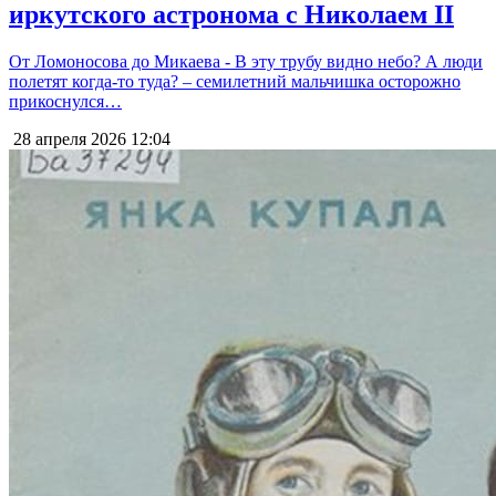
иркутского астронома с Николаем II
От Ломоносова до Микаева - В эту трубу видно небо? А люди
полетят когда-то туда? – семилетний мальчишка осторожно
прикоснулся…
28 апреля 2026
12:04