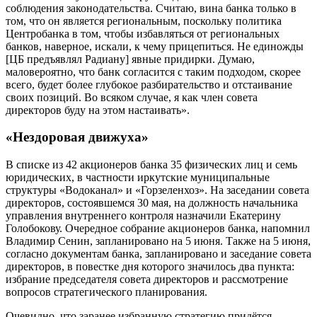
соблюдения законодательства. Считаю, вина банка только в
том, что он является региональным, поскольку политика
Центробанка в том, чтобы избавляться от региональных
банков, наверное, искали, к чему прицепиться. Не единожды
[ЦБ предъявлял Радиану] явные придирки. Думаю,
маловероятно, что банк согласится с таким подходом, скорее
всего, будет более глубокое разбирательство и отстаивание
своих позиций. Во всяком случае, я как член совета
директоров буду на этом настаивать».
«Нездоровая движуха»
В списке из 42 акционеров банка 35 физических лиц и семь
юридических, в частности иркутские муниципальные
структуры «Водоканал» и «Горзеленхоз». На заседании совета
директоров, состоявшемся 30 мая, на должность начальника
управления внутреннего контроля назначили Екатерину
Голобокову. Очередное собрание акционеров банка, напомнил
Владимир Сенин, запланировано на 5 июня. Также на 5 июня,
согласно документам банка, запланировано и заседание совета
директоров, в повестке дня которого значилось два пункта:
избрание председателя совета директоров и рассмотрение
вопросов стратегического планирования.
Очевидно, что заранее избранную стратегию придётся