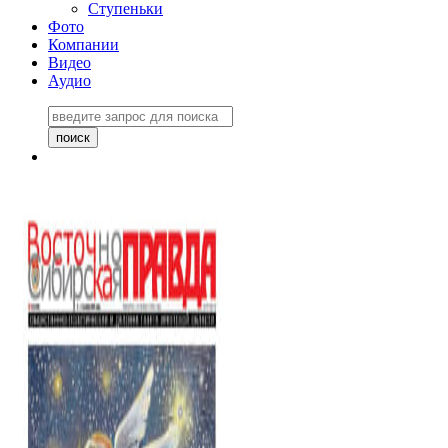
Ступеньки
Фото
Компании
Видео
Аудио
Восточно-Сибирская
правда №27243
06 ноября