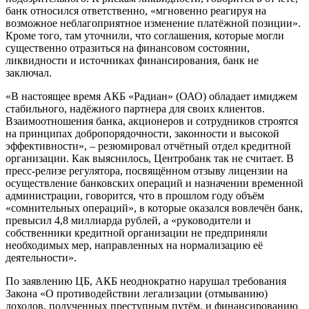
банк относился ответственно, «мгновенно реагируя на
возможное неблагоприятное изменение платёжной позиции».
Кроме того, там уточнили, что соглашения, которые могли
существенно отразиться на финансовом состоянии,
ликвидности и источниках финансирования, банк не
заключал.
«В настоящее время АКБ «Радиан» (ОАО) обладает имиджем
стабильного, надёжного партнера для своих клиентов.
Взаимоотношения банка, акционеров и сотрудников строятся
на принципах добропорядочности, законности и высокой
эффективности», – резюмировал отчётный отдел кредитной
организации. Как выяснилось, Центробанк так не считает. В
пресс-релизе регулятора, посвящённом отзыву лицензии на
осуществление банковских операций и назначении временной
администрации, говорится, что в прошлом году объём
«сомнительных операций», в которые оказался вовлечён банк,
превысил 4,8 миллиарда рублей, а «руководители и
собственники кредитной организации не предприняли
необходимых мер, направленных на нормализацию её
деятельности».
По заявлению ЦБ, АКБ неоднократно нарушал требования
Закона «О противодействии легализации (отмыванию)
доходов, полученных преступным путём, и финансированию