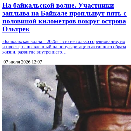
На байкальской волне. Участники
заплыва на Байкале проплывут пять с
половиной километров вокруг острова
Ольтрек
«Байкальская волна – 2026» - это не только соревнование, но
и проект, направленный на популяризацию активного образа
жизни, развитие внутреннего…
07 июля 2026
12:07