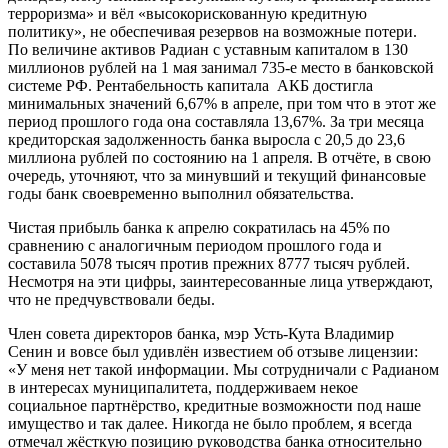
терроризма» и вёл «высокорискованную кредитную
политику», не обеспечивая резервов на возможные потери.
По величине активов Радиан с уставным капиталом в 130
миллионов рублей на 1 мая занимал 735-е место в банковской
системе РФ. Рентабельность капитала АКБ достигла
минимальных значений 6,67% в апреле, при том что в этот же
период прошлого года она составляла 13,67%. За три месяца
кредиторская задолженность банка выросла с 20,5 до 23,6
миллиона рублей по состоянию на 1 апреля. В отчёте, в свою
очередь, уточняют, что за минувший и текущий финансовые
годы банк своевременно выполнил обязательства.
Чистая прибыль банка к апрелю сократилась на 45% по
сравнению с аналогичным периодом прошлого года и
составила 5078 тысяч против прежних 8777 тысяч рублей.
Несмотря на эти цифры, заинтересованные лица утверждают,
что не предчувствовали беды.
Член совета директоров банка, мэр Усть-Кута Владимир
Сенин и вовсе был удивлён известием об отзыве лицензии:
«У меня нет такой информации. Мы сотрудничали с Радианом
в интересах муниципалитета, поддерживаем некое
социальное партнёрство, кредитные возможности под наше
имущество и так далее. Никогда не было проблем, я всегда
отмечал жёсткую позицию руководства банка относительно