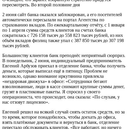
пересмотреть. Во второй половине дня
2 июня сайт банка оказался заблокирован, а его посетителей
автоматически пересылали на портал Агентства по
страхованию вкладов. По ежеквартальному отчёту, с 1 января
по 1 апреля сумма средств клиентов на счетах банка
сократилась с 726 158 тысяч до 558 823 тысяч рублей, из них
объём вкладов физлиц также упал с 387 850 тысяч до 307 198
тысяч рублей.
Большинству клиентов банк преподнёс неприятный сюрприз.
В понедельник, 2 июня, индивидуальный предприниматель
Евгений Арбузов приехал в отделение банка, чтобы получить
деньги, которые выписал ещё в пятницу. Проблем не
возникло, однако внимание иркутянина привлекла
«нездоровая движуха» в офисе: «Сотрудники бегают
взволнованные, люди в кассе снимают крупные суммы денег,
грузят в пластиковые пакеты. Я спросил у своего
операциониста, что происходит, она сказала: «По слухам, у
нас отзовут лицензию».
Евгений решил на всякий случай снять остаток средств, но за
то время, которое понадобилось, чтобы доехать до офиса,
взять платёжные документы и вернуться в банк, отделение
перестало обслуживать клиентов. «Все работают, но ничего