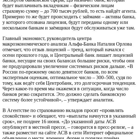
будет выплачивать вкладчикам – физическим лицам
страховую сумму – до 700 тысяч рублей, то есть найдёт агента.
Примерно то же будет происходить с займами – активы банка,
у которого отозвана лицензия, будут переданы одному или
нескольким банкам и заёмщики будут обслуживаться уже там.
Главный экономист, руководитель центра
макроэкономического анализа Альфа-Банка Наталия Орлова
отмечает, что отзыв лицензий – тренд, который начался с
осени прошлого года, и Центральный банк лишает лицензий
банки, несущие на своих балансах большие риски, чтобы они
не продуцировали увеличение системных рисков дальше. «В
России по-прежнему около девятисот банков, по всем
экспертным оценкам, оптимальное число – 300–500, судя по
тому, как ведёт себя Центробанк, это долгосрочная тенденция.
Через какое-то время мы окажемся в ситуации, когда число
банков резко сократится. Это должно сделать банковскую
систему более устойчивой», – утверждает аналитик.
В Агентстве по страхованию вкладов просят «проявлять
спокойствие» и обещают, что «выплаты начнутся в указанный
срок», не позднее 16 июня. «До указанной даты АСВ
опубликует в местной прессе, – говорится в пресс-релизе, – а
также разместит на сайте АСВ в сети Интернет официальное
объявление о месте, времени, форме и порядке приёма