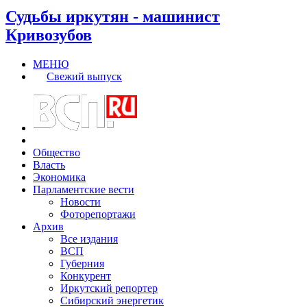
Судьбы иркутян - машинист
Кривозубов
МЕНЮ
Свежий выпуск
Общество
Власть
Экономика
Парламентские вести
Новости
Фоторепортажи
Архив
Все издания
ВСП
Губерния
Конкурент
Иркутский репортер
Сибирский энергетик