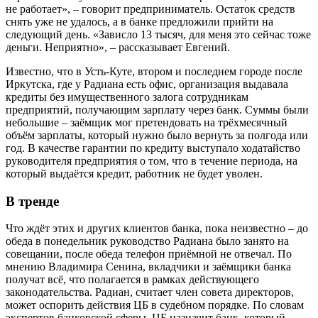
не работает», – говорит предприниматель. Остаток средств
снять уже не удалось, а в банке предложили прийти на
следующий день. «Зависло 13 тысяч, для меня это сейчас тоже
деньги. Неприятно», – рассказывает Евгений.
Известно, что в Усть-Куте, втором и последнем городе после
Иркутска, где у Радиана есть офис, организация выдавала
кредиты без имущественного залога сотрудникам
предприятий, получающим зарплату через банк. Суммы были
небольшие – заёмщик мог претендовать на трёхмесячный
объём зарплаты, который нужно было вернуть за полгода или
год. В качестве гарантии по кредиту выступало ходатайство
руководителя предприятия о том, что в течение периода, на
который выдаётся кредит, работник не будет уволен.
В тренде
Что ждёт этих и других клиентов банка, пока неизвестно – до
обеда в понедельник руководство Радиана было занято на
совещании, после обеда телефон приёмной не отвечал. По
мнению Владимира Сенина, вкладчики и заёмщики банка
получат всё, что полагается в рамках действующего
законодательства. Радиан, считает член совета директоров,
может оспорить действия ЦБ в судебном порядке. По словам
экспертов банковской сферы, ЦБ назначит банк, который