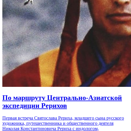
По маршруту Центрально-Азиатской
экспедиции Рерихов
Первая встреча Святослава Рериха, младшего сына русского
художника, путешественника и общественного деятеля
Николая Константиновича Рериха с индологом,