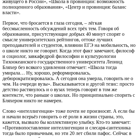
живущего в России», «Школа в провинции: возможность
полноценного образования», «Центр и провинция: баланс
власти».
Первое, что бросается в глаза сегодня, – лёгкая
бессмысленность обсуждений всех трёх тем. Говоря об
образовании, присутствующие добрых 40 минут спорят о
смысле университетских рейтингов, оттоке лучших
преподавателей и студентов, влиянии ЕГЭ на мобильность, но
о школе никто не говорит. Когда этот факт замечают, философ
и социолог, завкафедрой философии и культурологии
Тихоокеанского государственного университета Леонид
Бляхер без всякого удивления отмечает: «Школа тогда
умирала… Ну, хорошо, реформировалась,
дебюрократизировалась. А сегодня она умерла, говорить не о
чем. На очереди вузы». Высказывается и другой тезис: просто
детство растянулось и о вузах теперь говорят в том же
контексте, что раньше о школах. Но принципиально спорить с
Бляхером никто не намерен.
Слово «интеллигенция» тоже почти не произносят. А если бы
и начали всерьёз говорить о её роли в жизни страны, это,
кажется, вызвало бы коллективную улыбку. Кто-то замечает:
«Противопоставление интеллигенции и слесаря-сантехника
тогда было привычным, но эти 20 лет сбили пафос. Сейчас в