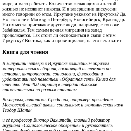
мире, и мало работать. Количество желающих жить этой
жизнью не иссякнет никогда. И в завершении дискуссии
много говорили об этом. Иркутяне уезжают из Иркутска? Да.
Но часто не в Москву, а Петербург, Новосибирск, Краснодар.
На их места приезжают другие люди, например, с того же
Забайкалья. Тем самым вечная миграция на запад
продолжается. Так стоит ли беспокоиться в связи с этим
Иркутску? Востока, как и провинциалов, на его век хватит.
Книга для чтения
В минувший четверг в Иркутске волшебным образом
материализовался сборник, состоящий из текстов по
истории, антропологии, социологии, философии и
урбанистики под названием «Обратная связь. Книга для
чтения». Эти 400 страниц в твёрдой обложке
примечательны по разным причинам.
Во-первых, авторами. Среди них, например, президент
Московской высшей школы социальных и экономических наук
Теодор Шанин
и её профессор Виктор Вахштайн, главный редактор
журнала «Социологическое обозрение» и руководитель
Центра фундаментальной социологии Высшей школы