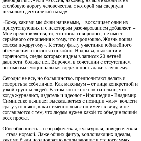
демократия…» или «Россия, наконец, начала выходить на
столбовую дорогу человечества, с которой мы свернули
несколько десятилетий назад».
«Боже, какими мы были наивными, – восклицает один из
присутствующих и с некоторым разочарованием добавляет. –
Мне представляется, то, что тогда говорилось, не имеет
серьёзного отношения к тому, что произошло. Жизнь пошла
совсем по-другому». К этому факту участники юбилейного
обсуждения относятся спокойно. Надрыва, пылкости и
горячности, следы которых видны в записях 20-летней
давности, больше нет. Впрочем, в сочетании с отсутствием
оптимизма эмоциональная сдержанность даже к лучшему.
Сегодня не все, но большинство, предпочитают делать и
говорить за себя лично. Как максимум – от лица конкретной и
узкой группы людей. В этом контексте показательно, что
когда журналист, издатель и идеолог «Иркипедии» Владимир
Симиненко начинает высказываться с позиции «мы», коллеги
сразу уточняют, каких именно «нас» он имеет в виду, и не
соглашаются с тем, что людям нужен какой-то объединяющий
всех проект.
Обособленность – географическая, культурная, поведенческая
– стала нормой. Даже общих фигур, воплощающих идеалы,
какими были неоднократно всплывающие в стенограммах