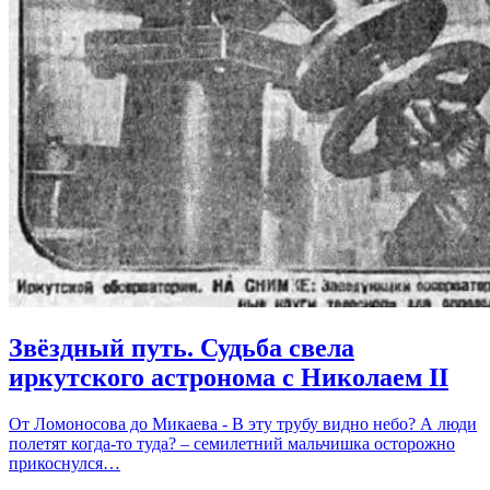
Звёздный путь. Судьба свела
иркутского астронома с Николаем II
От Ломоносова до Микаева - В эту трубу видно небо? А люди
полетят когда-то туда? – семилетний мальчишка осторожно
прикоснулся…