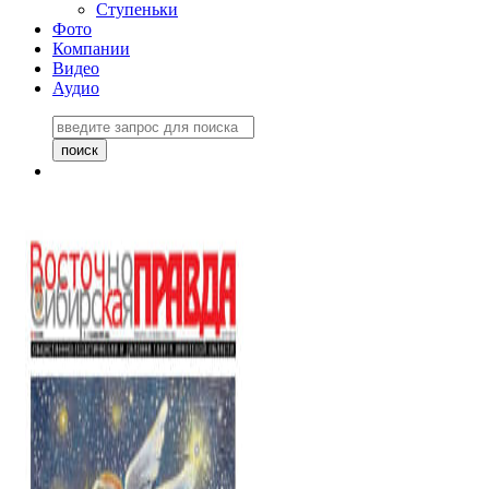
Ступеньки
Фото
Компании
Видео
Аудио
Восточно-Сибирская
правда №27243
06 ноября