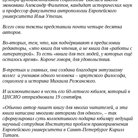
экономики Александр Филиппов, кандидат исторических наук
и профессор факультета антропологии Европейского
университета Илья Утехин.
Всего свои тексты представили почти четыре десятка
авторов.
Во-вторых, тем, что, как подчёркивают в предисловии
редакторы, «это книга для чтения, а не книга для «работы с
литературой». То есть «книга для тех людей, у которых ещё
осталось время». Короче говоря, для удовольствия.
В-третьих и главных, она создана благодаря энтузиазму
коллег и учеников одного человека – иркутского философа,
социолога и историка Михаила Рожанского.
И исключительно в честь его 60-летнего юбилея, который в
ЦНСИО отпраздновали 19 сентября.
«Обычно автор пишет книгу для многих читателей, а эта
книга написана многими авторами для одного», – так
сформулировал суть коллективного подарка юбиляру ведущий
научный сотрудник Института проблем правоприменения
Европейского университета в Санкт-Петербурге Кирилл
Титаев.