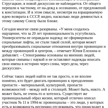
Стругацкие, в новой дискуссии не наблюдается. От общего
перешли к частному, от на-дежд к осознанию, от предложений
к констатации. И в этом смысле, несмотря на взращиваемую
идею возврата к СССР, видно, насколько люди девяностых к
этому самому Союзу были ближе.
Сегодня многие связи разорваны. «У меня создалось
ощущение, что за 20 лет провинциальность усугубилась.
Университеты не оправдали надежд: не сформировали
социальные лифты, не стали такой силой, которая может
преобразовывать социальные отношения внутри провинции и
между провинцией и центром, – отмечает Юлия Елохина и
добавляет. – Стенограммы основаны на мнениях людей,
которые связаны с наукой и не оставляют надежды вписать
свои имена в историю через слова, через дела, через
дискуссии».
Сейчас таких людей найти не так просто, и не вполне
понятно, кто будет двигать провинцию к преодолению
пропасти – материальной, культурной, пропасти
возможностей – между ней и столицей. Может быть, никто. А
может быть, не очень-то и хотелось. Существует же
провинциальный образ жизни, который отлично описал
участник № 11 в 1994-м: провинциалы – это люди, у которых
есть и возможность неспешно отслеживать, что происходит в