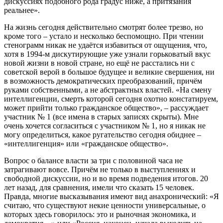
дискуссиях подобного рода градус ниже, а притязания
реальнее».
На жизнь сегодня действительно смотрят более трезво, но
кроме того – устало и несколько беспомощно. При чтении
стенограмм никак не удаётся избавиться от ощущения, что,
хотя в 1994-м дискутирующие уже узнали горьковатый вкус
новой жизни в новой стране, но ещё не расстались ни с
советской верой в большое будущее и великие свершения, ни
в возможность демократических преобразований, причём
руками собственными, а не абстрактных властей. «На смену
интеллигенции, смерть которой сегодня охотно констатируем,
может прийти только гражданское общество», – рассуждает
участник № 1 (все имена в старых записях скрыты). Мне
очень хочется согласиться с участником № 1, но я никак не
могу определиться, какое ругательство сегодня обиднее –
«интеллигенция» или «гражданское общество».
Вопрос о балансе власти за три с половиной часа не
затрагивают вовсе. Причём не только в выступлениях и
свободной дискуссии, но и во время подведения итогов. 20
лет назад, для сравнения, имели что сказать 15 человек.
Правда, многие высказывания имеют вид анахронический: «Я
считаю, что существуют некие ценности универсальные, о
которых здесь говорилось: это и рыночная экономика, и