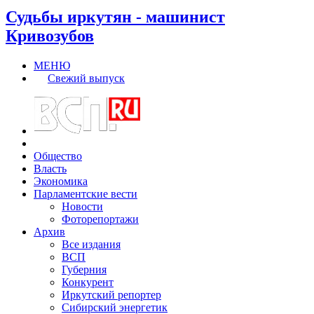
Судьбы иркутян - машинист
Кривозубов
МЕНЮ
Свежий выпуск
Общество
Власть
Экономика
Парламентские вести
Новости
Фоторепортажи
Архив
Все издания
ВСП
Губерния
Конкурент
Иркутский репортер
Сибирский энергетик