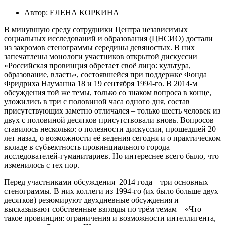
Автор: ЕЛЕНА КОРКИНА
В минувшую среду сотрудники Центра независимых
социальных исследований и образования (ЦНСИО) достали
из закромов стенограммы середины девяностых. В них
запечатлены монологи участников открытой дискуссии
«Российская провинция обретает своё лицо: культура,
образование, власть», состоявшейся при поддержке Фонда
Фридриха Науманна 18 и 19 сентября 1994-го. В 2014-м
обсуждения той же темы, только со знаком вопроса в конце,
уложились в три с половиной часа одного дня, состав
присутствующих заметно отличался – только шесть человек из
двух с половиной десятков присутствовали вновь. Вопросов
ставилось несколько: о полезности дискуссии, прошедшей 20
лет назад, о возможности её ведения сегодня и о практическом
вкладе в субъектность провинциального города
исследователей-гуманитариев. Но интереснее всего было, что
изменилось с тех пор.
Перед участниками обсуждения 2014 года – три основных
стенограммы. В них коллеги из 1994-го (их было больше двух
десятков) резюмируют двухдневные обсуждения и
высказывают собственные взгляды по трём темам – «Что
такое провинция: ограничения и возможности интеллигента,