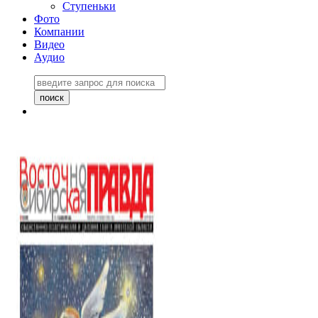
Ступеньки
Фото
Компании
Видео
Аудио
Восточно-Сибирская
правда №27243
06 ноября