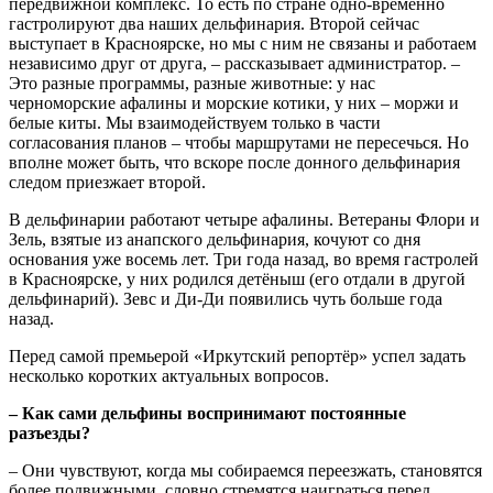
передвижной комплекс. То есть по стране одно-временно
гастролируют два наших дельфинария. Второй сейчас
выступает в Красноярске, но мы с ним не связаны и работаем
независимо друг от друга, – рассказывает администратор. –
Это разные программы, разные животные: у нас
черноморские афалины и морские котики, у них – моржи и
белые киты. Мы взаимодействуем только в части
согласования планов – чтобы маршрутами не пересечься. Но
вполне может быть, что вскоре после донного дельфинария
следом приезжает второй.
В дельфинарии работают четыре афалины. Ветераны Флори и
Зель, взятые из анапского дельфинария, кочуют со дня
основания уже восемь лет. Три года назад, во время гастролей
в Красноярске, у них родился детёныш (его отдали в другой
дельфинарий). Зевс и Ди-Ди появились чуть больше года
назад.
Перед самой премьерой «Иркутский репортёр» успел задать
несколько коротких актуальных вопросов.
– Как сами дельфины воспринимают постоянные
разъезды?
– Они чувствуют, когда мы собираемся переезжать, становятся
более подвижными, словно стремятся наиграться перед