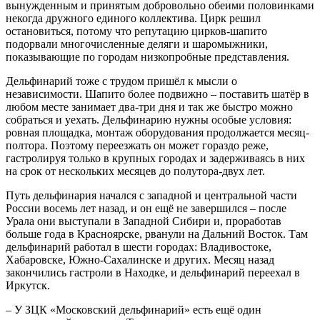
вынужденным и принятым добровольно обеими половинками
некогда дружного единого коллектива. Цирк решил
остановиться, потому что репутацию цирков-шапито
подорвали многочисленные деляги и шаромыжники,
показывающие по городам низкопробные представления.
Дельфинарий тоже с трудом пришёл к мысли о
независимости. Шапито более подвижно – поставить шатёр в
любом месте занимает два-три дня и так же быстро можно
собраться и уехать. Дельфинарию нужны особые условия:
ровная площадка, монтаж оборудования продолжается месяц-
полтора. Поэтому переезжать он может гораздо реже,
гастролируя только в крупных городах и задерживаясь в них
на срок от нескольких месяцев до полутора-двух лет.
Путь дельфинария начался с западной и центральной части
России восемь лет назад, и он ещё не завершился – после
Урала они выступали в Западной Сибири и, проработав
больше года в Красноярске, рванули на Дальний Восток. Там
дельфинарий работал в шести городах: Владивостоке,
Хабаровске, Южно-Сахалинске и других. Месяц назад
закончились гастроли в Находке, и дельфинарий переехал в
Иркутск.
– У ЗЦК «Московский дельфинарий» есть ещё один