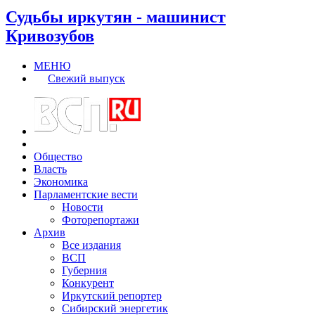
Судьбы иркутян - машинист
Кривозубов
МЕНЮ
Свежий выпуск
Общество
Власть
Экономика
Парламентские вести
Новости
Фоторепортажи
Архив
Все издания
ВСП
Губерния
Конкурент
Иркутский репортер
Сибирский энергетик