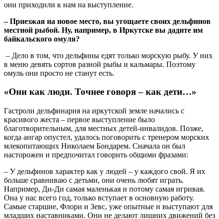
они приходили к нам на выступление.
– Приезжая на новое место, вы угощаете своих дельфинов
местной рыбой. Ну, например, в Иркутске вы дадите им
байкальского омуля?
– Дело в том, что дельфины едят только морскую рыбу. У них
в меню девять сортов разной рыбы и кальмары. Поэтому
омуль они просто не станут есть.
«Они как люди. Точнее говоря – как дети…»
Гастроли дельфинария на иркутской земле начались с
красивого жеста – первое выступление было
благотворительным, для местных детей-инвалидов. Позже,
когда ангар опустел, удалось поговорить с тренером морских
млекопитающих Николаем Бондарем. Сначала он был
насторожен и предпочитал говорить общими фразами:
– У дельфинов характер как у людей – у каждого свой. Я их
больше сравниваю с детьми, они очень любят играть.
Например, Ди-Ди самая маленькая и потому самая игривая.
Она у нас всего год, только вступает в основную работу.
Самые старшие, Флори и Зевс, уже опытные и выступают для
младших наставниками. Они не делают лишних движений без