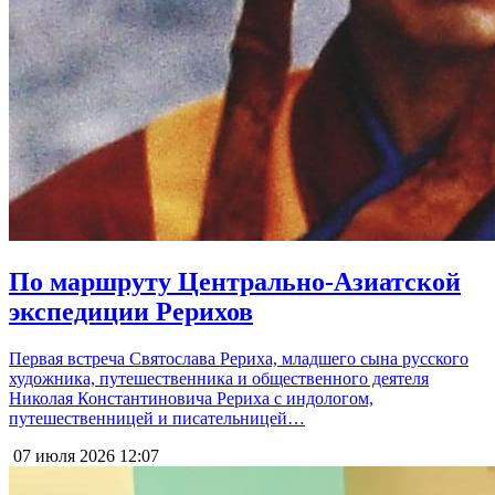
По маршруту Центрально-Азиатской
экспедиции Рерихов
Первая встреча Святослава Рериха, младшего сына русского
художника, путешественника и общественного деятеля
Николая Константиновича Рериха с индологом,
путешественницей и писательницей…
07 июля 2026
12:07