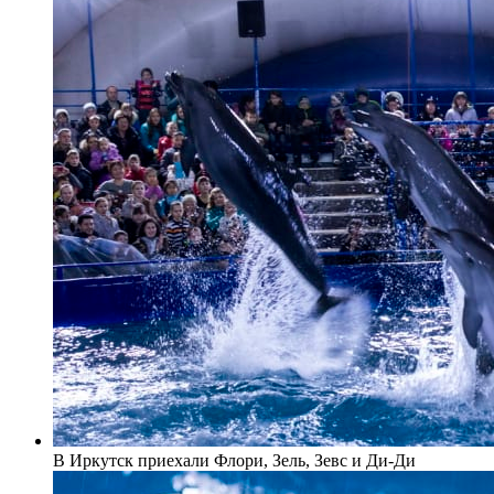
В Иркутск приехали Флори, Зель, Зевс и Ди-Ди