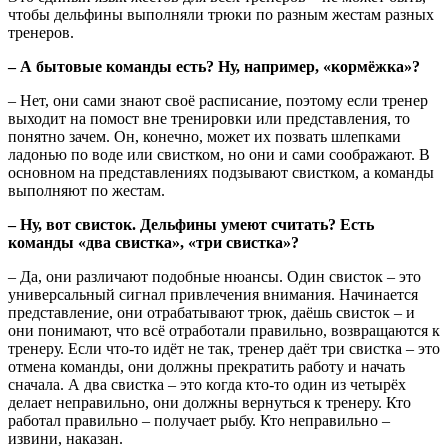
чтобы дельфины выполняли трюки по разным жестам разных
тренеров.
– А бытовые команды есть? Ну, например, «кормёжка»?
– Нет, они сами знают своё расписание, поэтому если тренер
выходит на помост вне тренировки или представления, то
понятно зачем. Он, конечно, может их позвать шлепками
ладонью по воде или свистком, но они и сами соображают. В
основном на представлениях подзывают свистком, а команды
выполняют по жестам.
– Ну, вот свисток. Дельфины умеют считать? Есть
команды «два свистка», «три свистка»?
– Да, они различают подобные нюансы. Один свисток – это
универсальный сигнал привлечения внимания. Начинается
представление, они отрабатывают трюк, даёшь свисток – и
они понимают, что всё отработали правильно, возвращаются к
тренеру. Если что-то идёт не так, тренер даёт три свистка – это
отмена команды, они должны прекратить работу и начать
сначала. А два свистка – это когда кто-то один из четырёх
делает неправильно, они должны вернуться к тренеру. Кто
работал правильно – получает рыбу. Кто неправильно –
извини, наказан.