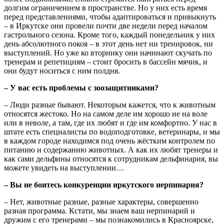
долгим ограничением в пространстве. Но у них есть время
перед представлениями, чтобы адаптироваться и привыкнуть
– в Иркутске они провели почти две недели перед началом
гастрольного сезона. Кроме того, каждый понедельник у них
день абсолютного покоя – в этот день нет ни тренировок, ни
выступлений. Но уже ко вторнику они начинают скучать по
тренерам и репетициям – стоит бросить в бассейн мячик, и
они будут носиться с ним полдня.
– У вас есть проблемы с зоозащитниками?
– Люди разные бывают. Некоторым кажется, что к животным
относятся жестоко. Но на самом деле им хорошо не на воле
или в неволе, а там, где их любят и где им комфортно. У нас в
штате есть специалисты по водоподготовке, ветеринары, и мы
в каждом городе находимся под очень жёстким контролем по
питанию и содержанию животных. А как их любят тренеры и
как сами дельфины относятся к сотрудникам дельфинария, вы
можете увидеть на выступлении…
– Вы не боитесь конкуренции иркутского нерпинария?
– Нет, животные разные, разные характеры, совершенно
разная программа. Кстати, мы знаем ваш нерпинарий и
дружим с его тренерами – мы познакомились в Красноярске,