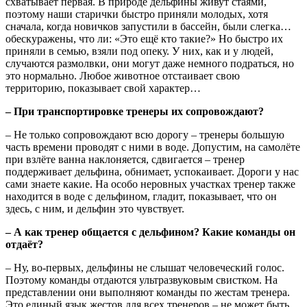
схватывает первая. В природе дельфины живут стаями,
поэтому наши старички быстро приняли молодых, хотя
сначала, когда новичков запустили в бассейн, были слегка…
обескуражены, что ли: «Это ещё кто такие?» Но быстро их
приняли в семью, взяли под опеку. У них, как и у людей,
случаются размолвки, они могут даже немного подраться, но
это нормально. Любое животное отстаивает свою
территорию, показывает свой характер…
– При транспортировке тренеры их сопровождают?
– Не только сопровождают всю дорогу – тренеры большую
часть времени проводят с ними в воде. Допустим, на самолёте
при взлёте ванна наклоняется, сдвигается – тренер
поддерживает дельфина, обнимает, успокаивает. Дороги у нас
сами знаете какие. На особо неровных участках тренер также
находится в воде с дельфином, гладит, показывает, что он
здесь, с ним, и дельфин это чувствует.
– А как тренер общается с дельфином? Какие команды он
отдаёт?
– Ну, во-первых, дельфины не слышат человеческий голос.
Поэтому команды отдаются ультразвуковым свистком. На
представлении они выполняют команды по жестам тренера.
Это единый язык жестов для всех тренеров – не может быть,