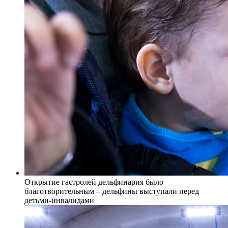
Открытие гастролей дельфинария было
благотворительным – дельфины выступали перед
детьми-инвалидами