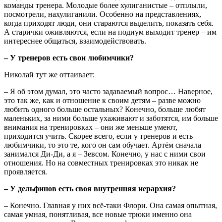
команды тренера. Молодые более хулиганистые – отплыли,
посмотрели, нахулиганили. Особенно на представлениях,
когда приходят люди, они стараются выделить, показать себя.
А старички оживляются, если на подиум выходит тренер – им
интереснее общаться, взаимодействовать.
– У тренеров есть свои любимчики?
Николай тут же оттаивает:
– Я об этом думал, это часто задаваемый вопрос… Наверное,
это так же, как и отношение к своим детям – разве можно
любить одного больше остальных? Конечно, больше любят
маленьких, за ними больше ухаживают и заботятся, им больше
внимания на тренировках – они же меньше умеют,
приходится учить. Скорее всего, если у тренеров и есть
любимчики, то это те, кого он сам обучает. Артём сначала
занимался Ди-Ди, а я – Зевсом. Конечно, у нас с ними свои
отношения. Но на совместных тренировках это никак не
проявляется.
– У дельфинов есть своя внутренняя иерархия?
– Конечно. Главная у них всё-таки Флори. Она самая опытная,
самая умная, понятливая, все новые трюки именно она