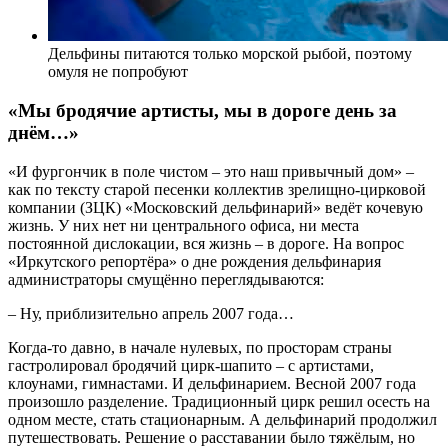
Дельфины питаются только морской рыбой, поэтому
омуля не попробуют
«Мы бродячие артисты, мы в дороге день за
днём…»
«И фургончик в поле чистом – это наш привычный дом» –
как по тексту старой песенки коллектив зрелищно-цирковой
компании (ЗЦК) «Московский дельфинарий» ведёт кочевую
жизнь. У них нет ни центрального офиса, ни места
постоянной дислокации, вся жизнь – в дороге. На вопрос
«Иркутского репортёра» о дне рождения дельфинария
администраторы смущённо переглядываются:
– Ну, приблизительно апрель 2007 года…
Когда-то давно, в начале нулевых, по просторам страны
гастролировал бродячий цирк-шапито – с артистами,
клоунами, гимнастами. И дельфинарием. Весной 2007 года
произошло разделение. Традиционный цирк решил осесть на
одном месте, стать стационарным. А дельфинарий продолжил
путешествовать. Решение о расставании было тяжёлым, но