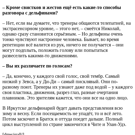
– Кроме свистков и жестов ещё есть какие-то способы
разговора с дельфинами?
– Нет, если вы думаете, что тренеры общаются телепатией, на
экстрасенсорном уровне, – этого нет, – смеётся Николай,
однако сразу становится серьёзным. – Но дельфины очень
тонко чувствуют настроение человека. Бывает, во время
репетиции всё валится из рук, ничего не получается – они
могут подплыть, положить голову или попытаться
развеселить какими-то движениями.
– Вы их различаете по голосам?
– Да, конечно, у каждого свой голос, свой тембр. Самый
низкий у Зевса, а у Ди-Ди – самый писклявый. Они по-
разному поют. Тренеры их узнают даже под водой – у каждого
своя пластика, движения, разрез глаз, разные очертания
плавников. Это зрителям кажется, что они все на одно лицо.
В Иркутске дельфинарий будет давать представления всю
зиму и весну. Если посещаемость не упадёт, то и всё лето.
Потом заскочит в Братск и оттуда поедет дальше. Полный
цикл выступлений по стране закончится в Чите и Улан-Удэ.
[dme:igall/]