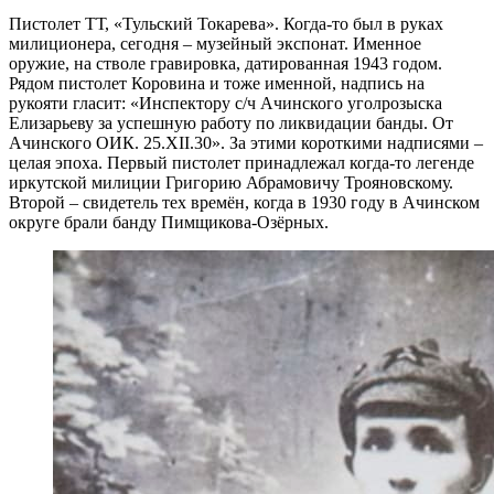
Пистолет ТТ, «Тульский Токарева». Когда-то был в руках
милиционера, сегодня – музейный экспонат. Именное
оружие, на стволе гравировка, датированная 1943 годом.
Рядом пистолет Коровина и тоже именной, надпись на
рукояти гласит: «Инспектору с/ч Ачинского уголрозыска
Елизарьеву за успешную работу по ликвидации банды. От
Ачинского ОИК. 25.XII.30». За этими короткими надписями –
целая эпоха. Первый пистолет принадлежал когда-то легенде
иркутской милиции Григорию Абрамовичу Трояновскому.
Второй – свидетель тех времён, когда в 1930 году в Ачинском
округе брали банду Пимщикова-Озёрных.