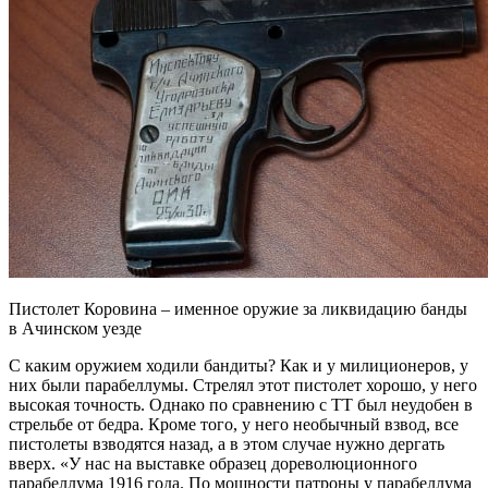
Пистолет Коровина – именное оружие за ликвидацию банды
в Ачинском уезде
С каким оружием ходили бандиты? Как и у милиционеров, у
них были парабеллумы. Стрелял этот пистолет хорошо, у него
высокая точность. Однако по сравнению с ТТ был неудобен в
стрельбе от бедра. Кроме того, у него необычный взвод, все
пистолеты взводятся назад, а в этом случае нужно дергать
вверх. «У нас на выставке образец дореволюционного
парабеллума 1916 года. По мощности патроны у парабеллума