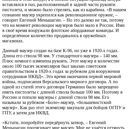
вставлялся в паз, расположенный в задней части рукояти
пистолета, и можно было стрелять, как из карабина. «В нашем
сознании маузер укрепился как революционное оружие, –
говорит Евгений Меньшагин. – Но это далеко не так, потому
что на момент революции маузеров было мало в России. Ими
в своё время вооружали флотские абордажные команды. И
определённое количество продавалось в оружейных
магазинах.
Данный маузер создан на базе К-96, но уже в 1920-х годах.
Длина его ствола 98 мм. У стандартного маузера – 140 мм.
Плюс немного изменена рукоять. Этот маузер в количестве
около 100 тысяч экземпляров был заказан советским
правительством в 1920-х годах за рубежом для вооружения
сотрудников НКВД». Это время окончания первой мировой
войны, подписания Версальского мирного договора. А по
одной из статей этого договора Германии было запрещено
иметь пистолеты с длиной ствола больше 100 мм. Поэтому в
Россию и попали маузеры с длиной ствола 98 мм. Его
называли за рубежом «Боло»-маузер, «большевистский
маузер». Как раз этот экземпляр закупали для бойцов ­ОГПУ и
ГПУ, а затем для НКВД.
«Кстати, попробуйте передёрнуть затвор, – Евгений
Меньшагин протягивает мне маузер. Мне не удаётся оттянуть