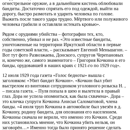
огнестрельное оружие, а в дальнейшем кистень облюбовали
бандиты. Достаточно спрятать его под одеждой, выйти на
дорогу, быстро размотать и ударить человека по голове.
Выжить после такого удара трудно. Мёртвого или полуживого
человека грабили и оставляли истекать кровью».
Рядом с орудиями убийства – фотографии тех, кто,
собственно, убивал и не раз. «Это известные бандиты,
уничтоженные на территории Иркутской области в первые
годы советской власти, – рассказывает Евгений Меньшагин. –
Вот тут фото Развозжаева, Донского, супругов Черепановых
и, конечно же, самого знаменитого – Григория Кочкина и его
банды, орудовавшей в наших краях с 1921-го по 1929 год».
12 июля 1929 года газета «Голос бедноты» вышла с
заголовком: «Убит бандит Кочкин». «Кочкин был убит
выстрелом из винтовки сотрудником уголовного розыска Н. ,
– писала газета. – Пуля попала в шею и вылетела в правый
глаз. Дора не успела опомниться, как была схвачена». Дора –
это кличка супруги Кочкина Анисьи Саломатовой, члена
банды. «4 июля труп Кочкина в автомобиле был увезён в д.
Кочкину, родину бандита, для опознания его населением.
Кочкины сначала не верили, что именно это Кочкин. Среди
них установилось мнение, что Кочкина убить нельзя, он
заговорён…» Именно тогда было принято решение сделать