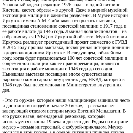
Уголовный кодекс редакции 1926 года – в одной витрине.
Кистень, кастет, обрезы – в другой. Даже в мирной музейной
экспозиции милиция и бандиты разделены. В Музее истории
Иркутска имени А.М. Сибирякова открылась выставка,
посвящённая становлению советской милиции с 1917 года и
её работе вплоть до 1946 года. Львиная доля экспонатов – из
собрания музея ГУВД по Иркутской области. Музей истории
Иркутска реализует трёхгодичный проект со­вместно с ГУВД.
В 2015 году прошла выставка, посвящённая истории полиции
в дореволюционном Иркутске. В следующем, юбилейном
году, когда будет праздноваться 100 лет советской милиции и
современной полиции как её правопреемницы, появится
экспозиция о работе милиции с 1946 года до сего дня.
Нынешняя выставка посвящена эпохе существования
народного комиссариата внутренних дел, НКВД, который в
1946 году был переименован в Министерство внутренних
дел.
«Это то оружие, которым наши милиционеры защищали честь
и достоинство людей в начале 20 века», – рассказывает
заведующий отделом истории музея Евгений Меньшагин. В
его руках наган, легендарный револьвер, который
используется с конца 19 века и до сего дня. Рядом на витрине
маузер – весьма интересный, с кобурой-прикладом. Маузер
носился в этой кобуре, а в боевой ситуации приклад-кобура