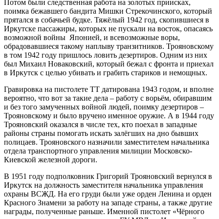
Потом были следственная работа на золотых приисках,
поимка бежавшего бандита Мишки Стрекочинского, который
прятался в собачьей будке. Тяжёлый 1942 год, скопившиеся в
Иркутске пассажиры, которых не пускали на восток, опасаясь
возможной войны Японией, и всевозможные воры,
обрадовавшиеся такому наплыву транзитников. Трояновскому
в том 1942 году пришлось ловить дезертиров. Одним из них
был Михаил Новаковский, который бежал с фронта и приехал
в Иркутск с целью убивать и грабить стариков и немощных.
Гравировка на пистолете ТТ датирована 1943 годом, и вполне
вероятно, что вот за такие дела – работу с ворьём, обиравшим
и без того замученных войной людей, поимку дезертиров –
Трояновскому и было вручено именное оружие. А в 1944 году
Трояновский оказался в числе тех, кто поехал в западные
районы страны помогать искать залёгших на дно бывших
полицаев. Трояновского назначили заместителем начальника
отдела транспорт­ного управления милиции Московско-
Киевской железной дороги.
В 1951 году подполковник Григорий Трояновский вернулся в
Иркутск на должность заместителя начальника управления
охраны ВСЖД. На его груди были уже орден Ленина и орден
Красного Знамени за работу на западе страны, а также другие
награды, полученные раньше. Именной пистолет «Чёрного