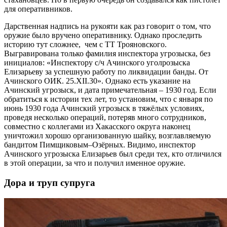
для оперативников.
Дарственная надпись на руко­яти как раз говорит о том, что
оружие было вручено оперативнику. Однако проследить
историю тут сложнее, чем с ТТ Трояновского.
Выгравирована только фамилия инспектора угрозыска, без
инициалов: «Инспектору с/ч Ачинского уголрозыска
Елизарьеву за успешную работу по ликвидации банды. От
Ачинского ОИК. 25.XII.30». Однако есть указание на
Ачинский угрозыск, и дата примечательная – 1930 год. Если
обратиться к истории тех лет, то установим, что с января по
июнь 1930 года Ачинский угрозыск в тяжёлых условиях,
проведя несколько операций, потеряв много сотрудников,
совместно с коллегами из Хакасского округа наконец
уничтожил хорошо организованную шайку, возглавляемую
бандитом Пимщиковым–Озёрных. Видимо, инспектор
Ачинского угрозыска Елизарьев был среди тех, кто отличился
в этой операции, за что и получил именное оружие.
Дора и труп супруга