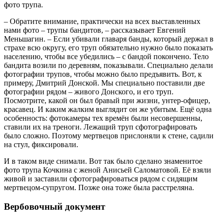
фото трупа.
– Обратите внимание, практически на всех выставленных
нами фото – трупы бандитов, – рассказывает Евгений
Меньшагин. – Если убивали главаря банды, который держал в
страхе всю округу, его труп обязательно нужно было показать
населению, чтобы все убедились – с бандой покончено. Тело
бандита возили по деревням, показывали. Специально делали
фотографии трупов, чтобы можно было предъявить. Вот, к
примеру, Дмитрий Донской. Мы специально поставили две
фотографии рядом – живого Донского, и его труп.
Посмотрите, какой он был бравый при жизни, унтер-офицер,
красавец. И каким жалким выглядит он же убитым. Ещё одна
особенность: фотокамеры тех времён были несовершенны,
ставили их на треноги. Лежащий труп сфотографировать
было сложно. Поэтому мертвецов прислоняли к стене, садили
на стул, фиксировали.
И в таком виде снимали. Вот так было сделано знаменитое
фото трупа Кочкина с женой Анисьей Саломатовой. Её взяли
живой и заставили сфотографироваться рядом с сидящим
мертвецом-супругом. Позже она тоже была расстреляна.
Вербовочный документ