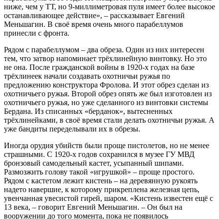
ниже, чем у ТТ, но 9-миллиметровая пуля имеет более высокое
останавливающее действие», – рассказывает Евгений
Меньшагин. В своё время очень много парабеллумов
принесли с фронта.
Рядом с парабеллумом – два обреза. Один из них интересен
тем, что затвор напоминает трёхлинейную винтовку. Но это
не она. После гражданской войны в 1920-х годах на базе
трёхлинеек начали создавать охотничьи ружья по
предложению конструктора Фролова. И этот обрез сделан из
охотничьего ружья. Второй обрез опять же был изготовлен из
охотничьего ружья, но уже сделанного из винтовки системы
Бердана. Из списанных «берданок», вытесненных
трёхлинейками, в своё время стали делать охотничьи ­ружья. А
уже бандиты переделывали их в обрезы.
Иногда орудия убийств были проще пистолетов, но не менее
страшными. С 1920-х годов сохранился в музее ГУ МВД
бронзовый самодельный кастет, усыпанный шипами.
Размозжить голову такой «игрушкой» – проще простого.
Рядом с кастетом лежит кистень – на деревянную рукоять
надето навершие, к которому прикреплена железная цепь,
увенчанная увесистой гирей, шаром. «Кистень известен ещё с
13 века, – говорит Евгений Меньшагин. – Он был на
вооружении до того момента, пока не появилось