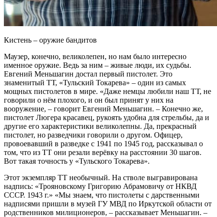
Кистень – оружие бандитов
Маузер, конечно, великолепен, но нам было интересно
именное оружие. Ведь за ним – живые люди, их судьбы.
Евгений Меньшагин достал первый пистолет. Это
знаменитый ТТ, «Тульский Токарева» – один из самых
мощных пистолетов в мире. «Даже немцы любили наш ТТ, не
говорили о нём плохого, и он был принят у них на
вооружение, – говорит Евгений Меньшагин. – Конечно же,
пистолет Люгера красавец, рукоять удобна для стрельбы, да и
другие его характеристики великолепны. Да, прекрасный
пистолет, но разведчики говорили о другом. Офицер,
провоевавший в разведке с 1941 по 1945 год, рассказывал о
том, что из ТТ они резали верёвку на расстоянии 30 шагов.
Вот такая точность у «Тульского Токарева».
Этот экземпляр ТТ необычный. На стволе выгравирована
надпись: «Трояновскому Григорию Абрамовичу от НКВД
СССР. 1943 г.» «Мы знаем, что пистолеты с дарственными
надписями пришли в музей ГУ МВД по Иркутской области от
родственников милиционеров, – рассказывает Меньшагин. –