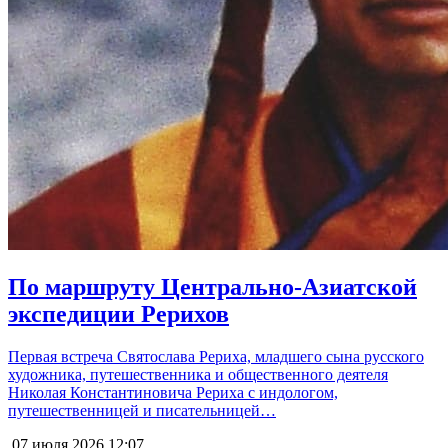
По маршруту Центрально-Азиатской
экспедиции Рерихов
Первая встреча Святослава Рериха, младшего сына русского
художника, путешественника и общественного деятеля
Николая Константиновича Рериха с индологом,
путешественницей и писательницей…
07 июля 2026
12:07