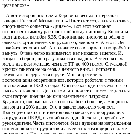
целая эпоха»
– А вот история пистолета Коровина весьма интересная, –
говорит Евгений Меньшагин. – Пистолет создавался по заказу
спортивного общества «Динамо». Вот этот экспонат
относится к самому распространённому пистолету Коровина
под патроны калибра 6,35. Спортивные пистолеты обычно
бывают с ортопедической рукоятью, наклоном. А этот? Он
какой-то непонятный. А положите его в карман и попробуйте
вынуть. Очень легко вынимается, нет никаких зацепок. И,
когда его берёте, он сразу ложится в ладонь. Вес его весьма
мал, в два раза меньше, чем вес ТТ, до 400 грамм. Спусковой
крючок тянется не на себя, а немного вниз. Пистолет в
результате не дергается в руке. Мне встретились
воспоминания оперативников, которые работали с такими
пистолетами в 1930-х годах. Они все как один отмечают его
высокую точность. Дело в том, что под этот пистолет делался
свой патрон, внешне он был идентичен с патроном
Браунинга, однако насыпка пороха была больше, а мощность
патрона на 20% выше. Это и давало высокую точность.
Выпущено таких пистолетов было много, им вооружались
сотрудники НКВД, высший командный состав, партийные
руководители. Часть пистолетов была пущена на награждения
отличившихся сотрудников и армейских командиров и даже
стахановцев. Но в первую очередь он создавался как пистолет