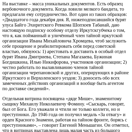
На выставке – масса уникальных документов. Есть образец
вербовочного документа. Когда ловили мелкого бандита, то
предлагали ему сотрудничество. Вот один из таких образцов:
«Двадцатого года декабря дня. Я, нижеподписавшийся бурят
улуса Байго Эхиритского Ревкома Шопхоев Табанай, даю
настоящую подписку особому отделу Иркутскгубчека о том,
что я, как пойманный и уличённый член тайной иркутской
организации Ивана Михайловича Хромцева, чтоб заслужить
себе прощение и реабилитировать себя перед советской
властью,­ обязуюсь: 1) арестовать и доставить в особый отдел
бурят Ивана Дмитриева, Степана Магазаева, Бужиная
Богдишкина, Илью Никифорова, участников организации; 2)
честно работать по вылавливанию членов тайной
организации черепановской и других, оперирующих в районе
Иркутского и Верхоленского уездов; 3) доносить обо всех
замеченных действиях организаций и вообще быть агентом
по доставке сведений».
Отдельная витрина посвящена «дяде Мише», знаменитому
сыщику Михаилу Николаевичу Фомину. «Сыскарь, говорят,
был от Бога. Его уважали и чтили не только коллеги, но и
преступники. До 1946 года он получил медаль «За отвагу» и
орден Красного Знамени, работая на тайном фронте, борясь с
преступниками», – говорит Евгений Меньшагин. Он отметил,
что в витринах выставлена лишь малая часть из большого