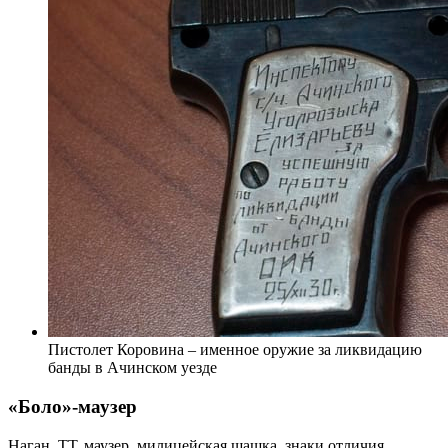
Пистолет Коровина – именное оружие за ликвидацию
банды в Ачинском уезде
«Боло»-маузер
Наган, ТТ, маузер, милицейская шашка, знаки отличия,