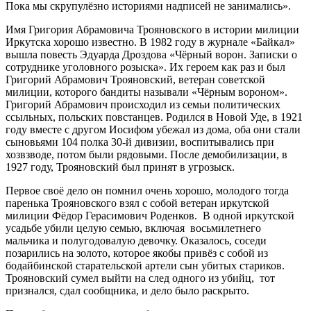
Пока мы скрупулёзно историями надписей не занимались».
Имя Григория Абрамовича Тро­яновского в истории милиции
Иркутска хорошо известно. В 1982 году в журнале «Байкал»
вышла повесть Эдуарда Дроздова «Чёрный ворон. Записки о
сотруднике уголовного розыска». Их героем как раз и был
Григорий Абрамович Трояновский, ветеран советской
милиции, которого бандиты называли «Чёрным вороном».
Григорий Абрамович происходил из семьи политических
ссыльных, польских повстанцев. Родился в Новой Уде, в 1921
году вместе с другом Иосифом убежал из дома, оба они стали
сыновьями 104 полка 30-й дивизии, воспитывались при
хозвзводе, потом были рядовыми. После демобилизации, в
1927 году, Трояновский был принят в угрозыск.
Первое своё дело он помнил очень хорошо, молодого тогда
паренька Трояновского взял с собой ветеран иркутской
милиции Фёдор Герасимович Роденков. В одной иркутской
усадьбе убили целую семью, включая восьмилетнего
мальчика и полугодовалую девочку. Оказалось, соседи
позарились на золото, которое якобы привёз с собой из
бодайбинской старательской артели сын убитых стариков.
Трояновский сумел выйти на след одного из убийц, тот
признался, сдал сообщника, и дело было раскрыто.