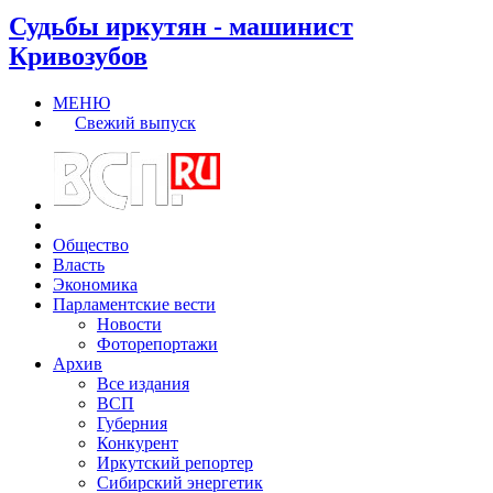
Судьбы иркутян - машинист
Кривозубов
МЕНЮ
Свежий выпуск
Общество
Власть
Экономика
Парламентские вести
Новости
Фоторепортажи
Архив
Все издания
ВСП
Губерния
Конкурент
Иркутский репортер
Сибирский энергетик