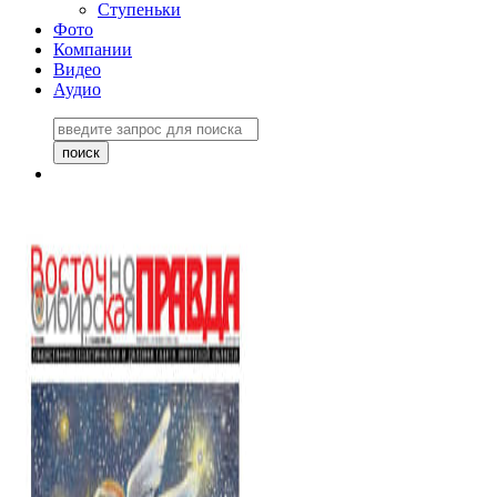
Ступеньки
Фото
Компании
Видео
Аудио
Восточно-Сибирская
правда №27243
06 ноября