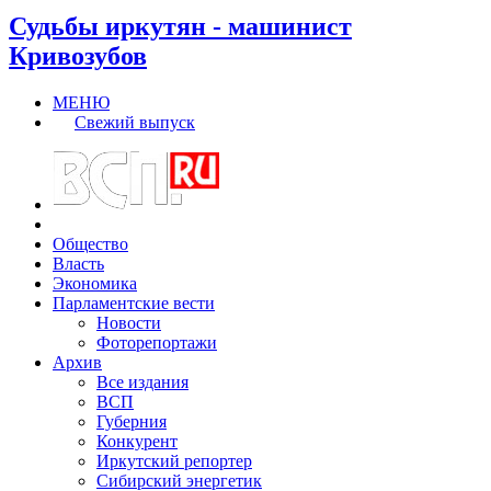
Судьбы иркутян - машинист
Кривозубов
МЕНЮ
Свежий выпуск
Общество
Власть
Экономика
Парламентские вести
Новости
Фоторепортажи
Архив
Все издания
ВСП
Губерния
Конкурент
Иркутский репортер
Сибирский энергетик