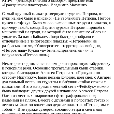
КПРФ, «Демократического выбора», представитель
«Гражданской платформы» Владимир Матиенко.
Самый крупный плакат развернули студенты Петрова, от
руки на нём было написано: «Не увольняйте Петрова. Петров
нужен истфаку». Было много рисованных от руки плакатов, к
примеру такой: вождь Партии дураков Петрович пришёл с
мешковиной на груди, на которой было написано: «Всех не
уволите. За нами Байкал». Люди быстро разобрали и
отпечатанные в типографии плакаты: «Петровыми не
разбрасываются», «Университет – территория свободы»,
«Петров наш» (буква «а» была исправлена на «я», и
получалось «Петров няш»).
Некоторые поднимались на импровизированную табуреточку
и говорили речи. Особенно трогательными были старики,
которые благодарили Алексея Петрова за «Прогулки по
старому Иркутску». Было весьма холодно, шёл снег, с Ангары
дул сильный ветер, но студенты и бабушки стойко стояли с
плакатами. В это же время в местной сети «Фейсбук» можно
было наблюдать других друзей изгнанного Алексея Петрова.
Один из местных пиарщиков сфотографировался под
пальмами на пляже. Вместе с друзьями в полосатых трусах и
летних майках он кокетливо держит плакатик «Петров, мы с
тобой!». В антураже сумерек, воющего ветра и снега над
пикетчиками это послание смотрелось странно.