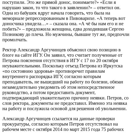
поступили. Это же прямой донос, понимаете?» «Если я
нарушаю закон, то что такого в заявлении?» – ответил он.
Одна из бабушек вдруг начала говорить, что была на
мемориале репрессированным в Пивоварихе. «А теперь вот
доносчика увидела…» – сказала она. «А чё бы нам его и не
побить?» – предложила женщина, едва доходившая Сергею
Позникову до плеча. Но мужчины, бывшие тут же, предпочли
промолчать.
Ректор Александр Аргучинцев объяснил свою позицию в
блоге на сайте ИГУ. Он заявил, что считает полученные от
Петрова пояснения отсутствия в ИГУ с 17 по 20 октября
неуважительными. Поскольку отъезд Петрова из Иркутска
«по состоянию здоровья» противоречит правилам
внутреннего распорядка ИГУ, согласно которым
преподаватель, не вышедший на работу по болезни, обязан
незамедлительно уведомить об этом непосредственное
руководство, а потом предоставить документ,
подтверждающий уважительную причину неявки. Петров, со
слов ректора, документы не предоставил. Именно эта неявка
на работу и послужила основой для решения об увольнении.
Александр Аргучинцев ссылается на данные проверки
прокуратуры, согласно которым Петров отсутствовал на
рабочем месте с октября 2014 по март 2015 года 75 рабочих