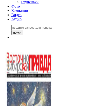
Ступеньки
Фото
Компании
Видео
Аудио
Восточно-Сибирская
правда №27243
06 ноября