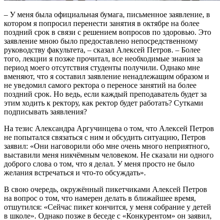
– У меня была официальная бумага, письменное заявление, в
котором я попросил перенести занятия в октябре на более
поздний срок в связи с решением вопросов по здоровью. Это
заявление мною было предоставлено непосредственному
руководству факультета, – сказал Алексей Петров. – Более
того, лекции я позже прочитал, все необходимые знания за
период моего отсутствия студенты получили. Однако мне
вменяют, что я составил заявление ненадлежащим образом и
не уведомил самого ректора о переносе занятий на более
поздний срок. Но ведь, если каждый преподаватель будет за
этим ходить к ректору, как ректор будет работать? Сутками
подписывать заявления?
На тезис Александра Аргучинцева о том, что Алексей Петров
не попытался связаться с ним и обсудить ситуацию, Петров
заявил: «Они наговорили обо мне очень много неприятного,
выставили меня никчёмным человеком. Не сказали ни одного
доброго слова о том, что я делал. У меня просто не было
желания встречаться и что-то обсуждать».
В свою очередь, окружённый пикетчиками Алексей Петров
на вопрос о том, что намерен делать в ближайшее время,
отшутился: «Сейчас пикет кончится, у меня собрание у детей
в школе». Однако позже в беседе с «Конкурентом» он заявил,