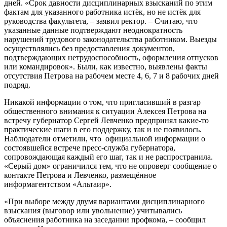
дней. «Срок давности дисциплинарных взысканий по этим
фактам для указанного работника истёк, но не истёк для
руководства факультета, – заявил ректор. – Считаю, что
указанные данные подтверждают неоднократность
нарушений трудового законодательства работником. Выезды
осуществлялись без предоставления документов,
подтверждающих нетрудоспособность, оформ­ления отпусков
или командировок». Были, как известно, выявлены факты
отсутствия Петрова на рабочем месте 4, 6, 7 и 8 рабочих дней
подряд.
Никакой информации о том, что пригласивший в разгар
общественного внимания к ситуации Алексея Петрова на
встречу губернатор Сергей Левченко предпринял какие-то
практические шаги в его поддержку, так и не появилось.
Наблюдатели отметили, что официальной информации о
состоявшейся встрече пресс-служба губернатора,
сопровождающая каждый его шаг, так и не распространила.
«Серый дом» ограничился тем, что не опроверг сообщение о
контакте Петрова и Левченко, размещённое
информагентством «Альтаир».
«При выборе между двумя вариантами дисциплинарного
взыскания (выговор или увольнение) учитывались
объяснения работника на заседании профкома, – сообщил