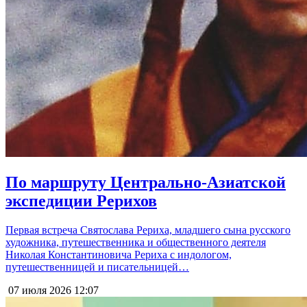
По маршруту Центрально-Азиатской
экспедиции Рерихов
Первая встреча Святослава Рериха, младшего сына русского
художника, путешественника и общественного деятеля
Николая Константиновича Рериха с индологом,
путешественницей и писательницей…
07 июля 2026
12:07