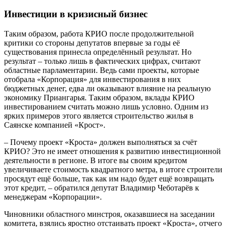
Инвестиции в кризисный бизнес
Таким образом, работа КРИО после продолжительной
критики со стороны депутатов впервые за годы её
существования принесла определённый результат. Но
результат – только лишь в фактических цифрах, считают
областные парламентарии. Ведь сами проекты, которые
отобрала «Корпорация» для инвестирования в них
бюджетных денег, едва ли оказывают влияние на реальную
экономику Приангарья. Таким образом, вклады КРИО
инвестированием считать можно лишь условно. Одним из
ярких примеров этого является строительство жилья в
Саянске компанией «Крост».
– Почему проект «Кроста» должен выполняться за счёт
КРИО? Это не имеет отношения к развитию инвестиционной
деятельности в регионе. В итоге вы своим кредитом
увеличиваете стоимость квадратного метра, в итоге строители
просядут ещё больше, так как им надо будет ещё возвращать
этот кредит, – обратился депутат Владимир Чеботарёв к
менеджерам «Корпорации».
Чиновники областного минстроя, оказавшиеся на заседании
комитета, взялись яростно отстаивать проект «Кроста», отчего