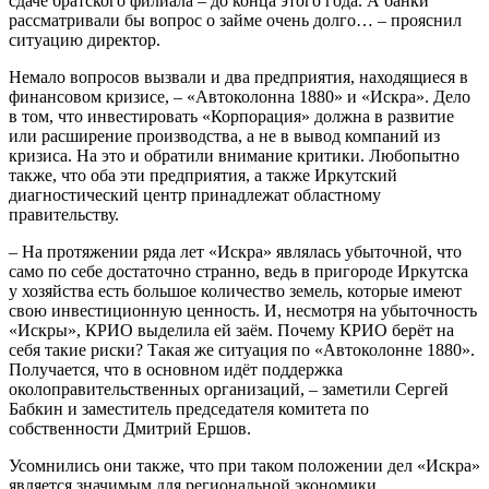
сдаче братского филиала – до конца этого года. А банки
рассматривали бы вопрос о займе очень долго… – прояснил
ситуацию директор.
Немало вопросов вызвали и два предприятия, находящиеся в
финансовом кризисе, – «Автоколонна 1880» и «Искра». Дело
в том, что инвестировать «Корпорация» должна в развитие
или расширение производства, а не в вывод компаний из
кризиса. На это и обратили внимание критики. Любопытно
также, что оба эти предприятия, а также Иркутский
диагностический центр принадлежат областному
правительству.
– На протяжении ряда лет «Искра» являлась убыточной, что
само по себе достаточно странно, ведь в пригороде Иркутска
у хозяйства есть большое количество земель, которые имеют
свою инвестиционную ценность. И, несмотря на убыточность
«Искры», КРИО выделила ей заём. Почему КРИО берёт на
себя такие риски? Такая же ситуация по «Автоколонне 1880».
Получается, что в основном идёт поддержка
околоправительственных организаций, – заметили Сергей
Бабкин и заместитель председателя комитета по
собственности Дмитрий Ершов.
Усомнились они также, что при таком положении дел «Искра»
является значимым для региональной экономики