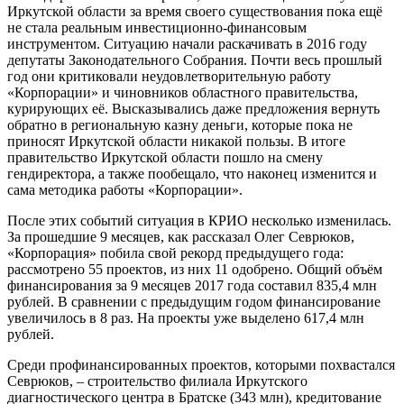
Иркутской области за время своего существования пока ещё
не стала реальным инвестиционно-финансовым
инструментом. Ситуацию начали раскачивать в 2016 году
депутаты Законодательного Собрания. Почти весь прошлый
год они критиковали неудовлетворительную работу
«Корпорации» и чиновников областного правительства,
курирующих её. Высказывались даже предложения вернуть
обратно в региональную казну деньги, которые пока не
приносят Иркутской области никакой пользы. В итоге
правительство Иркутской области пошло на смену
гендиректора, а также пообещало, что наконец изменится и
сама методика работы «Корпорации».
После этих событий ситуация в КРИО несколько изменилась.
За прошедшие 9 месяцев, как рассказал Олег Севрюков,
«Корпорация» побила свой рекорд предыдущего года:
рассмотрено 55 проектов, из них 11 одобрено. Общий объём
финансирования за 9 месяцев 2017 года составил 835,4 млн
рублей. В сравнении с предыдущим годом финансирование
увеличилось в 8 раз. На проекты уже выделено 617,4 млн
рублей.
Среди профинансированных проектов, которыми похвастался
Севрюков, – строительство филиала Иркутского
диагностического центра в Братске (343 млн), кредитование