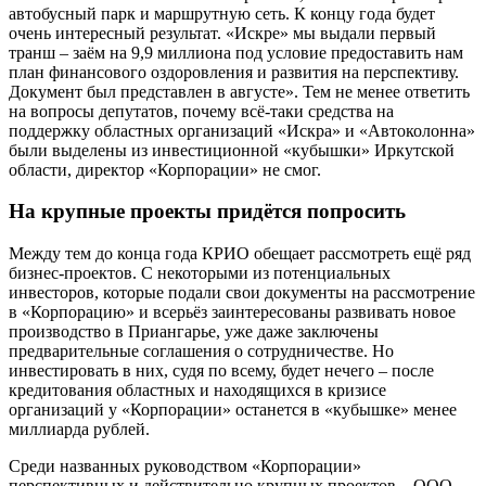
автобусный парк и маршрутную сеть. К концу года будет
очень интересный результат. «Искре» мы выдали первый
транш – заём на 9,9 миллиона под условие предоставить нам
план финансового оздоровления и развития на перспективу.
Документ был представлен в августе». Тем не менее ответить
на вопросы депутатов, почему всё-таки средства на
поддержку областных организаций «Искра» и «Автоколонна»
были выделены из инвестиционной «кубышки» Иркутской
области, директор «Корпорации» не смог.
На крупные проекты придётся попросить
Между тем до конца года КРИО обещает рассмотреть ещё ряд
бизнес-проектов. С некоторыми из потенциальных
инвесторов, которые подали свои документы на рассмотрение
в «Корпорацию» и всерьёз заинтересованы развивать новое
производство в Приангарье, уже даже заключены
предварительные соглашения о сотрудничестве. Но
инвестировать в них, судя по всему, будет нечего – после
кредитования областных и находящихся в кризисе
организаций у «Корпорации» останется в «кубышке» менее
миллиарда рублей.
Среди названных руководством «Корпорации»
перспективных и действительно крупных проектов – ООО