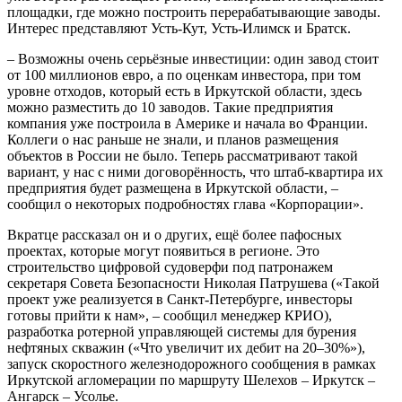
площадки, где можно построить перерабатывающие заводы.
Интерес представляют Усть-Кут, Усть-Илимск и Братск.
– Возможны очень серьёзные инвестиции: один завод стоит
от 100 миллионов евро, а по оценкам инвестора, при том
уровне отходов, который есть в Иркутской области, здесь
можно разместить до 10 заводов. Такие предприятия
компания уже построила в Америке и начала во Франции.
Коллеги о нас раньше не знали, и планов размещения
объектов в России не было. Теперь рассматривают такой
вариант, у нас с ними договорённость, что штаб-квартира их
предприятия будет размещена в Иркутской области, –
сообщил о некоторых подробностях глава «Корпорации».
Вкратце рассказал он и о других, ещё более пафосных
проектах, которые могут появиться в регионе. Это
строительство цифровой судоверфи под патронажем
секретаря Совета Безопасности Николая Патрушева («Такой
проект уже реализуется в Санкт-Петербурге, инвесторы
готовы прийти к нам», – сообщил менеджер КРИО),
разработка ротерной управляющей системы для бурения
нефтяных скважин («Что увеличит их дебит на 20–30%»),
запуск скоростного железнодорожного сообщения в рамках
Иркутской агломерации по маршруту Шелехов – Иркутск –
Ангарск – Усолье.