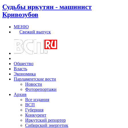
Судьбы иркутян - машинист
Кривозубов
МЕНЮ
Свежий выпуск
Общество
Власть
Экономика
Парламентские вести
Новости
Фоторепортажи
Архив
Все издания
ВСП
Губерния
Конкурент
Иркутский репортер
Сибирский энергетик