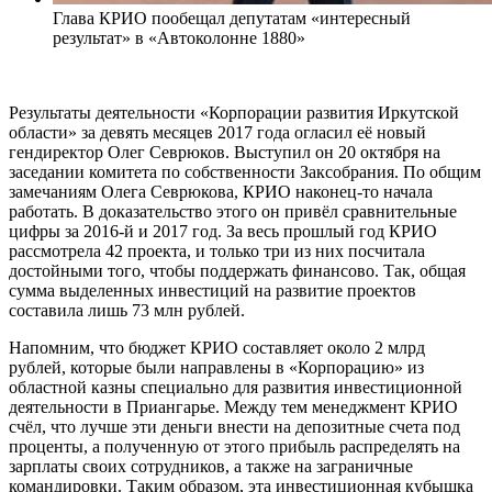
Глава КРИО пообещал депутатам «интересный
результат» в «Автоколонне 1880»
Результаты деятельности «Корпорации развития Иркутской
области» за девять месяцев 2017 года огласил её новый
гендиректор Олег Севрюков. Выступил он 20 октября на
заседании комитета по собственности Заксобрания. По общим
замечаниям Олега Севрюкова, КРИО наконец-то начала
работать. В доказательство этого он привёл сравнительные
цифры за 2016-й и 2017 год. За весь прошлый год КРИО
рассмотрела 42 проекта, и только три из них посчитала
достойными того, чтобы поддержать финансово. Так, общая
сумма выделенных инвестиций на развитие проектов
составила лишь 73 млн рублей.
Напомним, что бюджет КРИО составляет около 2 млрд
рублей, которые были направлены в «Корпорацию» из
областной казны специально для развития инвестиционной
деятельности в Приангарье. Между тем менеджмент КРИО
счёл, что лучше эти деньги внести на депозитные счета под
проценты, а полученную от этого прибыль распределять на
зарплаты своих сотрудников, а также на заграничные
командировки. Таким образом, эта инвестиционная кубышка