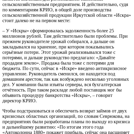
сельскохозяйственным предприятием. И действительно, судя
по комментариям КРИО, в общей доле производства
сельскохозяйственной продукции Иркутской области «Искра»
стоит далеко не на первом месте:
– У «Искры» сформировалась задолженность более 25
миллионов рублей. Там действительно были проблемы. При
прежнем руководителе урожай собирался, а дальше он
закладывался на хранение, при котором показывались
серьёзные потери. Этот урожай реализовывался тоже с
потерями, и дальше руководство предлагало: «Давайте
продадим землю». Продажа была тоже с потерями для
бюджета. По сути, сейчас в «Искре» введено антикризисное
управление. Руководитель сменился, он находится под
домашним арестом, так как возбуждено несколько уголовных
дел. У компании были изъяты серверы, вся бухгалтерская
отчётность. При таком раскладе любой поставщик мог бы
объявить процедуру банкротства «Искры», – говорит
директор КРИО.
Чтобы подстраховаться и обеспечить возврат займов от двух
кризисных областных организаций, по словам Севрюкова, на
предприятиях были разработаны планы по выходу из кризиса
и дальнейшему развитию: «По итогам этого года
«Автоколонна 1880» покажет прибыль, сейчас она расширяет