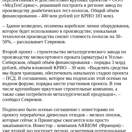
«МедТехСервис», решившей построить в регионе завод по
производству диабетических тест-полосок. Общий объём
финансирования – 400 млн рублей (от КРИО 183 млн).
– Здание возведено, оплачены корейские линии оборудования,
которое будет использовано в производстве; уникальная
технология производства снизит стоимость полосок на 30–
50%, – рассказывает Севрюков.
Второй проект – строительство металлургического завода по
производству мелкосортового проката (арматуры) в Усолье-
Сибирском, общий объём финансирования – порядка 3 млрд
рублей, объём вложений КРИО – 30 млн. «Выделять средства
мы будем траншами, обеспечивать начальную стадию проекта
– ПСД. В соглашении, которое мы подписали этой осенью на
водном форуме, порядка шести участников проекта. В том
числе крупнейшие иркутские строительные компании, а
также сами потребители металлургической продукции», –
сообщил Севрюков.
Подписано было осенью соглашение с инвесторами по
проекту переработки древесных отходов – мелких опилок,
которые сейчас в Приангарье сжигаются или просто
закапываются. Инвестор – компания ARBIOM (Франция) –
уже второй раз посещает регион, осматривая потенциальные