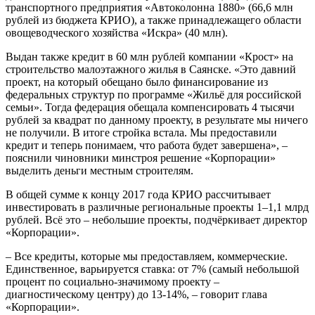
транспортного предприятия «Автоколонна 1880» (66,6 млн
рублей из бюджета КРИО), а также принадлежащего области
овощеводческого хозяйства «Искра» (40 млн).
Выдан также кредит в 60 млн рублей компании «Крост» на
строительство малоэтажного жилья в Саянске. «Это давний
проект, на который обещано было финансирование из
федеральных структур по программе «Жильё для российской
семьи». Тогда федерация обещала компенсировать 4 тысячи
рублей за квадрат по данному проекту, в результате мы ничего
не получили. В итоге стройка встала. Мы предоставили
кредит и теперь понимаем, что работа будет завершена», –
пояснили чиновники минстроя решение «Корпорации»
выделить деньги местным строителям.
В общей сумме к концу 2017 года КРИО рассчитывает
инвестировать в различные региональные проекты 1–1,1 млрд
рублей. Всё это – небольшие проекты, подчёркивает директор
«Корпорации».
– Все кредиты, которые мы предоставляем, коммерческие.
Единственное, варьируется ставка: от 7% (самый небольшой
процент по социально-значимому проекту –
диагностическому центру) до 13-14%, – говорит глава
«Корпорации».