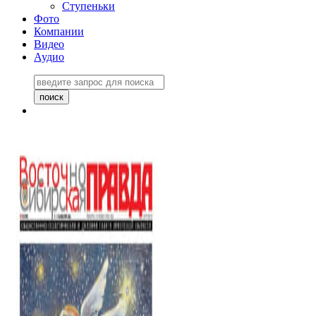
Ступеньки
Фото
Компании
Видео
Аудио
Восточно-Сибирская
правда №27243
06 ноября