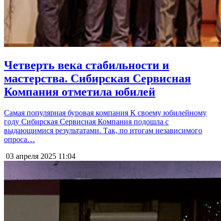
Четверть века стабильности и
мастерства. Сибирская Сервисная
Компания отметила юбилей
Самая популярная буровая компания К своему юбилейному
году Сибирская Сервисная Компания подошла с
выдающимися результатами. Так, по итогам независимого
опроса…
03 апреля 2025
11:04