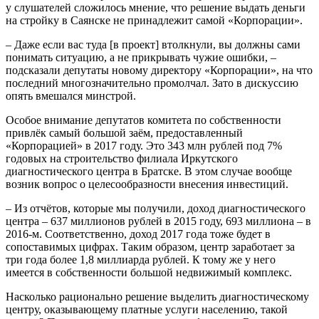
у слушателей сложилось мнение, что решение выдать деньги
на стройку в Саянске не принадлежит самой «Корпорации».
– Даже если вас туда [в проект] втолкнули, вы должны сами
понимать ситуацию, а не прикрывать чужие ошибки, –
подсказали депутаты новому директору «Корпорации», на что
последний многозначительно промолчал. Зато в дискуссию
опять вмешался минстрой.
Особое внимание депутатов комитета по собственности
привлёк самый большой заём, предоставленный
«Корпорацией» в 2017 году. Это 343 млн рублей под 7%
годовых на строительство филиала Иркутского
диагностического центра в Братске. В этом случае вообще
возник вопрос о целесообразности внесения инвестиций.
– Из отчётов, которые мы получили, доход диагностического
центра – 637 миллионов рублей в 2015 году, 693 миллиона – в
2016-м. Соответственно, доход 2017 года тоже будет в
сопоставимых цифрах. Таким образом, центр заработает за
три года более 1,8 миллиарда рублей. К тому же у него
имеется в собственности большой недвижимый комплекс.
Насколько рационально решение выделить диагностическому
центру, оказывающему платные услуги населению, такой