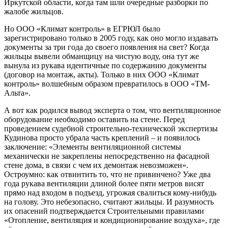
Иркутской области, когда там шли очередные разборки по
жалобе жильцов.
Но ООО «Климат контроль» в ЕГРЮЛ было
зарегистрировано только в 2005 году, как оно могло издавать
документы за три года до своего появления на свет? Когда
жильцы вывели обманщицу на чистую воду, она тут же
вынула из рукава идентичные по содержанию документы
(договор на монтаж, акты). Только в них ООО «Климат
контроль» волшебным образом превратилось в ООО «ТМ-
Альта».
А вот как родился вывод эксперта о том, что вентиляционное
оборудование необходимо оставить на стене. Перед
проведением судебной строительно-технической экспертизы
Кудинова просто убрала часть креплений – и появилось
заключение: «Элементы вентиляционной системы
механически не закреплены непосредственно на фасадной
стене дома, в связи с чем их демонтаж невозможен».
Остроумно: как отвинтить то, что не привинчено? Уже два
года рукава вентиляции длиной более пяти метров висят
прямо над входом в подъезд, угрожая свалиться кому-нибудь
на голову. Это небезопасно, считают жильцы. И разумность
их опасений подтверждается Строительными правилами
«Отопление, вентиляция и кондиционирование воздуха», где