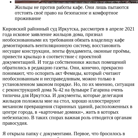
Жильцы не против работы кафе. Они лишь пытаются
отстоять своё право на безопасное и комфортное
проживание
Кировский районный суд Иркутска, рассмотрев в апреле 2021
года исковое заявление жильцов дома, признал
необоснованными их требования обязать владелицу кафе
демонтировать вентиляционную систему, восстановить
несущие конструкции, ленты фундамента, оконные проёмы,
привести крыльцо в соответствие с проектной
документацией. И тогда собственники жилых помещений
обратились в редакцию газеты. Они, конечно, прекрасно
понимают, что оспорить акт Фемиды, который считают
необоснованным и несправедливым, можно только в
установленном законом порядке. Но, по их мнению, ситуация
с реконструкцией дома № 42 на бульваре Гагарина очень
типична для Иркутска. И документы, которые делегация
жильцов положила мне на стол, хорошо иллюстрируют
механизм превращения старинных зданий, расположенных в
центре города, в «карточные домики», жить в которых
небезопасно. В таких спорах важная роль отводится органам
правосудия.
Я открыла папку с документами. Первое, что бросилось в