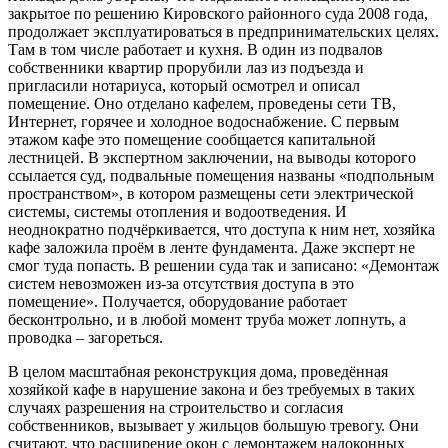
закрытое по решению Кировского районного суда 2008 года,
продолжает эксплуатироваться в предпринимательских целях.
Там в том числе работает и кухня. В один из подвалов
собственники квартир прорубили лаз из подъезда и
пригласили нотариуса, который осмотрел и описал
помещение. Оно отделано кафелем, проведены сети ТВ,
Интернет, горячее и холодное водоснабжение. С первым
этажом кафе это помещение сообщается капитальной
лестницей. В экспертном заключении, на выводы которого
ссылается суд, подвальные помещения названы «подпольным
пространством», в котором размещены сети электрической
системы, системы отопления и водоотведения. И
неоднократно подчёркивается, что доступа к ним нет, хозяйка
кафе заложила проём в ленте фундамента. Даже эксперт не
смог туда попасть. В решении суда так и записано: «Демонтаж
систем невозможен из-за отсутствия доступа в это
помещение». Получается, оборудование работает
бесконтрольно, и в любой момент труба может лопнуть, а
проводка – загореться.
В целом масштабная реконструкция дома, проведённая
хозяйкой кафе в нарушение закона и без требуемых в таких
случаях разрешения на строительство и согласия
собственников, вызывает у жильцов большую тревогу. Они
считают, что расширение окон с демонтажем надоконных