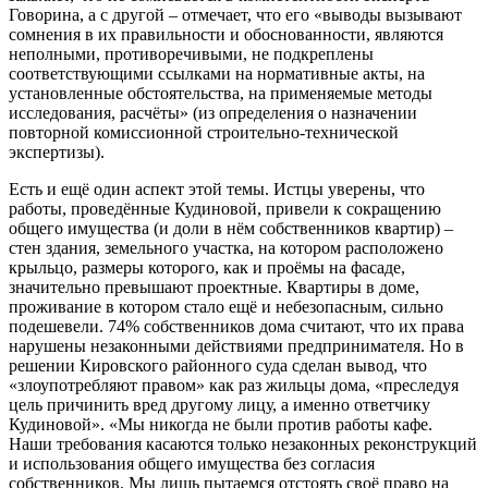
Говорина, а с другой – отмечает, что его «выводы вызывают
сомнения в их правильности и обоснованности, являются
неполными, противоречивыми, не подкреплены
соответствующими ссылками на нормативные акты, на
установленные обстоятельства, на применяемые методы
исследования, расчёты» (из определения о назначении
повторной комиссионной строительно-технической
экспертизы).
Есть и ещё один аспект этой темы. Истцы уверены, что
работы, проведённые Кудиновой, привели к сокращению
общего имущества (и доли в нём собственников квартир) –
стен здания, земельного участка, на котором расположено
крыльцо, размеры которого, как и проёмы на фасаде,
значительно превышают проектные. Квартиры в доме,
проживание в котором стало ещё и небезопасным, сильно
подешевели. 74% собственников дома считают, что их права
нарушены незаконными действиями предпринимателя. Но в
решении Кировского районного суда сделан вывод, что
«злоупотребляют правом» как раз жильцы дома, «преследуя
цель причинить вред другому лицу, а именно ответчику
Кудиновой». «Мы никогда не были против работы кафе.
Наши требования касаются только незаконных реконструкций
и использования общего имущества без согласия
собственников. Мы лишь пытаемся отстоять своё право на