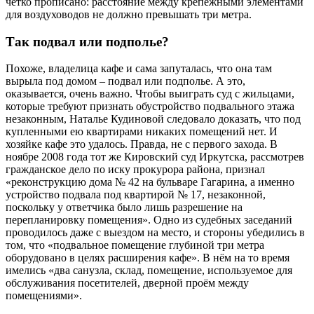
чётко прописано: расстояние между крепёжными элементами
для воздуховодов не должно превышать три метра.
Так подвал или подполье?
Похоже, владелица кафе и сама запуталась, что она там
вырыла под домом – подвал или подполье. А это,
оказывается, очень важно. Чтобы выиграть суд с жильцами,
которые требуют признать обустройство подвального этажа
незаконным, Наталье Кудиновой следовало доказать, что под
купленными ею квартирами никаких помещений нет. И
хозяйке кафе это удалось. Правда, не с первого захода. В
ноябре 2008 года тот же Кировский суд Иркутска, рассмотрев
гражданское дело по иску прокурора района, признал
«реконструкцию дома № 42 на бульваре Гагарина, а именно
устройство подвала под квартирой № 17, незаконной,
поскольку у ответчика было лишь разрешение на
перепланировку помещения». Одно из судебных заседаний
проводилось даже с выездом на место, и стороны убедились в
том, что «подвальное помещение глубиной три метра
оборудовано в целях расширения кафе». В нём на то время
имелись «два санузла, склад, помещение, используемое для
обслуживания посетителей, дверной проём между
помещениями».