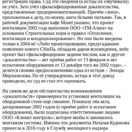
регистрации права. Суд эти сведения (а истцы их озвучивали)
не учёл. Зато учёл сфальсифицированные доказательства,
представленные предпринимательницей. Причём «липа»,
приложенная к делу, по-моему, шита белыми нитками. Так, в
рабочей документации кафе Моnеt указано, что проект
вентиляции 2002 года выполнен ООО «ТМ-Альта» на
основании Строительных норм и правил «Отопление,
вентиляция и кондиционирование». Но они были введены
только в 2004-м! «Либо проектировщики, предугадавшие
появление нового СНиПа, обладали даром ясновидения, либо
проект был сфальсифицирован задним числом, как и другие
«доказательства» – акт приёма работ от 13 февраля и акт
испытания оборудования от 13 декабря того же 2002 года», –
делится своими предположениями одна из истцов – Ленора
Мирхалилова. По её утверждению, истцы и этот довод
приводили, но суд не стал его оценивать.
На самом же деле обстоятельства возникновения
«доказательств» правомерности установки вентиляции на
общедомовой стене ещё смешнее. Поначалу оба акта,
датированные 2002 годом (о приёме работ и испытании
оборудования), были подписаны ответственными лицами
ООО «Климат контроль», которое якобы и занималось
монтажом системы. Именно эти документы Наталья Кудинова
принесла в 2016 году в Службу жилищного надзора