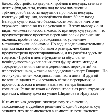
балок, обустройство дверных проёмов в несущих стенах и
лентах фундамента, копка под полом помещений
трёхметровой высоты нарушают прочность несущих
конструкций здания, возведённого более 60 лет назад.
Выводы суда о том, что безопасности жильцов ничто не
угрожает, нисколько их не успокоили. В этих выводах они
видят множество несостыковок. К примеру, суд уверяет, что
предусмотренное проектом перепланировки увеличение
оконных проёмов сопровождалось их усилением
металлическими обоймами. Но ведь предпринимательница
сделала окна намного большего размера, чем было
предусмотрено проектировщиками, и их расчёты здесь не
годятся. «Проём в ленте фундамента обусловлен
необходимостью укрепления стен фундамента методом
торкретирования и замены деревянных перекрытий на
железобетонные», – такой вывод сделал эксперт Говорин. Но
это «укрепление» коснулось лишь части дома! В другой
половине здания так и остались лёгкие перекрытия, и
прочность остова в целом вызывает теперь большие
сомнения. Разве не такая же бесконтрольная реконструкция
привела к обвалу дома на улице Ширямова в Иркутске?
К тому же как доверять экспертному заключению,
заложенному в судебное решение? С одной стороны, суд
заявляет, что не сомневается в компетентности эксперта