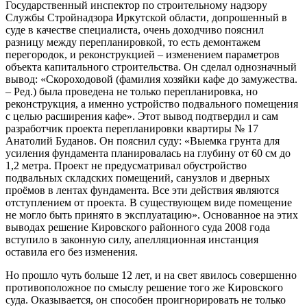
Государственный инспектор по строительному надзору
Службы Стройнадзора Иркутской области, допрошенный в
суде в качестве специалиста, очень доходчиво пояснил
разницу между перепланировкой, то есть демонтажем
перегородок, и реконструкцией – изменением параметров
объекта капитального строительства. Он сделал однозначный
вывод: «Скороходовой (фамилия хозяйки кафе до замужества.
– Ред.) была проведена не только перепланировка, но
реконструкция, а именно устройство подвального помещения
с целью расширения кафе». Этот вывод подтвердил и сам
разработчик проекта перепланировки квартиры № 17
Анатолий Буданов. Он пояснил суду: «Выемка грунта для
усиления фундамента планировалась на глубину от 60 см до
1,2 метра. Проект не предусматривал обустройство
подвальных складских помещений, санузлов и дверных
проёмов в лентах фундамента. Все эти действия являются
отступлением от проекта. В существующем виде помещение
не могло быть принято в эксплуатацию». Основанное на этих
выводах решение Кировского районного суда 2008 года
вступило в законную силу, апелляционная инстанция
оставила его без изменения.
Но прошло чуть больше 12 лет, и на свет явилось совершенно
противоположное по смыслу решение того же Кировского
суда. Оказывается, он способен проигнорировать не только