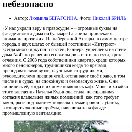
небезопасно
Автор:
Людмила БЕГАГОИНА
, Фото:
Николай БРИЛЬ
«У нас украли веру в правосудие!» – огромные буквы на
фасаде жилого дома на бульваре Гагарина привлекают
внимание прохожих. На набережной Ангары, в самом центре
города, в двух шагах от бывшей гостиницы «Интурист»
всегда много иркутян и гостей. Баннеры укреплены на стене
дома № 42 по решению его жильцов – и это, по сути, крик
отчаяния. С 2003 года собственники квартир, среди которых
много пенсионеров, трудившихся когда-то врачами,
преподавателями вузов, научными сотрудниками,
руководителями предприятий, отстаивают своё право, в том
числе и в судах, на спокойную и безопасную жизнь. Они
лишились её, когда в их доме появилось кафе Моnet и хозяйка
этого заведения Наталья Кудинова стала, не спрашивая
согласия владельцев жилых помещений, как того требует
закон, рыть под зданием подвалы трёхметровой глубины,
расширять оконные проёмы, навешивать на фасаде
промышленную вентиляцию.