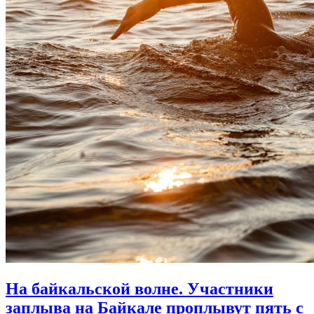
На байкальской волне. Участники
заплыва на Байкале проплывут пять с