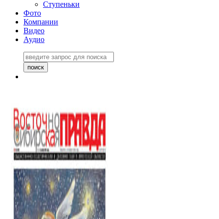
Ступеньки
Фото
Компании
Видео
Аудио
Восточно-Сибирская
правда №27243
06 ноября