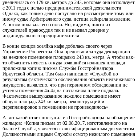
увеличилась со 179 кв. метров до 243, которые она использует
с 2011 года с целью предпринимательской деятельности.
Однако, как только дело поступало на рассмотрение тому или
иному судье Арбитражного суда, истица забирала заявление.
А потом подавала его снова. Но, видимо, никто из
служителей правосудия так и не вызвал доверие у
индивидуального предпринимателя.
В конце концов хозяйка кафе добилась своего через
Управление Росреестра. Она предоставила туда декларацию
на нежилое помещение площадью 243 кв. метра. А чтобы как-
то объяснить невесть откуда взявшийся излишек площади,
приложила копию письма Службы Госстройнадзора
Иркутской области. Там было написано: «Службой по
результатам фактического обследования объекта недвижимого
имущества выявлено, что при первичном обследовании не
учтены помещения 4а-4д на поэтажном плане подвала.
Фактически вышеуказанное нежилое помещение имеет
общую площадь 243 кв. метра, реконструкций и
перепланировок в помещении не производилось».
А вот какой ответ поступил из Госстройнадзора на обращение
жильцов: «Копия письма от 02.08.2017, изготовленного на
бланке Службы, является сфальсифицированным документом.
Должностными лицами Службы осмотр нежилого помещения