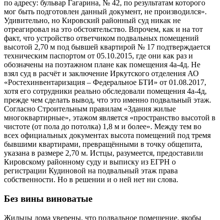
по адресу: бульвар Гагарина, № 42, по результатам которого
мог быть подготовлен данный документ, не производился».
Удивительно, но Кировский районный суд никак не
отреагировал на это обстоятельство. Впрочем, как и на тот
факт, что устройство ответчиком подвальных помещений
высотой 2,70 м под бывшей квартирой № 17 подтверждается
техническим паспортом от 05.10.2015, где они как раз и
обозначены на поэтажном плане как помещения 4а-4д. Не
взял суд в расчёт и заключение Иркутского отделения АО
«Ростехинвентаризация – Федеральное БТИ» от 01.08.2017,
хотя его сотрудники реально обследовали помещения 4а-4д,
прежде чем сделать вывод, что это именно подвальный этаж.
Согласно Строительным правилам «Здания жилые
многоквартирные», этажом является «пространство высотой в
чистоте (от пола до потолка) 1,8 м и более». Между тем во
всех официальных документах высота помещений под тремя
бывшими квартирами, превращёнными в точку общепита,
указана в размере 2,70 м. Истцы, разумеется, предоставили
Кировскому районному суду и выписку из ЕГРН о
регистрации Кудиновой на подвальный этаж права
собственности. Но в решении и о ней нет ни слова.
Без вины виноватые
Жильцы дома уверены, что подвальное помещение, якобы