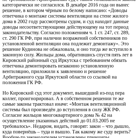
категорически не согласился. В декабре 2016 года он вынес
решение, в котором чёрным по белому написано: «Доводы
ответчика о монтаже системы вентиляции на стене жилого
дома в 2002 году рассмотрены судом, и суд находит данные
доводы несоответствующими действующему на тот период
законодательству. Согласно положениям ч. 1 ст. 247, ст. 289,
ст. 290 ГК РФ, при наличии возражений собственников по
установленной вентиляции она подлежит демонтажу». Это
решение Кудинова не обжаловала, и оно тогда же вступило в
законную силу. Жильцы дома, обратившись спустя пять лет в
Кировский районный суд Иркутска с требованием обязать
ответчика демонтировать незаконно установленную
вентиляцию, приложили к заявлению и решение
Арбитражного суда Иркутской области со ссылкой на
положения ГК РФ.
Но Кировский суд этот документ, вышедший из-под пера
коллег, проигнорировал. А в собственном решении те же
самые законы трактовал иначе: «Монтаж вентиляционной
системы был произведён до вступления в силу ЖК РФ.
Согласие жильцов многоквартирного дома № 42 на
осуществление указанных действий до 01.03.2005 не
требовалось». Недаром, видать, говорят: закон – что дышло,
куда повернёшь – туда и вышло. Так какому же суду верить?
Вообще-то законодателем установлены принципы