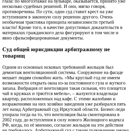
глаза: по многоэтажке на бульваре, оказывается, принято уже
несколько судебных решений. И они, мягко говоря,
противоречивы. По сути, один суд ставит крест на уже
вступившем в законную силу решении другого. Очень
необычная трактовка принципа независимости третьей
власти! Кроме того, в качестве допустимых доказательств в
материалах гражданского дела фигурируют в том числе и
явно сфальсифицированные документы.
Cуд общей юрисдикции арбитражному не
товарищ
Одним из основных исковых требований жильцов был
демонтаж вентиляционной системы. Сооружение на фасаде
мешает людям спокойно жить. «Мы круглый год не имеем
возможности открыть окна из-за постоянного гула и жуткого
запаха. Вибрация от вентиляции такая сильная, что плещется
чай в кружках и трясётся мебель», – жалуются владельцы
квартир, расположенных над кафе. С этими жалобами и
возражениями на них хозяйки заведения уже разбирался пять
лет назад Арбитражный суд Иркутской области. Бизнес-леди
упирала тогда на то, что вентиляция была смонтирована в
2002 году, до вступления в силу нового Жилищного кодекса
РФ, когда, по её мнению, согласие жильцов на эти действия
не требовалось. Арбитражный суд с таким толкованием закона