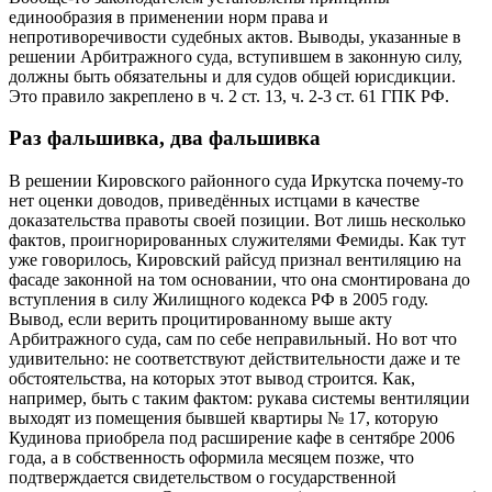
единообразия в применении норм права и
непротиворечивости судебных актов. Выводы, указанные в
решении Арбитражного суда, вступившем в законную силу,
должны быть обязательны и для судов общей юрисдикции.
Это правило закреплено в ч. 2 ст. 13, ч. 2-3 ст. 61 ГПК РФ.
Раз фальшивка, два фальшивка
В решении Кировского районного суда Иркутска почему-то
нет оценки доводов, приведённых истцами в качестве
доказательства правоты своей позиции. Вот лишь несколько
фактов, проигнорированных служителями Фемиды. Как тут
уже говорилось, Кировский райсуд признал вентиляцию на
фасаде законной на том основании, что она смонтирована до
вступления в силу Жилищного кодекса РФ в 2005 году.
Вывод, если верить процитированному выше акту
Арбитражного суда, сам по себе неправильный. Но вот что
удивительно: не соответствуют действительности даже и те
обстоятельства, на которых этот вывод строится. Как,
например, быть с таким фактом: рукава системы вентиляции
выходят из помещения бывшей квартиры № 17, которую
Кудинова приобрела под расширение кафе в сентябре 2006
года, а в собственность оформила месяцем позже, что
подтверждается свидетельством о государственной