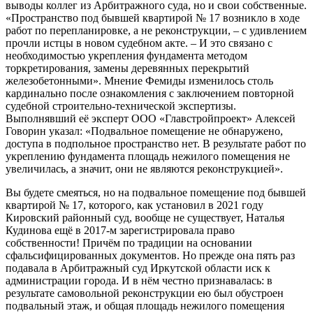
выводы коллег из Арбитражного суда, но и свои собственные.
«Пространство под бывшей квартирой № 17 возникло в ходе
работ по перепланировке, а не реконструкции, – с удивлением
прочли истцы в новом судебном акте. – И это связано с
необходимостью укрепления фундамента методом
торкретирования, замены деревянных перекрытий
железобетонными». Мнение Фемиды изменилось столь
кардинально после ознакомления с заключением повторной
судебной строительно-технической экспертизы.
Выполнявший её эксперт ООО «Главстройпроект» Алексей
Говорин указал: «Подвальное помещение не обнаружено,
доступа в подпольное пространство нет. В результате работ по
укреплению фундамента площадь нежилого помещения не
увеличилась, а значит, они не являются реконструкцией».
Вы будете смеяться, но на подвальное помещение под бывшей
квартирой № 17, которого, как установил в 2021 году
Кировский районный суд, вообще не существует, Наталья
Кудинова ещё в 2017-м зарегистрировала право
собственности! Причём по традиции на основании
сфальсифицированных документов. Но прежде она пять раз
подавала в Арбитражный суд Иркутской области иск к
администрации города. И в нём честно признавалась: в
результате самовольной реконструкции ею был обустроен
подвальный этаж, и общая площадь нежилого помещения