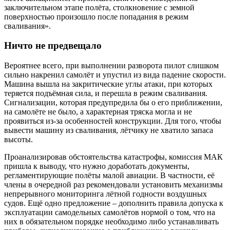
заключительном этапе полёта, столкновение с земной
поверхностью произошло после попадания в режим
сваливания».
Ничто не предвещало
Вероятнее всего, при выполнении разворота пилот слишком
сильно накренил самолёт и упустил из вида падение скорости.
Машина вышла на закритические углы атаки, при которых
теряется подъёмная сила, и перешла в режим сваливания.
Сигнализации, которая предупредила бы о его приближении,
на самолёте не было, а характерная тряска могла и не
проявиться из-за особенностей конструкции. Для того, чтобы
вывести машину из сваливания, лётчику не хватило запаса
высоты.
Проанализировав обстоятельства катастрофы, комиссия МАК
пришла к выводу, что нужно доработать документы,
регламентирующие полёты малой авиации. В частности, её
члены в очередной раз рекомендовали установить механизмы
непрерывного мониторинга лётной годности воздушных
судов. Ещё одно предложение – дополнить правила допуска к
эксплуатации самодельных самолётов нормой о том, что на
них в обязательном порядке необходимо либо устанавливать