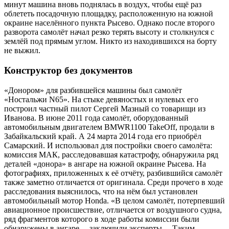
минут машина вновь поднялась в воздух, чтобы ещё раз
облететь посадочную площадку, расположенную на южной
окраине населённого пункта Рысево. Однако после второго
разворота самолёт начал резко терять высоту и столкнулся с
землёй под прямым углом. Никто из находившихся на борту
не выжил.
Конструктор без документов
«Донором» для разбившейся машины был самолёт
«Ностальжи N65». На стыке девяностых и нулевых его
построил частный пилот Сергей Мазный со товарищи из
Иванова. В июне 2011 года самолёт, оборудованный
автомобильным двигателем BMWR1100 TakeOff, продали в
Забайкальский край. А 24 марта 2014 года его приобрёл
Самарский. И использовал для постройки своего самолёта:
комиссия МАК, расследовавшая катастрофу, обнаружила ряд
деталей «донора» в ангаре на южной окраине Рысева. На
фотографиях, приложенных к её отчёту, разбившийся самолёт
также заметно отличается от оригинала. Среди прочего в ходе
расследования выяснилось, что на нём был установлен
автомобильный мотор Honda. «В целом самолёт, потерпевший
авиационное происшествие, отличается от воздушного судна,
ряд фрагментов которого в ходе работы комиссии были
обнаружены в ангаре, – заключили эксперты. – Таким