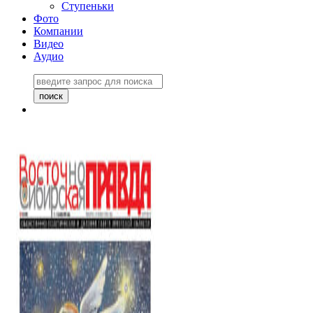
Ступеньки
Фото
Компании
Видео
Аудио
Восточно-Сибирская
правда №27243
06 ноября