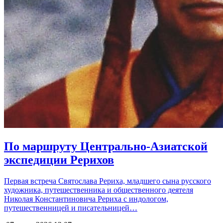
По маршруту Центрально-Азиатской
экспедиции Рерихов
Первая встреча Святослава Рериха, младшего сына русского
художника, путешественника и общественного деятеля
Николая Константиновича Рериха с индологом,
путешественницей и писательницей…