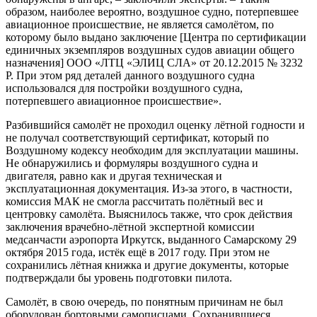
образом, наиболее вероятно, воздушное судно, потерпевшее
авиационное происшествие, не является самолётом, по
которому было выдано заключение [Центра по сертификации
единичных экземпляров воздушных судов авиации общего
назначения] ООО «ЛТЦ «ЭЛИЦ СЛА» от 20.12.2015 № 3232
Р. При этом ряд деталей данного воздушного судна
использовался для постройки воздушного судна,
потерпевшего авиационное происшествие».
Разбившийся самолёт не проходил оценку лётной годности и
не получал соответствующий сертификат, который по
Воздушному кодексу необходим для эксплуатации машины.
Не обнаружились и формуляры воздушного судна и
двигателя, равно как и другая техническая и
эксплуатационная документация. Из-за этого, в частности,
комиссия МАК не смогла рассчитать полётный вес и
центровку самолёта. Выяснилось также, что срок действия
заключения врачебно-лётной экспертной комиссии
медсанчасти аэропорта Иркутск, выданного Самарскому 29
октября 2015 года, истёк ещё в 2017 году. При этом не
сохранились лётная книжка и другие документы, которые
подтверждали бы уровень подготовки пилота.
Самолёт, в свою очередь, по понятным причинам не был
оборудован бортовыми самописцами. Сохранившиеся