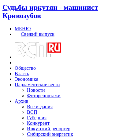
Судьбы иркутян - машинист
Кривозубов
МЕНЮ
Свежий выпуск
Общество
Власть
Экономика
Парламентские вести
Новости
Фоторепортажи
Архив
Все издания
ВСП
Губерния
Конкурент
Иркутский репортер
Сибирский энергетик