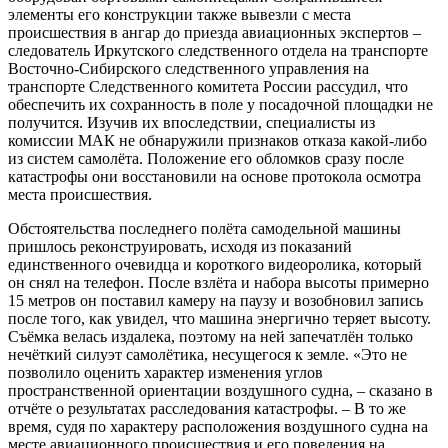
элементы его конструкции также вывезли с места
происшествия в ангар до приезда авиационных экспертов –
следователь Иркутского следственного отдела на транспорте
Восточно-Сибирского следственного управления на
транспорте Следственного комитета России рассудил, что
обеспечить их сохранность в поле у посадочной площадки не
получится. Изучив их впоследствии, специалисты из
комиссии МАК не обнаружили признаков отказа какой-либо
из систем самолёта. Положение его обломков сразу после
катастрофы они восстановили на основе протокола осмотра
места происшествия.
Обстоятельства последнего полёта самодельной машины
пришлось реконструировать, исходя из показаний
единственного очевидца и короткого видеоролика, который
он снял на телефон. После взлёта и набора высоты примерно
15 метров он поставил камеру на паузу и возобновил запись
после того, как увидел, что машина энергично теряет высоту.
Съёмка велась издалека, поэтому на ней запечатлён только
нечёткий силуэт самолётика, несущегося к земле. «Это не
позволило оценить характер изменения углов
пространственной ориентации воздушного судна, – сказано в
отчёте о результатах расследования катастрофы. – В то же
время, судя по характеру расположения воздушного судна на
месте авиационного происшествия и его поведения на