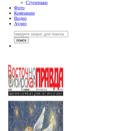
Ступеньки
Фото
Компании
Видео
Аудио
Восточно-Сибирская
правда №27243
06 ноября