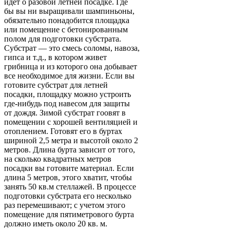
идет о разовой летней посадке. Где
бы вы ни выращивали шампиньоны,
обязательно понадобится площадка
или помещение с бетонированным
полом для подготовки субстрата.
Субстрат — это смесь соломы, навоза,
гипса и т.д., в котором живет
грибница и из которого она добывает
все необходимое для жизни. Если вы
готовите субстрат для летней
посадки, площадку можно устроить
где-нибудь под навесом для защиты
от дождя. Зимой субстрат гоовят в
помещении с хорошей вентиляцией и
отоплением. Готовят его в буртах
шириной 2,5 метра и высотой около 2
метров. Длина бурта зависит от того,
на сколько квадратных метров
посадки вы готовите материал. Если
длина 5 метров, этого хватит, чтобы
занять 50 кв.м стеллажей. В процессе
подготовки субстрата его несколько
раз перемешивают; с учетом этого
помещение для пятиметрового бурта
должно иметь около 20 кв. м.