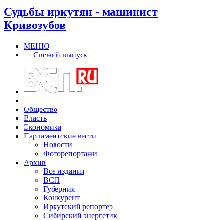
Судьбы иркутян - машинист
Кривозубов
МЕНЮ
Свежий выпуск
Общество
Власть
Экономика
Парламентские вести
Новости
Фоторепортажи
Архив
Все издания
ВСП
Губерния
Конкурент
Иркутский репортер
Сибирский энергетик