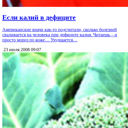
Если калий в дефиците
Американские врачи как-то подсчитали, сколько болезней
сваливается на человека при дефиците калия. Читаешь – и
просто мороз по коже… Ухудшается…
23 июля 2008
09:07