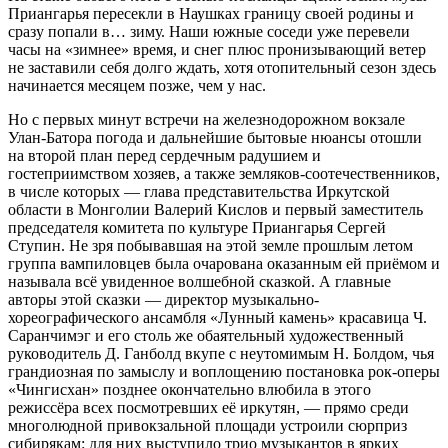
Приангарья пересекли в Наушках границу своей родины и
сразу попали в… зиму. Наши южные соседи уже перевели
часы на «зимнее» время, и снег плюс пронизывающий ветер
не заставили себя долго ждать, хотя отопительный сезон здесь
начинается месяцем позже, чем у нас.
Но с первых минут встречи на железнодорожном вокзале
Улан-Батора погода и дальнейшие бытовые нюансы отошли
на второй план перед сердечным радушием и
гостеприимством хозяев, а также земляков-соотечественников,
в числе которых — глава представительства Иркутской
области в Монголии Валерий Кислов и первый заместитель
председателя комитета по культуре Приангарья Сергей
Ступин. Не зря побывавшая на этой земле прошлым летом
группа вампиловцев была очарована оказанным ей приёмом и
называла всё увиденное волшебной сказкой. А главные
авторы этой сказки — директор музыкально-
хореографического ансамбля «Лунный камень» красавица Ч.
Саранчимэг и его столь же обаятельный художественный
руководитель Д. Ганболд вкупе с неутомимым Н. Болдом, чья
грандиозная по замыслу и воплощению постановка рок-оперы
«Чингисхан» позднее окончательно влюбила в этого
режиссёра всех посмотревших её иркутян, — прямо среди
многолюдной привокзальной площади устроили сюрприз
сибирякам: для них выступило трио музыкантов в ярких