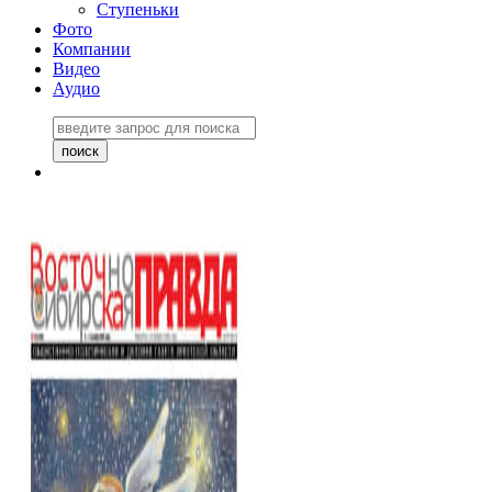
Ступеньки
Фото
Компании
Видео
Аудио
Восточно-Сибирская
правда №27243
06 ноября