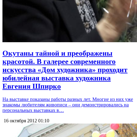
Окутаны тайной и преображены
красотой. В галерее современного
искусства «Дом художника» проходит
юбилейная выставка художника
Евгения Шпирко
На выставке показаны работы разных лет. Многие из них уже
знакомы любителям живописи – они демонстрировались на
персональных выставках в…
16 октября 2012
01:10