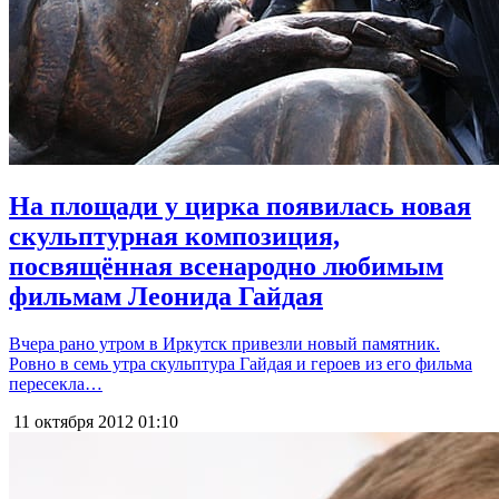
На площади у цирка появилась новая
скульптурная композиция,
посвящённая всенародно любимым
фильмам Леонида Гайдая
Вчера рано утром в Иркутск привезли новый памятник.
Ровно в семь утра скульптура Гайдая и героев из его фильма
пересекла…
11 октября 2012
01:10