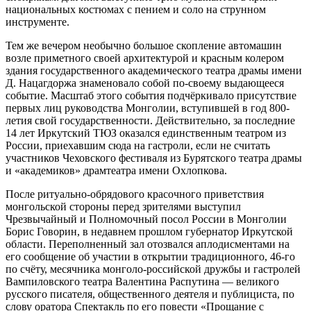
национальных костюмах с пением и соло на струнном
инструменте.
Тем же вечером необычно большое скопление автомашин
возле приметного своей архитектурой и красным колером
здания государственного академического театра драмы имени
Д. Нацагдоржа знаменовало собой по-своему выдающееся
событие. Масштаб этого события подчёркивало присутствие
первых лиц руководства Монголии, вступившей в год 800-
летия свой государственности. Действительно, за последние
14 лет Иркутский ТЮЗ оказался единственным театром из
России, приехавшим сюда на гастроли, если не считать
участников Чеховского фестиваля из Бурятского театра драмы
и «академиков» драмтеатра имени Охлопкова.
После ритуально-обрядового красочного приветствия
монгольской стороны перед зрителями выступил
Чрезвычайный и Полномочный посол России в Монголии
Борис Говорин, в недавнем прошлом губернатор Иркутской
области. Переполненный зал отозвался аплодисментами на
его сообщение об участии в открытии традиционного, 46-го
по счёту, месячника монголо-российской дружбы и гастролей
Вампиловского театра Валентина Распутина — великого
русского писателя, общественного деятеля и публициста, по
слову оратора Спектакль по его повести «Прощание с