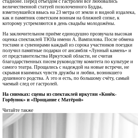
стадионе. Перед отъездом с гастролей все любовались
величественной статуей позолоченного Будды,
взметнувшейся ввысь на 23 метра от земли и видной издалека,
как и памятник советским воинам на ближней сопке, к
которому устремляются в день свадьбы молодожёны.
На заключительном приёме единодушно прозвучала высокая
оценка спектаклей ТЮЗа имени А. Вампилова. После обмена
тостами и сувенирами каждый из сорока участников поездки
получил памятные подарки от ансамбля «Лунный камень» и
от представительства Иркутской области, не считая
благодарственных писем руководству комитета по культуре и
самого театра. Прощались с надеждой на новые встречи, не
скрывая взаимных чувств дружбы и любви, возникшего
душевного родства. А это и есть, по большому счёту, самый
чаемый след от гастролей.
На снимках: сцены из спектаклей иркутян «Конёк-
Горбунок» и «Прощание с Матёрой»
Читайте также