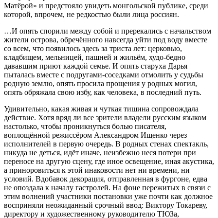
Матёрой» и предстояло увидеть монгольской публике, среди
которой, впрочем, не редкостью были лица россиян.
…И опять спорили между собой и пререкались с начальством
жители острова, обречённого навсегда уйти под воду вместе
со всем, что появилось здесь за триста лет: церковью,
кладбищем, мельницей, пашней и жильём, худо-бедно
дававшим приют каждой семье. И опять старуха Дарья
пыталась вместе с подругами-соседками отмолить у судьбы
родную землю, опять просила прощения у родных могил,
опять обряжала свою избу, как человека, в последний путь.
Удивительно, какая живая и чуткая тишина сопровождала
действие. Хотя вряд ли все зрители владели русским языком
настолько, чтобы проникнуться болью писателя,
воплощённой режиссёром Александром Ищенко через
исполнителей в первую очередь. В родных стенах спектакль,
никуда не деться, идёт иначе, неизбежно неся потери при
переносе на другую сцену, где иное освещение, иная акустика,
а приноровиться к этой инаковости нет ни времени, ни
условий. Вдобавок декорация, отправленная в фургоне, едва
не опоздала к началу гастролей. На фоне пережитых в связи с
этим волнений участники постановки уже почти как должное
восприняли неожиданный срочный ввод: Виктору Токареву,
директору и художественному руководителю ТЮЗа,