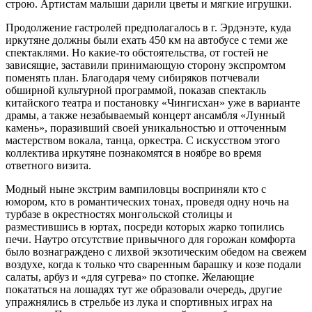
строю. Артистам малыши дарили цветы и мягкие игрушки.
Продолжение гастролей предполагалось в г. Эрдэнэте, куда
иркутяне должны были ехать 450 км на автобусе с теми же
спектаклями. Но какие-то обстоятельства, от гостей не
зависящие, заставили принимающую сторону экспромтом
поменять план. Благодаря чему сибиряков потчевали
обширной культурной программой, показав спектакль
китайского театра и постановку «Чингисхан» уже в варианте
драмы, а также незабываемый концерт ансамбля «Лунный
камень», поразивший своей уникальностью и отточенным
мастерством вокала, танца, оркестра. С искусством этого
коллектива иркутяне познакомятся в ноябре во время
ответного визита.
Модный ныне экстрим вампиловцы восприняли кто с
юмором, кто в романтических тонах, проведя одну ночь на
турбазе в окрестностях монгольской столицы и
разместившись в юртах, посреди которых жарко топились
печи. Наутро отсутствие привычного для горожан комфорта
было вознаграждено с лихвой экзотическим обедом на свежем
воздухе, когда к только что сваренным барашку и козе подали
салаты, арбуз и «для сугрева» по стопке. Желающие
покататься на лошадях тут же образовали очередь, другие
упражнялись в стрельбе из лука и спортивных играх на