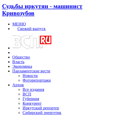
Судьбы иркутян - машинист
Кривозубов
МЕНЮ
Свежий выпуск
Общество
Власть
Экономика
Парламентские вести
Новости
Фоторепортажи
Архив
Все издания
ВСП
Губерния
Конкурент
Иркутский репортер
Сибирский энергетик