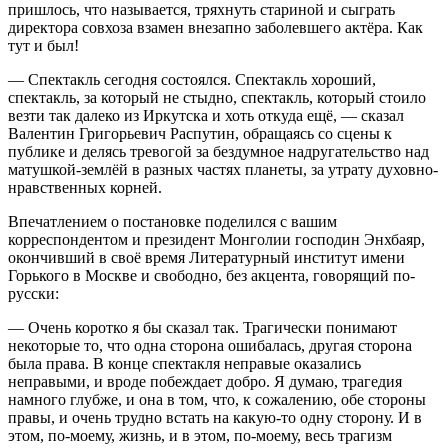
пришлось, что называется, тряхнуть стариной и сыграть
директора совхоза взамен внезапно заболевшего актёра. Как
тут и был!
— Спектакль сегодня состоялся. Спектакль хороший,
спектакль, за который не стыдно, спектакль, который стоило
везти так далеко из Иркутска и хоть откуда ещё, — сказал
Валентин Григорьевич Распутин, обращаясь со сцены к
публике и делясь тревогой за бездумное надругательство над
матушкой-землёй в разных частях планеты, за утрату духовно-
нравственных корней.
Впечатлением о постановке поделился с вашим
корреспондентом и президент Монголии господин Энхбаяр,
окончивший в своё время Литературный институт имени
Горького в Москве и свободно, без акцента, говорящий по-
русски:
— Очень коротко я бы сказал так. Трагически понимают
некоторые то, что одна сторона ошибалась, другая сторона
была права. В конце спектакля неправые оказались
неправыми, и вроде побеждает добро. Я думаю, трагедия
намного глубже, и она в том, что, к сожалению, обе стороны
правы, и очень трудно встать на какую-то одну сторону. И в
этом, по-моему, жизнь, и в этом, по-моему, весь трагизм