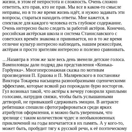
жизни, в этом её непростота и сложность. Очень сложно
ответить, кто прав, кто не прав. Мы все в каком-то смысле
неправы, но в то же время жизнь идёт, и нужно задавать эти
вопросы, стараться находить ответы. Мне кажется, в
спектакле для каждого человека есть глубокое содержание.
Очень интересно было следить за работой актёров. Конечно,
российская актёрская школа и система Станиславского с
советских времён знакома и прививается, но в то же время
отличие культур интересно наблюдать, нашим режиссёрам,
актёрам и просто зрителям интересно и полезно сравнивать.
…Назавтра в этом же зале весь день звенели детские голоса.
Вампиловцы дали подряд два представления «Конька-
Горбунка». Многоперсонажная сказка по мотивам
произведения П. Ершова и П. Маляревского в постановке
Виктора Токарева насыщена разнообразными сценическими
эффектами, которые всякий раз порождали бурю восторгов.
Гул возникал такой, что актёры к вечеру говорили хриплыми
голосами, натрудив связки, чтобы быть услышанными
детворой, не привыкшей сдерживать эмоции. В антракте
ребятишки спешили сфотографироваться среди ярких
атрибутов оформления, и можно быть уверенным, что
зрелище с таким количеством чудес и необыкновенных
приключений на годы впечатается в их память. А у кого-то,
может быть, пробудит тягу к русской речи, к её поэтическому