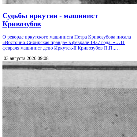
Судьбы иркутян - машинист
Кривозубов
О рекорде иркутского машиниста Петра Кривозубова писала
«Восточно-Сибирская правда» в феврале 1937 года: «…11
февраля машинист депо Иркутск-II Кривозубов П.П.,…
03 августа 2026
09:08