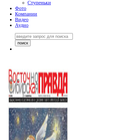
Ступеньки
Фото
Компании
Видео
Аудио
Восточно-Сибирская
правда №27243
06 ноября