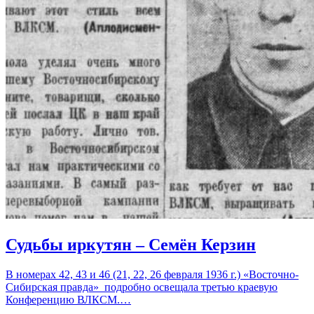
Судьбы иркутян – Семён Керзин
В номерах 42, 43 и 46 (21, 22, 26 февраля 1936 г.) «Восточно-
Сибирская правда» подробно освещала третью краевую
Конференцию ВЛКСМ.…