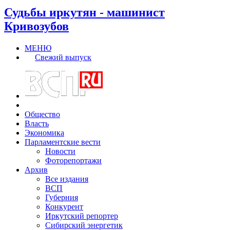
Судьбы иркутян - машинист
Кривозубов
МЕНЮ
Свежий выпуск
Общество
Власть
Экономика
Парламентские вести
Новости
Фоторепортажи
Архив
Все издания
ВСП
Губерния
Конкурент
Иркутский репортер
Сибирский энергетик