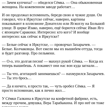
— Зачем купчиха? — обиделся Сёмка. — Она обыкновенная
женщина. На кожевенном заводе работает…
И он продолжал вспоминать, бередя свою и чужие души. Он
говорил, что в Иркутске сейчас, наверно, картины
показывают в иллюзионе Донателло или Ягжоглу на Большой
улице. В цирке Изако, наверно, ещё борются сейчас Иван Яго
с японцем Саракики. Интересно: кто кого? И вообще
интересно: как сейчас в Иркутске?
— Белые сейчас в Иркутске, — проворчал Захарычев. —
Белые. Колчаковцы. Вот ежели мы их вышибем оттуда, тогда
и будет разговор. Про пельмени.
— О-о, это долгая песня! — махнул рукой Сёмка. — Когда их
теперь вышибешь. А покамест они нас вон куда загнали…
— Ты что, агитацией занимаешься? — нахмурился Захарычев.
— Ты это брось…
— Да я ничего, я просто так, — чуть оробел Сёмка. — Я
просто вспоминаю, как я лично жил…
У Сёмки Галкина в Иркутске на конфетной фабрике, есть,
между прочим, девушка, Вера Тарабыкина. И про неё он тоже