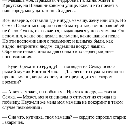
— Мамаша моя, Прасковья Федоровна Галкина, живет в
Иркутске, на Шалашниковской улице. Ежели кто поедет в
наш город, могу дать точный адрес…
Все, наверно, оставили где-нибудь мамашу, жену или отца. Но
Сёмка Галкин заговорил о своей матери так, точно равной ей
не было. Очень, оказывается, выдающаяся у него мамаша. Он
вспомнил, какие она делала пельмени, какие шаньги пекла.
Но эти воспоминания о пельменях и шаньгах были, как
видно, неприятны людям, сидевшим вокруг лампы.
Обременительны иногда для солдатских сердец мирные
воспоминания.
— Будет брехать-то ерунду! — поглядел на Сёмку искоса
рыжий мужик Енотов Яков. — Для чего это нужны глупости
про пельмени, когда их нету и не предвидится в скором
времени?
— А вот я, может, на побывку в Иркутск поеду, — сказал
Сёмка. — Может, меня специально отпустят из отряда на
побывку. Неужели же меня моя мамаша не покормит в таком
случае пельменями?
— Она что, купчиха, твоя мамаша? — сердито спросил старик
Захарычев.