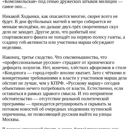
«Комсомольская» под сенью дружеских штыков милиции —
самое оно…
Никакой Ходынки, как опасаются многие, скорее всего не
будет. В дни футбольных матчей в метро собирается не
меньше молодёжи, но дальше двух-трёх свороченных скул
дело не заходит. Другое дело, что разбитый нос
спартаковского фаната не попадёт на первую полосу газеты, а
ссадину гей-активиста или участника марша обсуждают
неделями.
Наконец, третье сходство. Что сексменьшинства, что
«профессиональные русские» страдают от хронического
дефицита лозунгов. Нет, конечно, хлёстких афоризмов в стиле
«Кондопога — город-герой» вполне хватает. Зато с чёткими и
конкретными требованиями к власти у участников марша дела
обстоят не лучше, чем у КПРФ. «Русскому маршу» сегодня
объективно нечего потребовать от власти. Естественно, если
оставаться в рамках здравого смысла. И это неприятное
обстоятельство — отсутствие реальной политической
программы — приходится ретушировать и скрывать за
потоком новостей об очередных злодеяниях путинской
опричнины, не позволяющей русским выйти на улицы
Москвы.