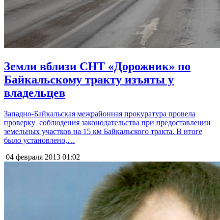
Земли вблизи СНТ «Дорожник» по
Байкальскому тракту изъяты у
владельцев
Западно-Байкальская межрайонная прокуратура провела
проверку соблюдения законодательства при предоставлении
земельных участков на 15 км Байкальского тракта. В итоге
было установлено,…
04 февраля 2013
01:02