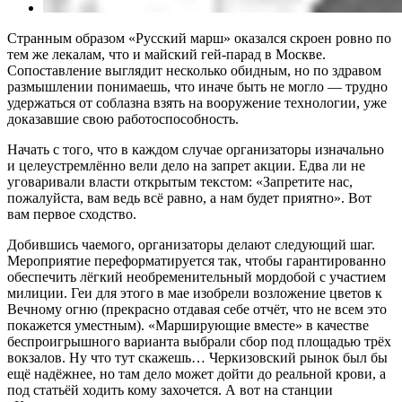
Странным образом «Русский марш» оказался скроен ровно по
тем же лекалам, что и майский гей-парад в Москве.
Сопоставление выглядит несколько обидным, но по здравом
размышлении понимаешь, что иначе быть не могло — трудно
удержаться от соблазна взять на вооружение технологии, уже
доказавшие свою работоспособность.
Начать с того, что в каждом случае организаторы изначально
и целеустремлённо вели дело на запрет акции. Едва ли не
уговаривали власти открытым текстом: «Запретите нас,
пожалуйста, вам ведь всё равно, а нам будет приятно». Вот
вам первое сходство.
Добившись чаемого, организаторы делают следующий шаг.
Мероприятие переформатируется так, чтобы гарантированно
обеспечить лёгкий необременительный мордобой с участием
милиции. Геи для этого в мае изобрели возложение цветов к
Вечному огню (прекрасно отдавая себе отчёт, что не всем это
покажется уместным). «Марширующие вместе» в качестве
беспроигрышного варианта выбрали сбор под площадью трёх
вокзалов. Ну что тут скажешь… Черкизовский рынок был бы
ещё надёжнее, но там дело может дойти до реальной крови, а
под статьёй ходить кому захочется. А вот на станции