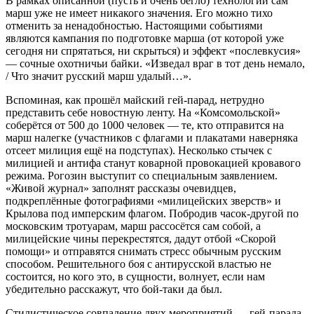
В рамках описанной (пусть и очень бегло) технологии сам
марш уже не имеет никакого значения. Его можно тихо
отменить за ненадобностью. Настоящими событиями
являются кампания по подготовке марша (от которой уже
сегодня ни спрятаться, ни скрыться) и эффект «послевкусия»
— сочные охотничьи байки. «Изведал враг в тот день немало,
/ Что значит русский марш удалый…».
Вспоминая, как прошёл майский гей-парад, нетрудно
представить себе новостную ленту. На «Комсомольской»
соберётся от 500 до 1000 человек — те, кто отправится на
марш налегке (участников с флагами и плакатами наверняка
отсеет милиция ещё на подступах). Несколько стычек с
милицией и антифа станут коварной провокацией кровавого
режима. Рогозин выступит со специальным заявлением.
«Живой журнал» заполнят рассказы очевидцев,
подкреплённые фотографиями «милицейских зверств» и
Крылова под имперским флагом. Побродив часок-другой по
московским тротуарам, марш рассосётся сам собой, а
милицейские чины перекрестятся, дадут отбой «Скорой
помощи» и отправятся снимать стресс обычным русским
способом. Решительного боя с антирусской властью не
состоится, но кого это, в сущности, волнует, если нам
убедительно расскажут, что бой-таки да был.
Стилистическое совпадение двух мероприятий — гей-парада