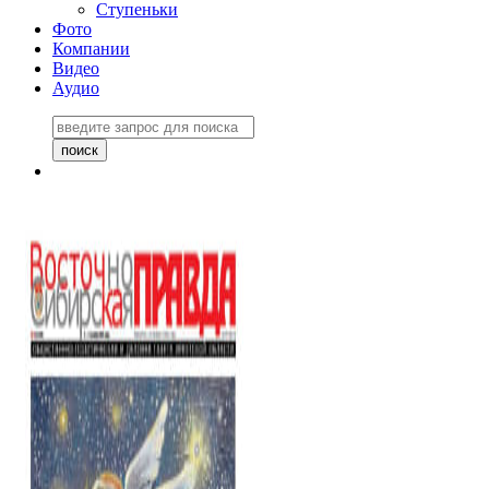
Ступеньки
Фото
Компании
Видео
Аудио
Восточно-Сибирская
правда №27243
06 ноября