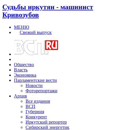
Судьбы иркутян - машинист
Кривозубов
МЕНЮ
Свежий выпуск
Общество
Власть
Экономика
Парламентские вести
Новости
Фоторепортажи
Архив
Все издания
ВСП
Губерния
Конкурент
Иркутский репортер
Сибирский энергетик