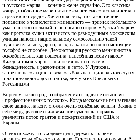
и русского марша — конечно же не случайно. Это классика
жанра, шаблонное мероприятие «угнетаемого меньшинства в
агрессивной среде». Хочется верить, что такое точное
попадание в технологию меньшинств — признак небольшого
ума, а не сознательный план организаторов. «Русский марш»
как прогулка кучки активистов по равнодушным московским
улицам наносит национальному самосознанию такой
чувствительный удар под дых, на какой ни один настоящий
русофоб не способен. Демонстрация русского меньшинства
оскорбительна, как пощечина, нанесённая всему народу.
Каждый такой марш — широкий шаг на пути в
безнадёжность, в разложение, в гетто. У Лужкова,
запретившего акцию, оказалось больше национального чутья
и национального достоинства, чем у всех Крыловых с
Рогозиными.
Впрочем, такого рода соображения сегодня не остановят
«профессиональных русских». Когда московские геи затевали
свою акцию, на кону стояли очень серьёзные деньги. Заявив о
себе миру, русское гей-движение сумело на порядок
увеличить поток грантов и пожертвований из США и
Европы.
Очень похоже, что сходные цели держат в голове и
организаторы «Русского марша». Естественно, что речь идёт