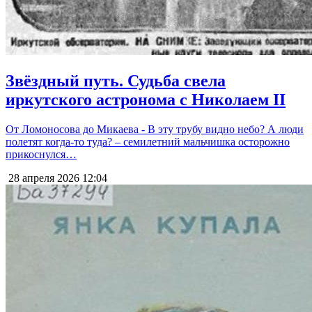
Звёздный путь. Судьба свела
иркутского астронома с Николаем II
От Ломоносова до Микаева - В эту трубу видно небо? А люди
полетят когда-то туда? – семилетний мальчишка осторожно
прикоснулся…
28 апреля 2026
12:04