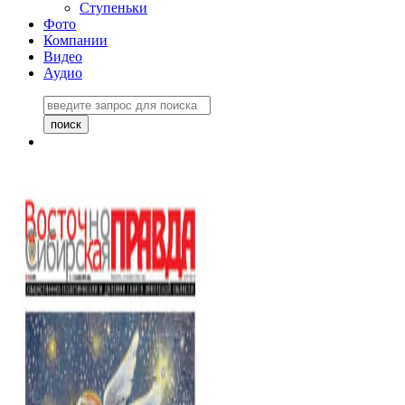
Ступеньки
Фото
Компании
Видео
Аудио
Восточно-Сибирская
правда №27243
06 ноября