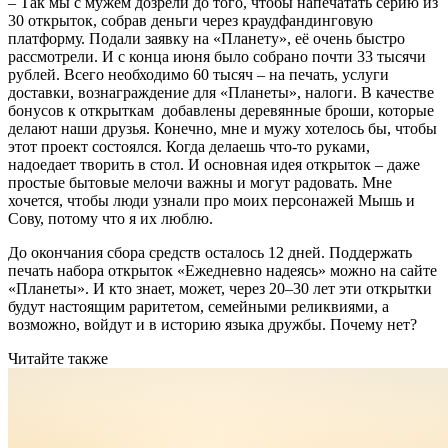
– Так мы с мужем дозрели до того, чтобы напечатать серию из
30 открыток, собрав деньги через краудфандинговую
платформу. Подали заявку на «Планету», её очень быстро
рассмотрели. И с конца июня было собрано почти 33 тысячи
рублей. Всего необходимо 60 тысяч – на печать, услуги
доставки, вознаграждение для «Планеты», налоги. В качестве
бонусов к открыткам добавлены деревянные броши, которые
делают наши друзья. Конечно, мне и мужу хотелось бы, чтобы
этот проект состоялся. Когда делаешь что-то руками,
надоедает творить в стол. И основная идея открыток – даже
простые бытовые мелочи важны и могут радовать. Мне
хочется, чтобы люди узнали про моих персонажей Мышь и
Сову, потому что я их люблю.
До окончания сбора средств осталось 12 дней. Поддержать
печать набора открыток «Ежедневно надеясь» можно на сайте
«Планеты». И кто знает, может, через 20–30 лет эти открытки
будут настоящим раритетом, семейными реликвиями, а
возможно, войдут и в историю языка дружбы. Почему нет?
Читайте также