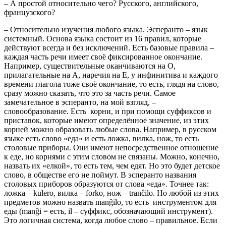
– А простой относительно чего? Русского, английского,
французского?
– Относительно изучения любого языка. Эсперанто – язык
системный. Основа языка состоит из 16 правил, которые
действуют всегда и без исключений. Есть базовые правила –
каждая часть речи имеет своё фиксированное окончание.
Например, существительные оканчиваются на О,
прилагательные на А, наречия на Е, у инфинитива и каждого
времени глагола тоже своё окончание, то есть, глядя на слово,
сразу можно сказать, что это за часть речи. Самое
замечательное в эсперанто, на мой взгляд, –
словообразование. Есть корни, и при помощи суффиксов и
приставок, которые имеют определённое значение, из этих
корней можно образовать любые слова. Например, в русском
языке есть слово «еда» и есть ложка, вилка, нож, то есть
столовые приборы. Они имеют непосредственное отношение
к еде, но корнями с этим словом не связаны. Можно, конечно,
назвать их «елкой», то есть тем, чем едят. Но это будет детское
слово, в обществе его не поймут. В эсперанто названия
столовых приборов образуются от слова «еда». Точнее так:
ложка – kulero, вилка – forko, нож – tranĉilo. Но любой из этих
предметов можно назвать manĝilo, то есть инструментом для
еды (manĝi = есть, il – суффикс, обозначающий инструмент).
Это логичная система, когда любое слово – правильное. Если