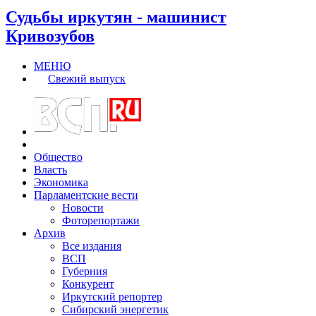
Судьбы иркутян - машинист
Кривозубов
МЕНЮ
Свежий выпуск
Общество
Власть
Экономика
Парламентские вести
Новости
Фоторепортажи
Архив
Все издания
ВСП
Губерния
Конкурент
Иркутский репортер
Сибирский энергетик