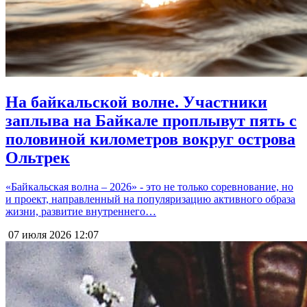
На байкальской волне. Участники
заплыва на Байкале проплывут пять с
половиной километров вокруг острова
Ольтрек
«Байкальская волна – 2026» - это не только соревнование, но
и проект, направленный на популяризацию активного образа
жизни, развитие внутреннего…
07 июля 2026
12:07