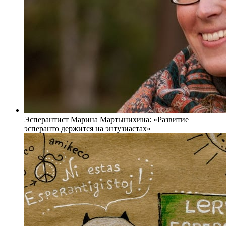
Эсперантист Марина Мартынихина: «Развитие
эсперанто держится на энтузиастах»