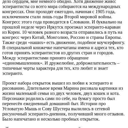
дело сердцем, мне немного обидно. Хотя движение живо:
эсперантисты со всего мира собираются на международных
конгрессах. Они проходят ежегодно, начиная с 1905 года,
исключением стали лишь годы Второй мировой войны.
Конгресс этого года проводится в Словакии. И буквально на
прошлой неделе через Иркутск проезжал эсперанто-караван
из Кореи. 10 человек разного возраста отправились в путь на
конгресс через Китай, Монголию, Россию и страны Европы.
Также среди «наших» есть движение, подобное коучсерфингу.
В специальной книжечке напечатаны имена и адреса тех, кто
готов принять эсперантистов из других стран и городов.
Между эсперантистами принято обращение
«единомышленник». И дружелюбие, доброжелательность –
типичные черты характера для тех, кто любит и знает
эсперанто.
Проект набора открыток вышел из любви к эсперанто и
рисованию. Длительное время Марина рисовала картинки из
жизни маленькой семьи из двух человек, двух кошек и кота.
Персонажи родились сами по себе, на бумагу просто был
перенесён ежедневный домашний быт. Истории про
Угловатую Мышь и Сову Шустера вылились в сетевой
рисуночный эсперанто-дневник, получивший много отзывов.
Было напечатано и несколько пробных открыток.