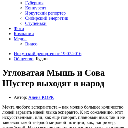
Губерния
Конкурент
Иркутский репортер
Сибирский энергетик
Ступеньки
Фото
Компании
Медиа
Видео
Иркутский репортер от 19.07.2016
Общество
, Будни
Угловатая Мышь и Сова
Шустер выходят в народ
Автор:
Алёна КОРК
Мечта любого эсперантиста – как можно большее количество
людей заразить идеей языка эсперанто. К их сожалению, этот
искусственный, или, как ещё говорят, плановый язык так и не
завоевал такой твёрдой мировой позиции, как, например,
английский. И на сегодня нет точных данных, сколько в мире