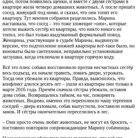
один, потом появились щенки, и вместе с двумя сёстрами в
квартире жили четверо домашних животных. А после пришёл
сосед, живущий под ними, и сказал, что они топят его
квартиру. Тут мнения собрания разделились. Марина
настаивала, что сосед – это тоже зловещие «они», которые
хотели выжить сестёр из квартиры, что никто никого не
топил, это был только выдуманный формальный повод.
Женщины, участвующие в судьбе Марины, вы­двинули
версию, что подтопление нижней квартиры всё-таки было, но
виноваты были сантехники, неправильно установившие
заглушки, когда отключали в квартире горячую воду.
Всё это плюс собаки восстановило против несчастных сестёр
весь подъезд, их начали травить, ломать двери, угрожать.
Тогда они убежали из квартиры. Правда, выяснилось, что
конфликт длился десять лет – ушли из квартиры они только в
марте 2016 года. Причём сначала сёстры убежали, оставив
дома собак. Возвращались тайком, на час, покормить
животных. Видимо, именно это переполнило чашу терпения
соседей – дверь взломали, собак выпустили, поставили новый
замок. И сёстры окончательно переселились в лес.
– Они просто очень любят животных, не могут их бросить, –
постоянно повторяли сопровождающие Марину собачницы.