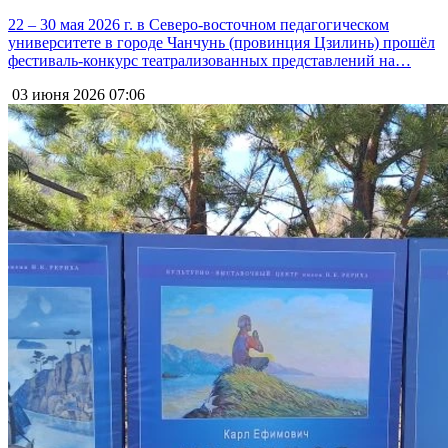
22 – 30 мая 2026 г. в Северо-восточном педагогическом
университете в городе Чанчунь (провинция Цзилинь) прошёл
фестиваль-конкурс театрализованных представлений на…
03 июня 2026
07:06