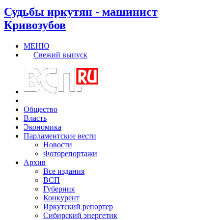
Судьбы иркутян - машинист
Кривозубов
МЕНЮ
Свежий выпуск
Общество
Власть
Экономика
Парламентские вести
Новости
Фоторепортажи
Архив
Все издания
ВСП
Губерния
Конкурент
Иркутский репортер
Сибирский энергетик