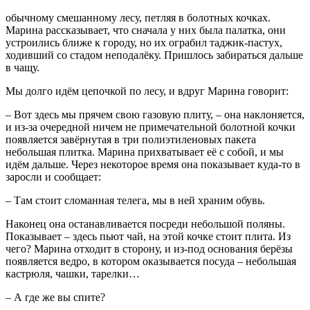
обычному смешанному лесу, петляя в болотных кочках.
Марина рассказывает, что сначала у них была палатка, они
устроились ближе к городу, но их ограбил таджик-пастух,
ходивший со стадом неподалёку. Пришлось забираться дальше
в чащу.
Мы долго идём цепочкой по лесу, и вдруг Марина говорит:
– Вот здесь мы прячем свою газовую плиту, – она наклоняется,
и из-за очередной ничем не примечательной болотной кочки
появляется завёрнутая в три полиэтиленовых пакета
небольшая плитка. Марина прихватывает её с собой, и мы
идём дальше. Через некоторое время она показывает куда-то в
заросли и сообщает:
– Там стоит сломанная телега, мы в ней храним обувь.
Наконец она останавливается посреди небольшой поляны.
Показывает – здесь пьют чай, на этой кочке стоит плита. Из
чего? Марина отходит в сторону, и из-под основания берёзы
появляется ведро, в котором оказывается посуда – небольшая
кастрюля, чашки, тарелки…
– А где же вы спите?