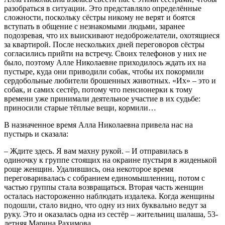
разобраться в ситуации. Это представляло определённые
сложности, поскольку сёстры никому не верят и боятся
вступать в общение с незнакомыми людьми, заранее
подозревая, что их выискивают недоброжелатели, охотящиеся
за квартирой. После нескольких дней переговоров сёстры
согласились прийти на встречу. Своих телефонов у них не
было, поэтому Алле Николаевне приходилось ждать их на
пустыре, куда они приводили собак, чтобы их покормили
сердобольные любители брошенных животных. «Их» – это и
собак, и самих сестёр, потому что пенсионерки к тому
времени уже принимали деятельное участие в их судьбе:
приносили старые тёплые вещи, кормили…
В назначенное время Алла Николаевна привела нас на
пустырь и сказала:
– Ждите здесь. Я вам махну рукой. – И отправилась в
одиночку к группе стоящих на окраине пустыря в жиденькой
роще женщин. Удалившись, она некоторое время
переговаривалась с собранием единомышленниц, потом с
частью группы стала возвращаться. Вторая часть женщин
осталась настороженно наблюдать издалека. Когда женщины
подошли, стало видно, что одну из них буквально ведут за
руку. Это и оказалась одна из сестёр – жительниц шалаша, 53-
летняя Марина Рахимова…