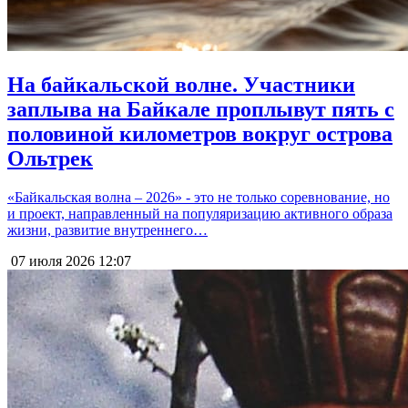
На байкальской волне. Участники
заплыва на Байкале проплывут пять с
половиной километров вокруг острова
Ольтрек
«Байкальская волна – 2026» - это не только соревнование, но
и проект, направленный на популяризацию активного образа
жизни, развитие внутреннего…
07 июля 2026
12:07