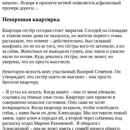
начали». Вскоре в просвете ветвей появляется асфальтовый
прочерк дороги…
Нехорошая квартирка
Квартира сестёр сегодня стоит закрытая. Соседей на площадке
и этажом ниже дома не оказалось, но жители первого этажа
рассказали, что помнят – действительно, был сильный
конфликт, но не из-за того, что сёстры кого-то затопили, а из-
за собак. Животных не выводили гулять, они лаяли и ужасно
выли по ночам. Куда девались сёстры, они не знают, но
уверены, что их просто выселили.
Некоторую ясность внёс участковый Валерий Семёнов. Он
утверждает, что сестёр никто не выгонял – они просто
бросили квартиру.
– Я устал их искать. Когда нашёл – они от меня убежали,
ссылаясь на тёмные злые силы. Квартиру они привели в
совершенно нежилое состояние. Они сами не хотят
возвращаться. Когда квартиру вскрыли, чтобы освободить
собак, с нами была их дочь Александра. Мы поставили новый
замок, один ключ я передал ей, а второй через собачниц под
расписку отдал Марине Рахимовой. Я общался с
Александрой – она не хочет иметь с семьёй ничего общего.