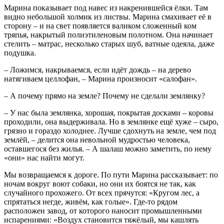
Марина показывает под навес из накренившейся ёлки. Там
видно небольшой холмик из листвы. Марина смахивает её в
сторону – и на свет появляется валиком сложенный ком
тряпья, накрытый полиэтиленовым полотном. Она начинает
стелить – матрас, несколько старых шуб, ватные одеяла, даже
подушка.
– Ложимся, накрываемся, если идёт дождь – на дерево
натягиваем целлофан, – Марина произносит «салофан».
– А почему прямо на земле? Почему не сделали землянку?
– У нас была землянка, хорошая, покрытая досками – коровы
проходили, она выдерживала. Но в землянке ещё хуже – сыро,
грязно и гораздо холоднее. Лучше сдохнуть на земле, чем под
землёй, – делится она невольной мудростью человека,
оставшегося без жилья. – А шалаш можно заметить, по нему
«они» нас найти могут.
Мы возвращаемся к дороге. По пути Марина рассказывает: по
ночам вокруг воют собаки, но они их боятся не так, как
случайного прохожего. От всех прячутся: «Кругом лес, а
спрятаться негде, живём, как голые». Где-то рядом
расположен завод, от которого наносит промышленными
испарениями: «Воздух становится тяжёлый, мы кашлять