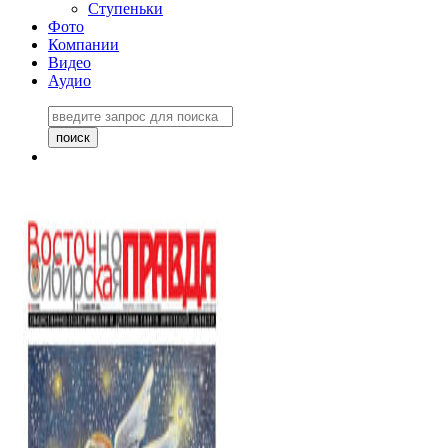
Ступеньки
Фото
Компании
Видео
Аудио
Восточно-Сибирская
правда №27243
06 ноября