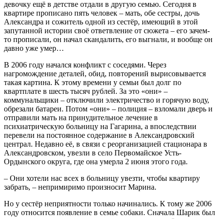
девочку ещё в детстве отдали в другую семью. Сегодня в
квартире прописано пять человек – мать, обе сестры, дочь
Александра и сожитель одной из сестёр, имеющий в этой
запутанной истории своё ответвление от сюжета – его зачем-
то прописали, он начал скандалить, его выгнали, и вообще он
давно уже умер…
В 2006 году начался конфликт с соседями. Через
нагромождение деталей, обид, повторений вырисовывается
такая картина. К этому времени у семьи был долг по
квартплате в шесть тысяч рублей. За это «они» –
коммунальщики – отключили электричество и горячую воду,
обрезали батареи. Потом «они» – полиция – взломали дверь и
отправили мать на принудительное лечение в
психиатрическую больницу на Гагарина, а впоследствии
перевели на постоянное содержание в Александровский
централ. Недавно её, в связи с реорганизацией стационара в
Александровском, увезли в село Первомайское Усть-
Ордынского округа, где она умерла 2 июня этого года.
– Они хотели нас всех в больницу увезти, чтобы квартиру
забрать, – непримиримо произносит Марина.
Но у сестёр неприятности только начинались. К тому же 2006
году относится появление в семье собаки. Сначала Шарик был