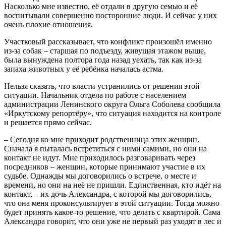
Насколько мне известно, её отдали в другую семью и её
воспитывали совершенно посторонние люди. И сейчас у них
очень плохие отношения.
Участковый рассказывает, что конфликт произошёл именно
из-за собак – старшая по подъезду, живущая этажом выше,
была вынуждена полтора года назад уехать, так как из-за
запаха животных у её ребёнка началась астма.
Нельзя сказать, что власти устранились от решения этой
ситуации. Начальник отдела по работе с населением
администрации Ленинского округа Ольга Соболева сообщила
«Иркутскому репортёру», что ситуация находится на контроле
и решается прямо сейчас.
– Сегодня ко мне приходит родственница этих женщин.
Сначала я пыталась встретиться с ними самими, но они на
контакт не идут. Мне приходилось разговаривать через
посредников – женщин, которые принимают участие в их
судьбе. Однажды мы договорились о встрече, о месте и
времени, но они на неё не пришли. Единственная, кто идёт на
контакт, – их дочь Александра, с которой мы договорились,
что она меня проконсультирует в этой ситуации. Тогда можно
будет принять какое-то решение, что делать с квартирой. Сама
Александра говорит, что они уже не первый раз уходят в лес и