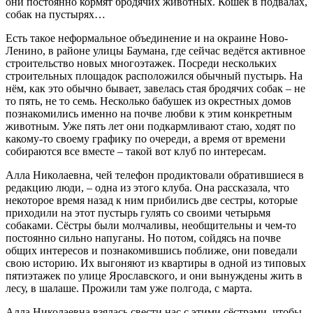
они постоянно кормят бродячих животных. Кошек в подвалах,
собак на пустырях…
Есть такое неформальное объединение и на окраине Ново-
Ленино, в районе улицы Баумана, где сейчас ведётся активное
строительство новых многоэтажек. Посреди нескольких
строительных площадок расположился обычный пустырь. На
нём, как это обычно бывает, завелась стая бродячих собак – не
то пять, не то семь. Несколько бабушек из окрестных домов
познакомились именно на почве любви к этим конкретным
животным. Уже пять лет они подкармливают стаю, ходят по
какому-то своему графику по очереди, а время от времени
собираются все вместе – такой вот клуб по интересам.
Алла Николаевна, чей телефон продиктовали обратившиеся в
редакцию люди, – одна из этого клуба. Она рассказала, что
некоторое время назад к ним прибились две сестры, которые
приходили на этот пустырь гулять со своими четырьмя
собаками. Сёстры были молчаливы, необщительны и чем-то
по­стоянно сильно напуганы. Но потом, сойдясь на почве
общих интересов и познакомившись поближе, они поведали
свою историю. Их выгоняют из квартиры в одной из типовых
пятиэтажек по улице Ярославского, и они вынуждены жить в
лесу, в шалаше. Прожили там уже полгода, с марта.
Алла Николаевна взялась свести нас с этими сёстрами, чтобы