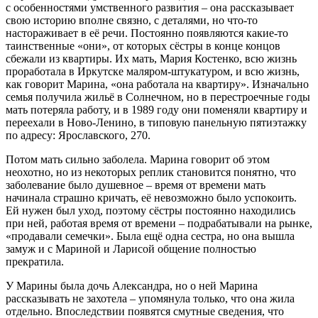
с особенностями умственного развития – она рассказывает
свою историю вполне связно, с деталями, но что-то
настораживает в её речи. Постоянно появляются какие-то
таинственные «они», от которых сёстры в конце концов
сбежали из квартиры. Их мать, Мария Костенко, всю жизнь
проработала в Иркутске маляром-штукатуром, и всю жизнь,
как говорит Марина, «она работала на квартиру». Изначально
семья получила жильё в Солнечном, но в перестроечные годы
мать потеряла работу, и в 1989 году они поменяли квартиру и
переехали в Ново-Ленино, в типовую панельную пятиэтажку
по адресу: Ярославского, 270.
Потом мать сильно заболела. Марина говорит об этом
неохотно, но из некоторых реплик становится понятно, что
заболевание было душевное – время от времени мать
начинала страшно кричать, её невозможно было успокоить.
Ей нужен был уход, поэтому сёстры постоянно находились
при ней, работая время от времени – подрабатывали на рынке,
«продавали семечки». Была ещё одна сестра, но она вышла
замуж и с Мариной и Ларисой общение полностью
прекратила.
У Марины была дочь Александра, но о ней Марина
рассказывать не захотела – упомянула только, что она жила
отдельно. Впоследствии появятся смутные сведения, что