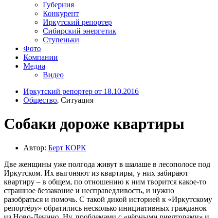
Губерния
Конкурент
Иркутский репортер
Сибирский энергетик
Ступеньки
Фото
Компании
Медиа
Видео
Иркутский репортер от 18.10.2016
Общество
, Ситуация
Собаки дороже квартиры
Автор:
Берт КОРК
Две женщины уже полгода живут в шалаше в лесополосе под
Иркутском. Их выгоняют из квартиры, у них забирают
квартиру – в общем, по отношению к ним творится какое-то
страшное беззаконие и несправедливость, и нужно
разобраться и помочь. С такой дикой историей к «Иркутскому
репортёру» обратились несколько инициативных гражданок
из Ново-Ленино. Ну, проблемами с «чёрными риелторами» и