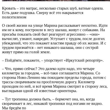
Кровать – это матрас, несколько старых шуб, ватные одеяла.
Есть даже подушка. Сверху всё это накрывается
полиэтиленом
О своей жизни на улице Марина рассказывает неохотно. Идти
им не к кому, построили в лесу шалаш, живут с собаками. На
просьбы показать свой быт реагирует агрессивно – «они»
вычислят, узнают, навредят. Уступает с трудом, после долгих
убеждений, что это покажет властям правду об их жизни. И с
трудом признаётся – нет никакого шалаша, они с сестрой
живут прямо на голой земле.
– Пойдёмте, покажете, – упорствует «Иркутский репортёр».
– Что, прямо сейчас? Это далеко идти надо, это четыре
километра за городом, – всё-таки соглашается Марина. Со
стороны Ново-Ленино мы покидаем пределы города, потом с
трассы сворачиваем на просёлочную дорогу. Километр
проходим по ней, и всё время Марина смотрит в сторону леса,
выглядывая одной ей известные ориентиры.
– Тут тропинка должна быть, – бормочет она, но, когда
сворачивает в лес, никакой тропинки под ногами не видно.
Мы бредём по