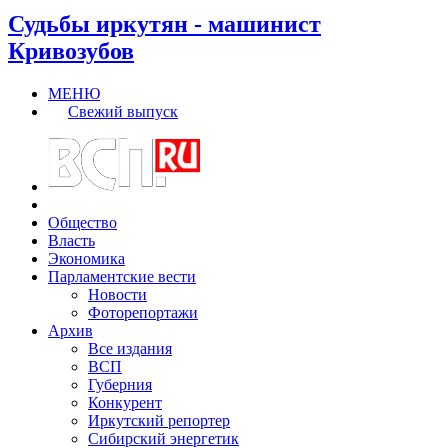
Судьбы иркутян - машинист
Кривозубов
МЕНЮ
Свежий выпуск
Общество
Власть
Экономика
Парламентские вести
Новости
Фоторепортажи
Архив
Все издания
ВСП
Губерния
Конкурент
Иркутский репортер
Сибирский энергетик