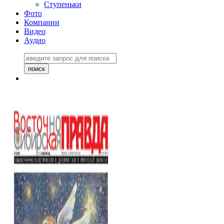
Ступеньки
Фото
Компании
Видео
Аудио
Восточно-Сибирская
правда №27243
06 ноября