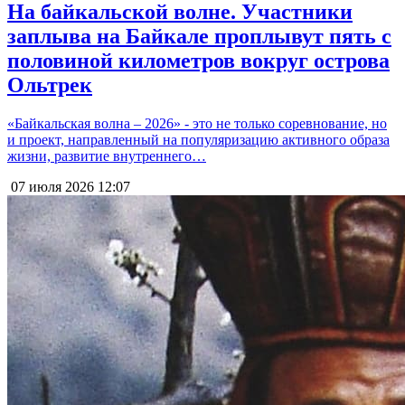
На байкальской волне. Участники
заплыва на Байкале проплывут пять с
половиной километров вокруг острова
Ольтрек
«Байкальская волна – 2026» - это не только соревнование, но
и проект, направленный на популяризацию активного образа
жизни, развитие внутреннего…
07 июля 2026
12:07