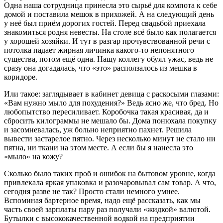
Одна наша сотрудница принесла это сырьё для компота к себе
домой и поставила мешок в прихожей. А на следующий день
у неё был приём дорогих гостей. Перед свадьбой приехала
знакомиться родня невесты. На столе всё было как полагается
у хорошей хозяйки. И тут в разгар прочувствованной речи с
потолка падает жирная личинка какого-то непонятного
существа, потом ещё одна. Нашу коллегу обуял ужас, ведь не
сразу она догадалась, что «это» расползалось из мешка в
коридоре.
Или такое: заглядывает в кабинет девица с раскосыми глазами:
«Вам нужно мыло для похудения?» Ведь ясно же, что бред. Но
любопытство пересиливает. Коробочка такая красивая, да и
сбросить килограммы не мешало бы. Дома понюхала покупку
и засомневалась, уж больно неприятно пахнет. Решила
вывести застарелое пятно. Через несколько минут не стало ни
пятна, ни ткани на этом месте. А если бы я нанесла это
«мыло» на кожу?
Сколько было таких проб и ошибок на бытовом уровне, когда
привлекала яркая упаковка и разочаровывал сам товар. А что,
сегодня разве не так? Просто стали немного умнее.
Вспоминая бартерное время, надо ещё рассказать, как мы
часть своей зарплаты пару раз получали «жидкой» валютой.
Бутылки с высококачественной водкой на предприятии