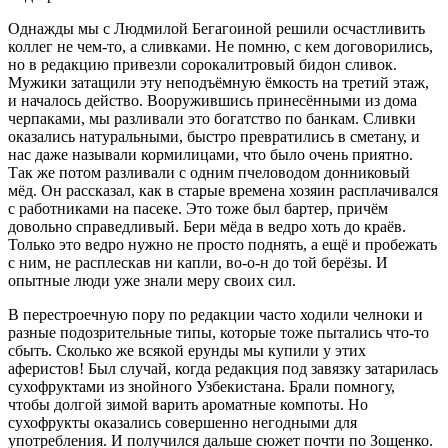
Однажды мы с Людмилой Бегагоиной решили осчастливить
коллег не чем-то, а сливками. Не помню, с кем договорились,
но в редакцию привезли сорокалитровый бидон сливок.
Мужики затащили эту неподъёмную ёмкость на третий этаж,
и началось действо. Вооружившись принесёнными из дома
черпаками, мы разливали это богатство по банкам. Сливки
оказались натуральными, быстро превратились в сметану, и
нас даже называли кормилицами, что было очень приятно.
Так же потом разливали с одним пчеловодом донниковый
мёд. Он рассказал, как в старые времена хозяин расплачивался
с работниками на пасеке. Это тоже был бартер, причём
довольно справедливый. Бери мёда в ведро хоть до краёв.
Только это ведро нужно не просто поднять, а ещё и пробежать
с ним, не расплескав ни капли, во-о-н до той берёзы. И
опытные люди уже знали меру своих сил.
В перестроечную пору по редакции часто ходили челноки и
разные подозрительные типы, которые тоже пытались что-то
сбыть. Сколько же всякой ерунды мы купили у этих
аферистов! Был случай, когда редакция под завязку затарилась
сухофруктами из знойного Узбекистана. Брали помногу,
чтобы долгой зимой варить ароматные компоты. Но
сухофрукты оказались совершенно негодными для
употребления. И получился дальше сюжет почти по Зощенко.