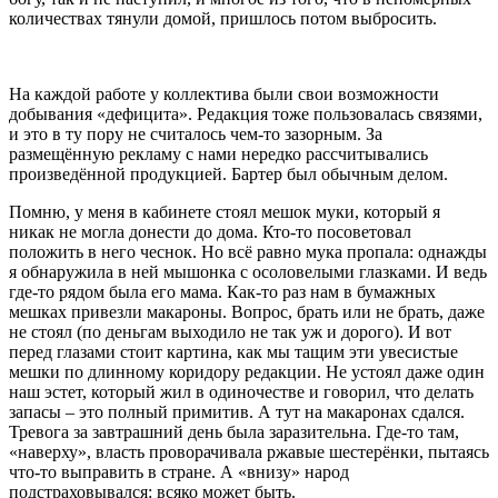
количествах тянули домой, пришлось потом выбросить.
На каждой работе у коллектива были свои возможности
добывания «дефицита». Редакция тоже пользовалась связями,
и это в ту пору не считалось чем-то зазорным. За
размещённую рекламу с нами нередко рассчитывались
произведённой продукцией. Бартер был обычным делом.
Помню, у меня в кабинете стоял мешок муки, который я
никак не могла донести до дома. Кто-то посоветовал
положить в него чеснок. Но всё равно мука пропала: однажды
я обнаружила в ней мышонка с осоловелыми глазками. И ведь
где-то рядом была его мама. Как-то раз нам в бумажных
мешках привезли макароны. Вопрос, брать или не брать, даже
не стоял (по деньгам выходило не так уж и дорого). И вот
перед глазами стоит картина, как мы тащим эти увесистые
мешки по длинному коридору редакции. Не устоял даже один
наш эстет, который жил в одиночестве и говорил, что делать
запасы – это полный примитив. А тут на макаронах сдался.
Тревога за завтрашний день была заразительна. Где-то там,
«наверху», власть проворачивала ржавые шестерёнки, пытаясь
что-то выправить в стране. А «внизу» народ
подстраховывался: всяко может быть.