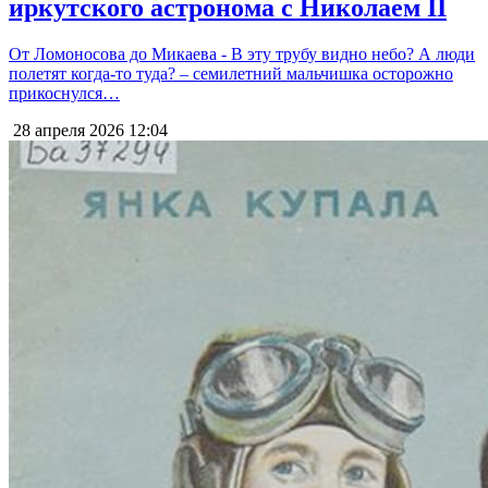
иркутского астронома с Николаем II
От Ломоносова до Микаева - В эту трубу видно небо? А люди
полетят когда-то туда? – семилетний мальчишка осторожно
прикоснулся…
28 апреля 2026
12:04