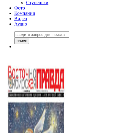
Ступеньки
Фото
Компании
Видео
Аудио
Восточно-Сибирская
правда №27243
06 ноября