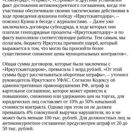
факт достижения антиконкурентного соглашения, когда эти
участники обеспечивали своими тактическими действиями в
ходе проведения аукциона победу «Иркутскавтодора», –
пояснил Кулиш в беседе с журналистами. – Далее уже
заключались договоры субподряда, в ходе которых они
платили генподрядные проценты «Иркутскавтодору» и по
факту выполняли соответствующие работы. Тем самым, мы
полагаем, бюджету Иркутска причинён ущерб, который
выражается в том, что могло бы произойти более
существенное снижение цены муниципальных контрактов».
Общая сумма договоров, которые были заключены с
«Иркутскавтодором», превысила 1 млрд рублей. «От этой
суммы будут рассчитываться оборотные штрафы», – уточнил
руководитель Иркутского УФАС. Согласно Кодексу об
административных правонарушениях РФ, штраф за
картельное соглашение, которое может привести к
повышению, снижению или удержанию цен на торгах, для
юридических лиц составляет от 10% до 50% начальной
стоимости контракта. Однако при этом он не должен
превышать 4% совокупной выручки нарушителя, но и не
может быть меньше 100 тыс. рублей. Для должностных лиц за
антиконкурентное соглашение предусмотрен штраф от 20 до
50 тыс. рублей.