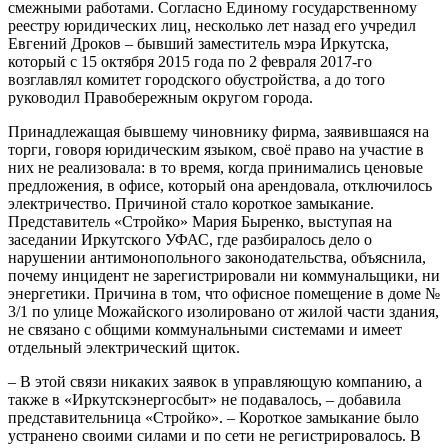
смежными работами. Согласно Единому государственному
реестру юридических лиц, несколько лет назад его учредил
Евгений Дроков – бывший заместитель мэра Иркутска,
который с 15 октября 2015 года по 2 февраля 2017-го
возглавлял комитет городского обустройства, а до того
руководил Правобережным округом города.
Принадлежащая бывшему чиновнику фирма, заявившаяся на
торги, говоря юридическим языком, своё право на участие в
них не реализовала: в то время, когда принимались ценовые
предложения, в офисе, который она арендовала, отключилось
электричество. Причиной стало короткое замыкание.
Представитель «Стройко» Мария Быренко, выступая на
заседании Иркутского УФАС, где разбиралось дело о
нарушении антимонопольного законодательства, объяснила,
почему инцидент не зарегистрировали ни коммунальщики, ни
энергетики. Причина в том, что офисное помещение в доме №
3/1 по улице Можайского изолировано от жилой части здания,
не связано с общими коммунальными системами и имеет
отдельный электрический щиток.
– В этой связи никаких заявок в управляющую компанию, а
также в «Иркутскэнергосбыт» не подавалось, – добавила
представительница «Стройко». – Короткое замыкание было
устранено своими силами и по сети не регистрировалось. В