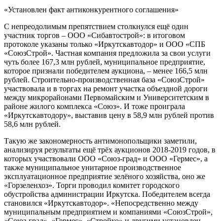
«Установлен факт антиконкурентного соглашения»
С непреодолимым препятствием столкнулся ещё один
участник торгов – ООО «Сибавтострой»: в итоговом
протоколе указаны только «Иркутскавтодор» и ООО «СПБ
«СоюзСтрой». Частная компания предложила за свои услуги
чуть более 167,3 млн рублей, муниципальное предприятие,
которое признали победителем аукциона, – менее 166,5 млн
рублей. Строительно-производственная база «СоюзСтрой»
участвовала и в торгах на ремонт участка объездной дороги
между микрорайонами Первомайским и Университетским в
районе жилого комплекса «Союз». И тоже проиграла
«Иркутскавтодору», выставив цену в 58,9 млн рублей против
58,6 млн рублей.
Такую же закономерность антимонопольщики заметили,
анализируя результаты ещё трёх аукционов 2018-2019 годов, в
которых участвовали ООО «Союз-град» и ООО «Гермес», а
также муниципальное унитарное производственное
эксплуатационное предприятие зелёного хозяйства, оно же
«Горзеленхоз». Торги проводил комитет городского
обустройства администрации Иркутска. Победителем всегда
становился «Иркутскавтодор». «Непосредственно между
муниципальным предприятием и компаниями «СоюзСтрой»,
«Союз-град», «Гермес», «Стройко» и другими установлен