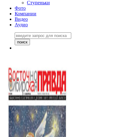
Ступеньки
Фото
Компании
Видео
Аудио
Восточно-Сибирская
правда №27243
06 ноября