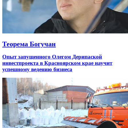
Теорема Богучан
Опыт запущенного Олегом Дерипаской
инвестпроекта в Красноярском крае научит
успешному ведению бизнеса