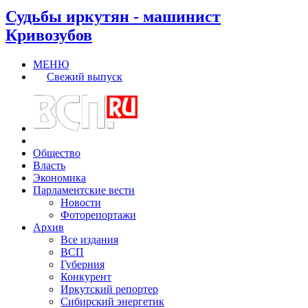
Судьбы иркутян - машинист
Кривозубов
МЕНЮ
Свежий выпуск
Общество
Власть
Экономика
Парламентские вести
Новости
Фоторепортажи
Архив
Все издания
ВСП
Губерния
Конкурент
Иркутский репортер
Сибирский энергетик