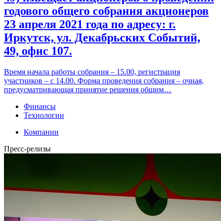
годового общего собрания акционеров
23 апреля 2021 года по адресу: г.
Иркутск, ул. Декабрьских Событий,
49, офис 107.
Время начала работы собрания – 15.00, регистрация
участников – с 14.00. Форма проведения собрания – очная,
предусматривающая принятие решения общим…
Финансы
Технологии
Компании
Пресс-релизы