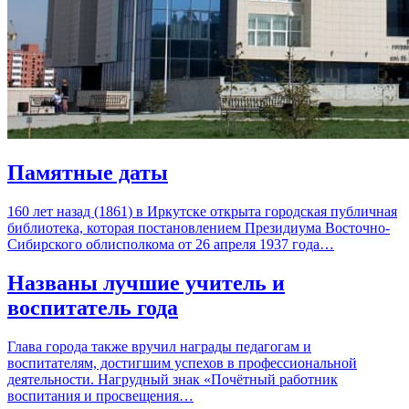
Памятные даты
160 лет назад (1861) в Иркутске открыта городская публичная
библиотека, которая постановлением Президиума Восточно-
Сибирского облисполкома от 26 апреля 1937 года…
Названы лучшие учитель и
воспитатель года
Глава города также вручил награды педагогам и
воспитателям, достигшим успехов в профессиональной
деятельности. Нагрудный знак «Почётный работник
воспитания и просвещения…