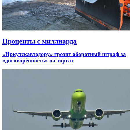
Проценты с миллиарда
«Иркутскавтодору» грозит оборотный штраф за
«договорённость» на торгах