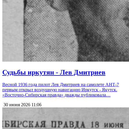
Судьбы иркутян - Лев Дмитриев
Весной 1936 года пилот Лев Дмитриев на самолете АНТ-7
первым открыл воздушную навигацию Иркутск - Якутск.
«Восточно-Сибирская правда» дважды публиковала…
30 июня 2026
11:06