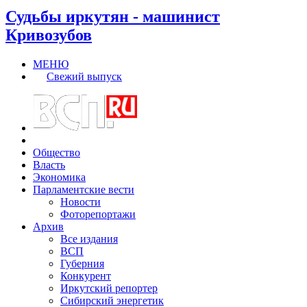
Судьбы иркутян - машинист
Кривозубов
МЕНЮ
Свежий выпуск
Общество
Власть
Экономика
Парламентские вести
Новости
Фоторепортажи
Архив
Все издания
ВСП
Губерния
Конкурент
Иркутский репортер
Сибирский энергетик