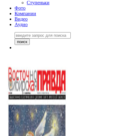
Ступеньки
Фото
Компании
Видео
Аудио
Восточно-Сибирская
правда №27243
06 ноября