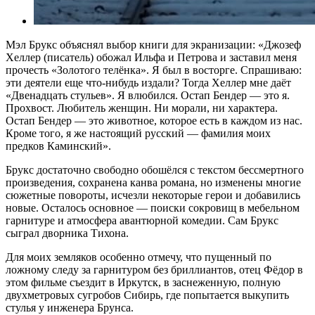
Мэл Брукс объяснял выбор книги для экранизации: «Джозеф
Хеллер (писатель) обожал Ильфа и Петрова и заставил меня
прочесть «Золотого телёнка». Я был в восторге. Спрашиваю:
эти деятели еще что-нибудь издали? Тогда Хеллер мне даёт
«Двенадцать стульев». Я влюбился. Остап Бендер — это я.
Прохвост. Любитель женщин. Ни морали, ни характера.
Остап Бендер — это животное, которое есть в каждом из нас.
Кроме того, я же настоящий русский — фамилия моих
предков Каминский».
Брукс достаточно свободно обошёлся с текстом бессмертного
произведения, сохранена канва романа, но изменены многие
сюжетные повороты, исчезли некоторые герои и добавились
новые. Осталось основное — поиски сокровищ в мебельном
гарнитуре и атмосфера авантюрной комедии. Сам Брукс
сыграл дворника Тихона.
Для моих земляков особенно отмечу, что пущенный по
ложному следу за гарнитуром без бриллиантов, отец Фёдор в
этом фильме съездит в Иркутск, в заснеженную, полную
двухметровых сугробов Сибирь, где попытается выкупить
стулья у инженера Брунса.