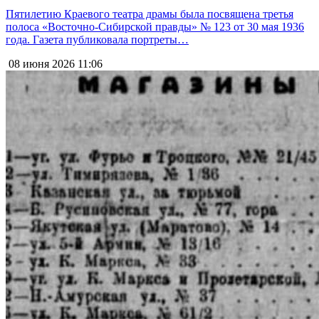
Пятилетию Краевого театра драмы была посвящена третья
полоса «Восточно-Сибирской правды» № 123 от 30 мая 1936
года. Газета публиковала портреты…
08 июня 2026
11:06