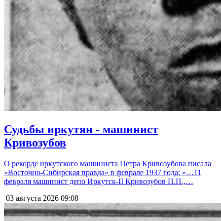
Судьбы иркутян - машинист
Кривозубов
О рекорде иркутского машиниста Петра Кривозубова писала
«Восточно-Сибирская правда» в феврале 1937 года: «…11
февраля машинист депо Иркутск-II Кривозубов П.П.,…
03 августа 2026
09:08