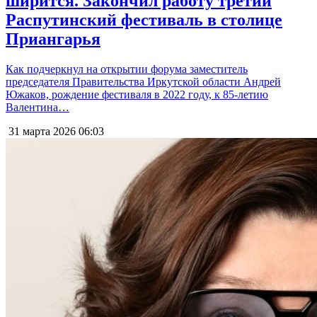
ширится. Закончил работу третий
Распутинский фестиваль в столице
Приангарья
Как подчеркнул на открытии форума заместитель
председателя Правительства Иркутской области Андрей
Южаков, рождение фестиваля в 2022 году, к 85-летию
Валентина…
31 марта 2026
06:03