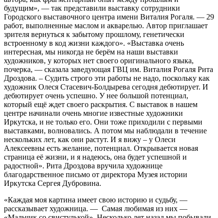
будущим», — так представили выставку сотрудники
Городского выставочного центра имени Виталия Рогаля. — 29
работ, выполненные маслом и акварелью. Автор приглашает
зрителя вернуться к забытому прошлому, генетически
встроенному в код жизни каждого». «Выставка очень
интересная, мы никогда не берём на наши выставки
художников, у которых нет своего оригинального языка,
почерка, — сказала заведующая ГВЦ им. Виталия Рогаля Рита
Дроздова. – Судить строго эти работы не надо, поскольку как
художник Олеся Стасевич-Болдырева сегодня дебютирует. И
дебютирует очень успешно. У нее большой потенциал,
который ещё ждет своего раскрытия. С выставок в нашем
центре начинали очень многие известные художники
Иркутска, и не только его. Они тоже приходили с первыми
выставками, волновались. А потом мы наблюдали в течение
нескольких лет, как они растут. И я вижу – у Олеси
Алексеевны есть желание, потенциал. Открывается новая
страница её жизни, и я надеюсь, она будет успешной и
радостной». Рита Дроздова вручила художнице
благодарственное письмо от директора Музея истории
Иркутска Сергея Дубровина.
«Каждая моя картина имеет свою историю и судьбу, —
рассказывает художница. — Самая любимая из них —
«Мальчик со свистулькой». Несколько лет назад мы побывали