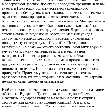
в белорусской деревне, помогали проводить праздник. Как вы
знаете, в Иркутской области есть места компактного
проживания белорусов, и вот в одном из таких местечек мы и
организовывали праздник. У меня самой часть корней
белорусские, потому всё это мне очень близко. Мы приехали в
деревню с внуком, а у него была свистулька, которая была
нужна по сюжету нашего представления. Деревня отдалённая,
сотовая связь не везде ловит. Местный мальчик увидел
свистульку, набрался храбрости и говорит: «Тётенька, а
подарите эту свистульку моей малой!». Интересное
выражение! «Малая» — это его сестрёнка. Мой внук вручил
ему эту свистульку, мальчик её взял и начал на ней
наигрывать. И я начала рисовать, хотелось поймать
выражение его лица. Эта история имела продолжение. Его
друг, что стоял рядом, вдруг понял, что зря не догадался
попросить игрушку. И спросил с грустью: «А вы ещё сюда
приедете?». Приехать у меня не получилось, но очень
врезалась в память эта история и глаза мальчика. Эта картина,
пожалуй, самая любимая на выставке».
Ещё одна картина, которая дорога художнице, носит название
«Сёстры». В деревне Тургеневка, на празднике Олеся
Стасевич-Болдырева увидела маленький сюжет: старшая
сестра делала какое-то внушение младшей. А в глазах
младшей было написано: «Это моя жизнь, что хочу, то и