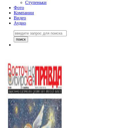
Ступеньки
Фото
Компании
Видео
Аудио
Восточно-Сибирская
правда №27243
06 ноября