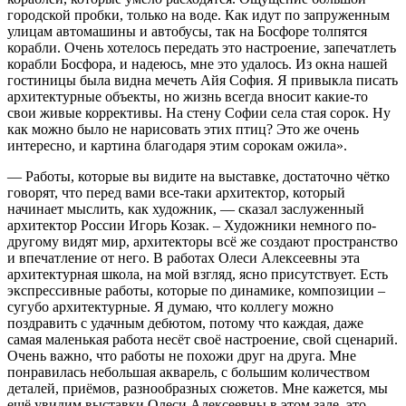
городской пробки, только на воде. Как идут по запруженным
улицам автомашины и автобусы, так на Босфоре толпятся
корабли. Очень хотелось передать это настроение, запечатлеть
корабли Босфора, и надеюсь, мне это удалось. Из окна нашей
гостиницы была видна мечеть Айя София. Я привыкла писать
архитектурные объекты, но жизнь всегда вносит какие-то
свои живые коррективы. На стену Софии села стая сорок. Ну
как можно было не нарисовать этих птиц? Это же очень
интересно, и картина благодаря этим сорокам ожила».
— Работы, которые вы видите на выставке, достаточно чётко
говорят, что перед вами все-таки архитектор, который
начинает мыслить, как художник, — сказал заслуженный
архитектор России Игорь Козак. – Художники немного по-
другому видят мир, архитекторы всё же создают пространство
и впечатление от него. В работах Олеси Алексеевны эта
архитектурная школа, на мой взгляд, ясно присутствует. Есть
экспрессивные работы, которые по динамике, композиции –
сугубо архитектурные. Я думаю, что коллегу можно
поздравить с удачным дебютом, потому что каждая, даже
самая маленькая работа несёт своё настроение, свой сценарий.
Очень важно, что работы не похожи друг на друга. Мне
понравилась небольшая акварель, с большим количеством
деталей, приёмов, разнообразных сюжетов. Мне кажется, мы
ещё увидим выставки Олеси Алексеевны в этом зале, это