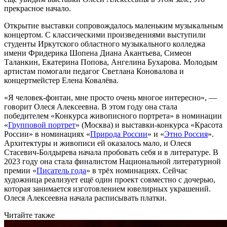
прекрасное начало.
Открытие выставки сопровождалось маленьким музыкальным
концертом. С классическими произведениями выступили
студенты Иркутского областного музыкального колледжа
имени Фридерика Шопена Диана Акантьева, Симеон
Таланкин, Екатерина Попова, Ангелина Бухарова. Молодым
артистам помогали педагог Светлана Коновалова и
концертмейстер Елена Ковалёва.
«Я человек-фонтан, мне просто очень многое интересно», —
говорит Олеся Алексеевна. В этом году она стала
победителем «Конкурса живописного портрета» в номинации
«
Групповой портрет
» (Москва) и выставки-конкурса «Красота
России» в номинациях «
Природа России
» и «
Этно Россия
».
Архитектуры и живописи ей оказалось мало, и Олеся
Стасевич-Болдырева начала пробовать себя и в литературе. В
2023 году она стала финалистом Национальной литературной
премии «
Писатель года
» в трёх номинациях. Сейчас
художница реализует ещё один проект совместно с дочерью,
которая занимается изготовлением ювелирных украшений.
Олеся Алексеевна начала расписывать платки.
Читайте также