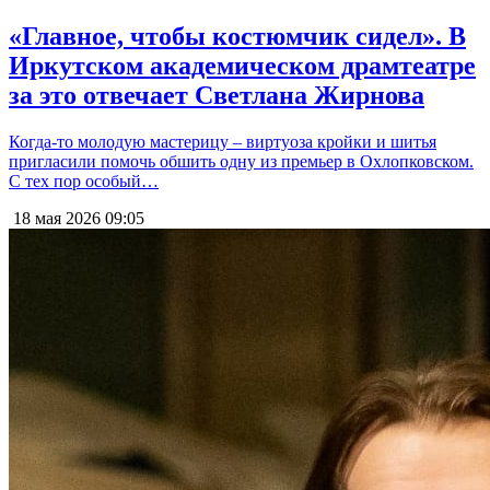
«Главное, чтобы костюмчик сидел». В
Иркутском академическом драмтеатре
за это отвечает Светлана Жирнова
Когда-то молодую мастерицу – виртуоза кройки и шитья
пригласили помочь обшить одну из премьер в Охлопковском.
С тех пор особый…
18 мая 2026
09:05