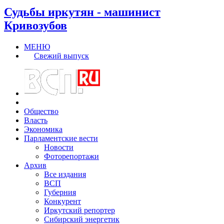
Судьбы иркутян - машинист
Кривозубов
МЕНЮ
Свежий выпуск
Общество
Власть
Экономика
Парламентские вести
Новости
Фоторепортажи
Архив
Все издания
ВСП
Губерния
Конкурент
Иркутский репортер
Сибирский энергетик