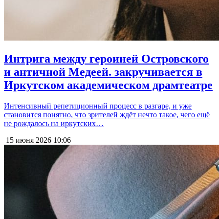
Интрига между героиней Островского
и античной Медеей. закручивается в
Иркутском академическом драмтеатре
Интенсивный репетиционный процесс в разгаре, и уже
становится понятно, что зрителей ждёт нечто такое, чего ещё
не рождалось на иркутских…
15 июня 2026
10:06