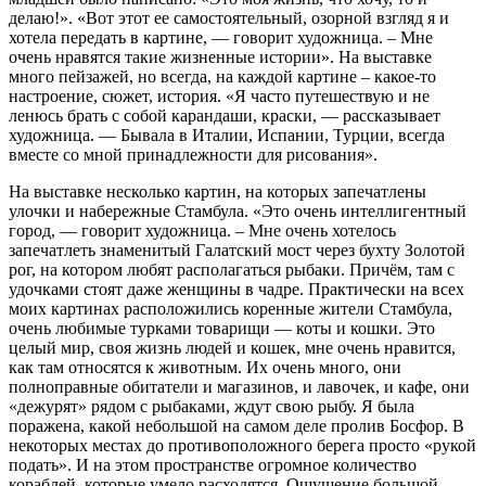
делаю!». «Вот этот ее самостоятельный, озорной взгляд я и
хотела передать в картине, — говорит художница. – Мне
очень нравятся такие жизненные истории». На выставке
много пейзажей, но всегда, на каждой картине – какое-то
настроение, сюжет, история. «Я часто путешествую и не
ленюсь брать с собой карандаши, краски, — рассказывает
художница. — Бывала в Италии, Испании, Турции, всегда
вместе со мной принадлежности для рисования».
На выставке несколько картин, на которых запечатлены
улочки и набережные Стамбула. «Это очень интеллигентный
город, — говорит художница. – Мне очень хотелось
запечатлеть знаменитый Галатский мост через бухту Золотой
рог, на котором любят располагаться рыбаки. Причём, там с
удочками стоят даже женщины в чадре. Практически на всех
моих картинах расположились коренные жители Стамбула,
очень любимые турками товарищи — коты и кошки. Это
целый мир, своя жизнь людей и кошек, мне очень нравится,
как там относятся к животным. Их очень много, они
полноправные обитатели и магазинов, и лавочек, и кафе, они
«дежурят» рядом с рыбаками, ждут свою рыбу. Я была
поражена, какой небольшой на самом деле пролив Босфор. В
некоторых местах до противоположного берега просто «рукой
подать». И на этом пространстве огромное количество
кораблей, которые умело расходятся. Ощущение большой