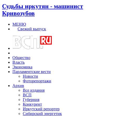
Судьбы иркутян - машинист
Кривозубов
МЕНЮ
Свежий выпуск
Общество
Власть
Экономика
Парламентские вести
Новости
Фоторепортажи
Архив
Все издания
ВСП
Губерния
Конкурент
Иркутский репортер
Сибирский энергетик