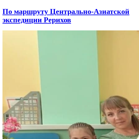
По маршруту Центрально-Азиатской
экспедиции Рерихов