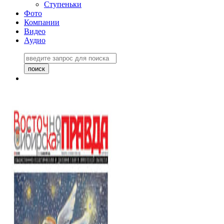
Ступеньки
Фото
Компании
Видео
Аудио
Восточно-Сибирская
правда №27243
06 ноября