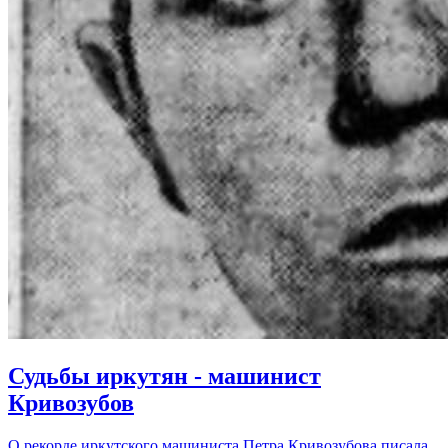
Судьбы иркутян - машинист
Кривозубов
О рекорде иркутского машиниста Петра Кривозубова писала