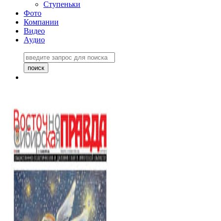
Ступеньки
Фото
Компании
Видео
Аудио
Восточно-Сибирская
правда №27243
06 ноября