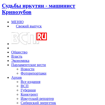
Судьбы иркутян - машинист
Кривозубов
МЕНЮ
Свежий выпуск
Общество
Власть
Экономика
Парламентские вести
Новости
Фоторепортажи
Архив
Все издания
ВСП
Губерния
Конкурент
Иркутский репортер
Сибирский энергетик