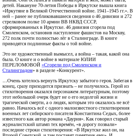
детей. Накануне 70-летия Победы в Иркутске вышла книга
«Иркутяне в Великой Отечественной войне. 1941–1945 гг.». В
ней – ранее не публиковавшиеся сведения о 46 дивизии и 272
стрелковом полке 10 армии ВВ НКВД СССР,
сформированных в Иркутске. 46 дивизия сгорела под
Смоленском, остановив наступление фашистов на Москву,
272 полк почти полностью лёг в Сталинграде. В книге
приводятся подлинные факты о той войне.
Это не художественный вымысел, а война – такая, какой она
была. О книге и о войне в материале ЮЛИИ
ПЕРЕЛОМОВОЙ
«Сгорели под Смоленском и
Сталинградом
» в разделе «Конкурент».
…Очень хотелось вернуть Иркутску забытого героя. Забегая в
конец, сразу приходится признать – не получилось. Герой из
стихотворения оказался персонажем литературным, поэтому
этот небольшой очерк будет не о его недолгой жизни и
трагической смерти, а о людях, которым это оказалось не всё
равно. Началось всё с одного малоизвестного стихо­творения
военных лет сибирского писателя Константина Седых, более
известного как автор романа «Даурия». Как говорил старый
журналистский штамп тех времён, «в дорогу позвали»
последние строки стихотворения: «В Иркутске жил он, на
Второй Советской, и там поставят памятник ему». И