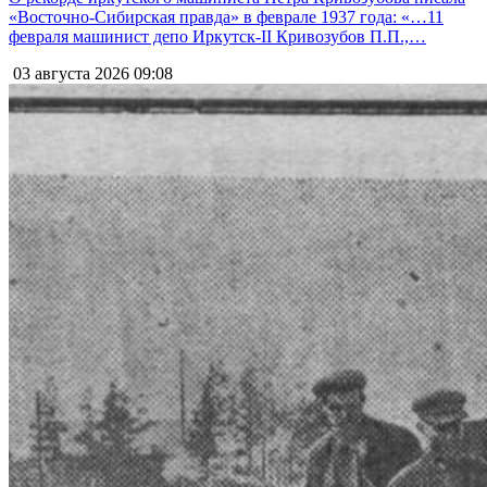
«Восточно-Сибирская правда» в феврале 1937 года: «…11
февраля машинист депо Иркутск-II Кривозубов П.П.,…
03 августа 2026
09:08