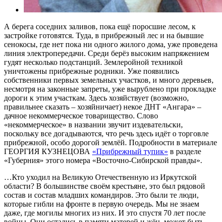
А берега соседних заливов, пока ещё поросшие лесом, к
застройке готовятся. Туда, в прибрежный лес и на бывшие
сенокосы, где нет пока ни одного жилого дома, уже проведена
линия электропередачи. Среди берёз высоким напряжением
гудят несколько подстанций. Землеройной техникой
уничтожены прибрежные родники. Уже появились
собственники первых земельных участков, и много деревьев,
несмотря на законные запреты, уже вырублено при прокладке
дороги к этим участкам. Здесь хозяйствует (возможно,
правильнее сказать – хозяйничает) некое ДНТ «Ангара» –
дачное некоммерческое товарищество. Слово
«некоммерческое» в названии звучит издевательски,
поскольку все догадываются, что речь здесь идёт о торговле
прибрежной, особо дорогой землёй. Подробности в материале
ГЕОРГИЯ КУЗНЕЦОВА
«Прибрежный тупик»
в разделе
«Губерния» этого номера «Восточно-Сибирской правды».
…Кто уходил на Великую Отечественную из Иркутской
области? В большинстве своём крестьяне, это был рядовой
состав и состав младших командиров. Это были те люди,
которые гибли на фронте в первую очередь. Мы не знаем
даже, где могилы многих из них. И это спустя 70 лет после
войны. Они остались в памяти матерей и жён, может быть,