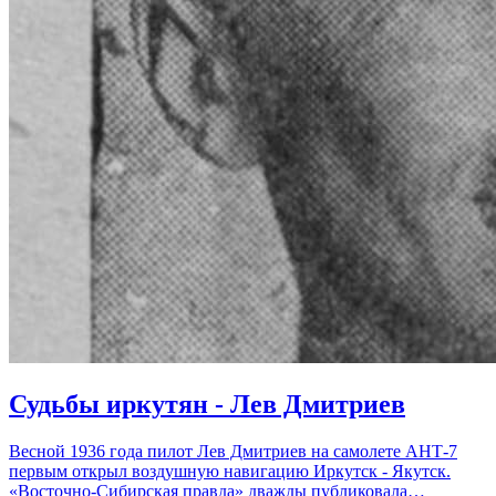
Судьбы иркутян - Лев Дмитриев
Весной 1936 года пилот Лев Дмитриев на самолете АНТ-7
первым открыл воздушную навигацию Иркутск - Якутск.
«Восточно-Сибирская правда» дважды публиковала…