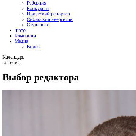
Губерния
Конкурент
Иркутский репортер
Сибирский энергетик
Ступеньки
Фото
Компании
Медиа
Видео
Календарь
загрузка
Выбор редактора