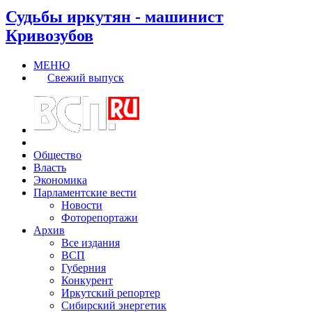
Судьбы иркутян - машинист
Кривозубов
МЕНЮ
Свежий выпуск
Общество
Власть
Экономика
Парламентские вести
Новости
Фоторепортажи
Архив
Все издания
ВСП
Губерния
Конкурент
Иркутский репортер
Сибирский энергетик