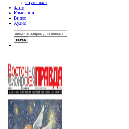
Ступеньки
Фото
Компании
Видео
Аудио
Восточно-Сибирская
правда №27243
06 ноября