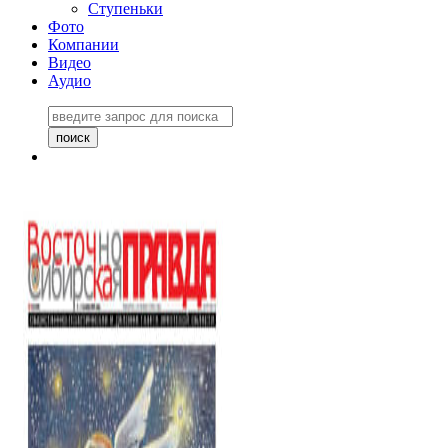
Ступеньки
Фото
Компании
Видео
Аудио
Восточно-Сибирская
правда №27243
06 ноября