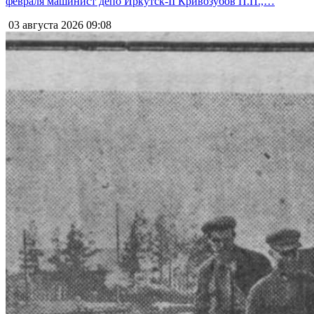
февраля машинист депо Иркутск-II Кривозубов П.П.,…
03 августа 2026
09:08