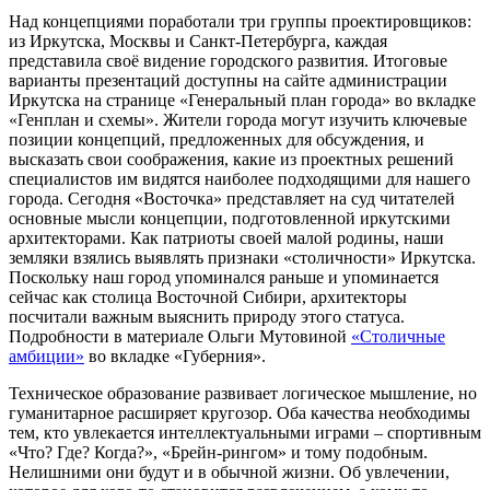
Над концепциями поработали три группы проектировщиков:
из Иркутска, Москвы и Санкт-Петербурга, каждая
представила своё видение городского развития. Итоговые
варианты презентаций доступны на сайте администрации
Иркутска на странице «Генеральный план города» во вкладке
«Генплан и схемы». Жители города могут изучить ключевые
позиции концепций, предложенных для обсуждения, и
высказать свои соображения, какие из проектных решений
специалистов им видятся наиболее подходящими для нашего
города. Сегодня «Восточка» представляет на суд читателей
основные мысли концепции, подготовленной иркутскими
архитекторами. Как патриоты своей малой родины, наши
земляки взялись выявлять признаки «столичности» Иркутска.
Поскольку наш город упоминался раньше и упоминается
сейчас как столица Восточной Сибири, архитекторы
посчитали важным выяснить природу этого статуса.
Подробности в материале Ольги Мутовиной
«Столичные
амбиции»
во вкладке «Губерния».
Техническое образование развивает логическое мышление, но
гуманитарное расширяет кругозор. Оба качества необходимы
тем, кто увлекается интеллектуальными играми – спортивным
«Что? Где? Когда?», «Брейн-рингом» и тому подобным.
Нелишними они будут и в обычной жизни. Об увлечении,