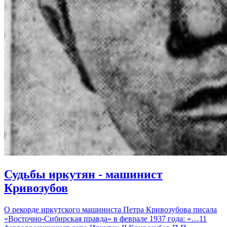
Судьбы иркутян - машинист
Кривозубов
О рекорде иркутского машиниста Петра Кривозубова писала
«Восточно-Сибирская правда» в феврале 1937 года: «…11