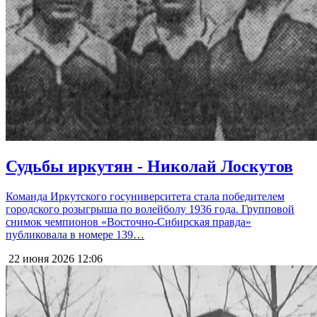
Судьбы иркутян - Николай Лоскутов
Команда Иркутского госуниверситета стала победителем
городского розыгрыша по волейболу 1936 года. Групповой
снимок чемпионов «Восточно-Сибирская правда»
публиковала в номере 139…
22 июня 2026
12:06