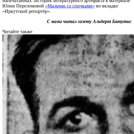
напечатанных. История литературного артефакта в материале
Юлии Переломовой
«Мальчик со спичками»
во вкладке
«Иркутский репортёр».
С вами читал газету Альберт Батутис
Читайте также