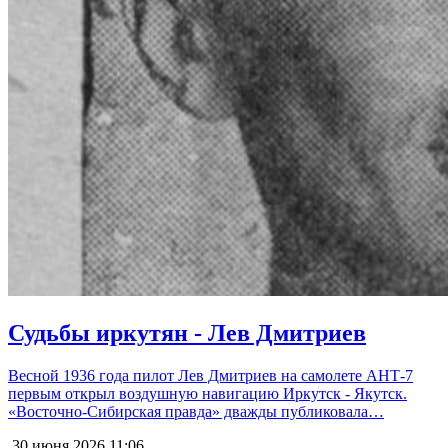
Судьбы иркутян - Лев Дмитриев
Весной 1936 года пилот Лев Дмитриев на самолете АНТ-7
первым открыл воздушную навигацию Иркутск - Якутск.
«Восточно-Сибирская правда» дважды публиковала…
30 июня 2026
11:06