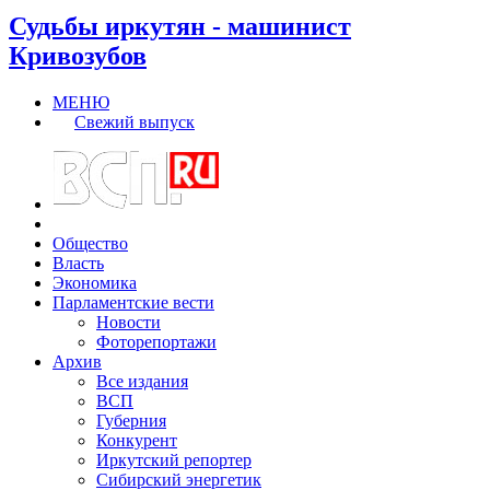
Судьбы иркутян - машинист
Кривозубов
МЕНЮ
Свежий выпуск
Общество
Власть
Экономика
Парламентские вести
Новости
Фоторепортажи
Архив
Все издания
ВСП
Губерния
Конкурент
Иркутский репортер
Сибирский энергетик