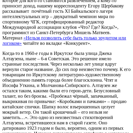
которое для кого-то становится развлечением, а кому-то
приносит доход, нашему корреспонденту Егору Щербакову
рассказывает почётный гость XI Байкальского лагеря
интеллектуальных игр – двукратный чемпион мира по
спортивному ЧГК, сертифицированный редактор
Международной ассоциации клубов «Что? Где? Когда?»,
программист из Санкт-Петербурга Мишель Матвеев.
Материал
«Нельзя позволить себе быть только эрудитом или
логиком»
читайте во вкладке «Конкурент».
Когда-то в 1960-е годы в Иркутске была улица Джека
Алтаузена, ныне – 6-я Советская. Это решение имело
странные последствия. Через несколько лет улице вдруг
вернули старое название. До сих пор неизвестно почему. К его
товарищам по Иркутскому литературно-художественному
объединению память города более благосклонна. Чтят и
Иосифа Уткина, и Молчанова-Сибирского. Алтаузен же
остался таким, какими были его герои-дети. Безусловный
талант, но без бронзы. «Пробежал чёрный, запачканный,
выкрикивая по привычке: «Коробками и пачками» – продаю
китайские спички. Шапку волос взъерошенных целует
мокрый ветер. Он такой крошечный – его нельзя не
заметить…». Это одно из неизвестных стихотворений
Алтаузена, встретившееся нам в старой газете. Оно
датировано 1923 годом и было, вероятно, одним из первых