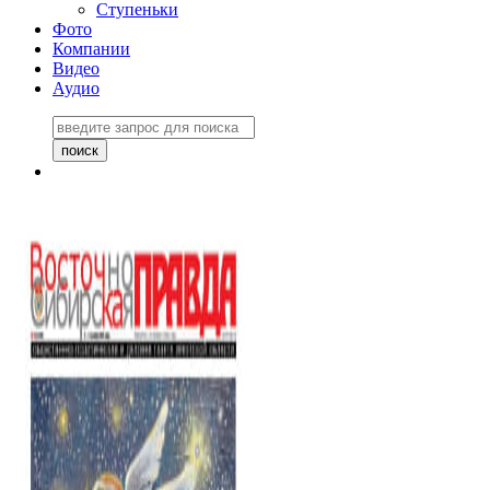
Ступеньки
Фото
Компании
Видео
Аудио
Восточно-Сибирская
правда №27243
06 ноября