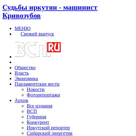
Судьбы иркутян - машинист
Кривозубов
МЕНЮ
Свежий выпуск
Общество
Власть
Экономика
Парламентские вести
Новости
Фоторепортажи
Архив
Все издания
ВСП
Губерния
Конкурент
Иркутский репортер
Сибирский энергетик