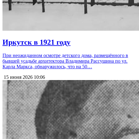
Иркутск в 1921 году
При неожиданном осмотре детского дома, размещённого в
бывшей усадьбе архитектора Владимира Рассушина по ул.
Карла Маркса, обнаружилось, что на 50…
15 июня 2026
10:06