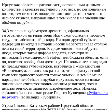
Иркутская область не располагает достоверными данными о
количестве и качестве растущего у нас леса, но региональные
власти, тем не менее, поддерживают инициативы частного
лесного бизнеса, направленные в том числе и на увеличение
объёмов вырубки.
34,3 миллиона кубометров древесины, официально
заготовленной на территории Иркутской области в прошлом
году, – это абсолютный рекорд. Ни один другой субъект
федерации никогда в истории России не заготавливал столько
леса на своей территории. В среде чиновников найдутся
люди, которые такой цифрой гордятся, несмотря на
ничтожный экономический эффект для бюджета области, если
он, конечно, вообще был достигнут. Несколько лет назад один
из предыдущих губернаторов, встречаясь с журналистами
«Восточки», жаловался как раз на то, что по факту лесной
комплекс приносит области только убытки. И тем не менее
наращивание объёмов вырубки иркутских лесов на языке
чиновников считается экономическим развитием, хотя в
действительности является истреблением леса. Изнанка
таёжного бизнеса в материале Георгия Кузнецова
«Рубить или
не рубить»
во вкладке «Губерния».
Утром 1 июля в Качугском районе Иркутской области
произошла катастрофа Ил-76ТД МЧС России, участвовавшего