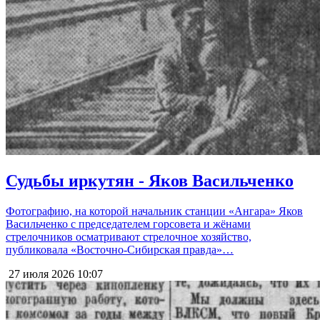
Судьбы иркутян - Яков Васильченко
Фотографию, на которой начальник станции «Ангара» Яков
Васильченко с председателем горсовета и жёнами
стрелочников осматривают стрелочное хозяйство,
публиковала «Восточно-Сибирская правда»…
27 июля 2026
10:07