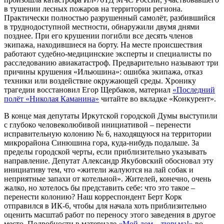
в тушении лесных пожаров на территории региона.
Практически полностью разрушенный самолёт, разбившийся
в труднодоступной местности, обнаружили двумя днями
позднее. При его крушении погибли все десять членов
экипажа, находившиеся на борту. На месте происшествия
работают судебно-медицинские эксперты и специалисты по
расследованию авиакатастроф. Предварительно называют три
причины крушения «Ильюшина»: ошибка экипажа, отказ
техники или воздействие окружающей среды. Хронику
трагедии восстановил Егор Щербаков, материал
«Последний
полёт «Николая Каманина»
читайте во вкладке «Конкурент».
В конце мая депутаты Иркутской городской Думы выступили
с глубоко человеколюбивой инициативой – перенести
исправительную колонию № 6, находящуюся на территории
микрорайона Синюшина гора, куда-нибудь подальше. За
пределы городской черты, если приблизительно указывать
направление. Депутат Александр Якубовский обосновал эту
инициативу тем, что «жители жалуются на лай собак и
неприятные запахи от котельной». Жителей, конечно, очень
жалко, но хотелось бы представить себе: что это такое –
перенести колонию? Наш корреспондент Берт Корк
отправился в ИК-6, чтобы для начала хоть приблизительно
оценить масштаб работ по переносу этого заведения в другое
место. Подробности в материале
«Мой дом – тюрьма!»
во