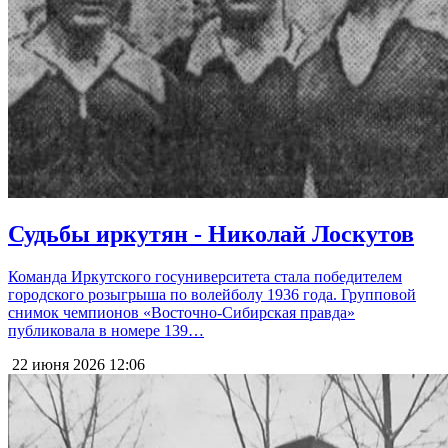
Судьбы иркутян - Николай Лоскутов
Команда Иркутского госуниверситета стала победителем
городского розыгрыша по волейболу 1936 года. Групповой
снимок чемпионов «Восточно-Сибирская правда»
публиковала в номере 139…
22 июня 2026
12:06