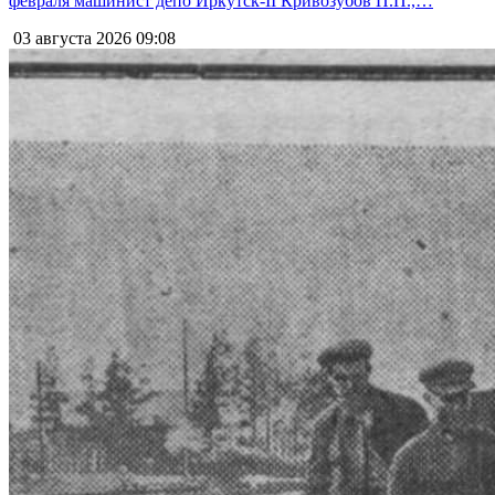
февраля машинист депо Иркутск-II Кривозубов П.П.,…
03 августа 2026
09:08