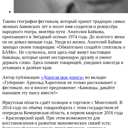
Такова география фестиваля, который хранит традиции самых
звонких бамовских лет и носит имя создателя и режиссёра
народного театра, монтёра пути Анатолия Байкова,
приехавшего в Звёздный осенью 1974 года. До золотого звена
он не дожил меньше года. Уходя из жизни, Анатолий Байков
завещал своим товарищам: «Обязательно создайте спектакль о
БАМе». Не случилось, хотя здесь ещё живут настоящие
бамовцы, которые ценят нестареющую дружбу и умеют
держать слово. Здесь помнят товарищей, ушедших навсегда и
уехавших в далёкие края.
Автор публикации
«Дорогая моя дорога»
во вкладке
«Губерния» Арнольд Харитонов не только рассказывает о
фестивале, но и вносит предложение: «Бамовцы, давайте
напишем эту пьесу вместе!»
Иркутская область сдаёт позиции в торговле с Монголией. В
2014 году по объёму товарооборота с этим государством её
опередила Кемеровская область, в первом квартале 2016 года
– Красноярский край. При этом возможности для
восстановления и развития экономических связей есть: