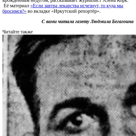
врождённым недугом, рассказывает журналист Алёна Корк.
Её материал
«Если завтра лекарства исчезнут, то куда мы
бросимся?»
во вкладке «Иркутский репортёр».
С вами читала газету Людмила Бегагоина
Читайте также