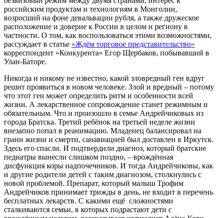
безвизовый режим между двумя странами, интерес к
российским продуктам и технологиям в Монголии,
возросший на фоне девальвации рубля, а также дружеское
расположение и доверие к России в целом и региону в
частности. О том, как воспользоваться этими возможностями,
рассуждает в статье
«Ждём торговое представительство»
корреспондент «Конкурента» Егор Щербаков, побывавший в
Улан-Баторе.
Никогда и никому не известно, какой зловредный ген вдруг
решит проявиться в новом человеке. Злой и вредный – потому
что этот ген может определить ритм и особенности всей
жизни. А лекарственное сопровождение станет режимным и
обязательным. Что и произошло в семье Андрейчиковых из
города Братска. Третий ребёнок на третьей неделе жизни
внезапно попал в реанимацию. Младенец балансировал на
грани жизни и смерти, санавиацией был доставлен в Иркутск.
Здесь его спасли. И подтвердили диагноз, который братские
педиатры вынесли слишком поздно, – врождённая
дисфункция коры надпочечников. И тогда Андрейчиковы, как
и другие родители детей с таким диагнозом, столкнулись с
новой проблемой. Препарат, который малыш Трофим
Андрейчиков принимает трижды в день, не входит в перечень
бесплатных лекарств. С какими ещё сложностями
сталкиваются семьи, в которых подрастают дети с