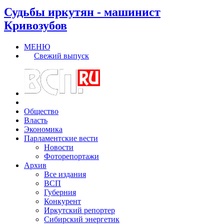
Судьбы иркутян - машинист
Кривозубов
МЕНЮ
Свежий выпуск
Общество
Власть
Экономика
Парламентские вести
Новости
Фоторепортажи
Архив
Все издания
ВСП
Губерния
Конкурент
Иркутский репортер
Сибирский энергетик