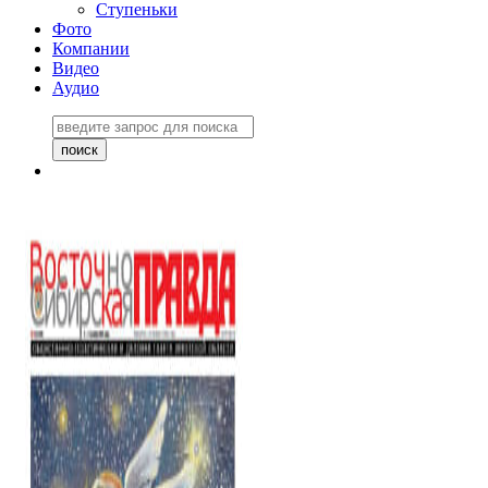
Ступеньки
Фото
Компании
Видео
Аудио
Восточно-Сибирская
правда №27243
06 ноября