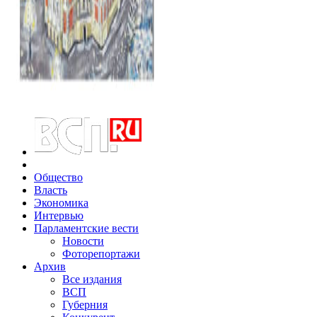
Общество
Власть
Экономика
Интервью
Парламентские вести
Новости
Фоторепортажи
Архив
Все издания
ВСП
Губерния