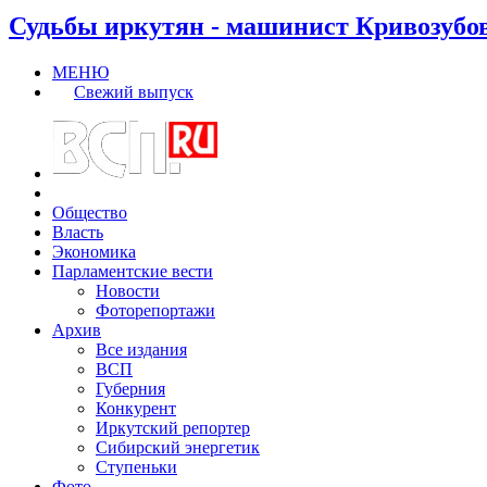
Судьбы иркутян - машинист Кривозубо
МЕНЮ
Свежий выпуск
Общество
Власть
Экономика
Парламентские вести
Новости
Фоторепортажи
Архив
Все издания
ВСП
Губерния
Конкурент
Иркутский репортер
Сибирский энергетик
Ступеньки
Фото