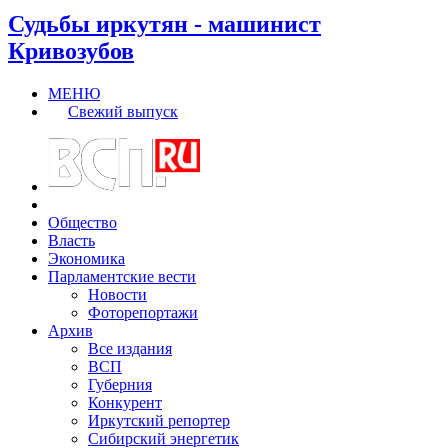
Судьбы иркутян - машинист
Кривозубов
МЕНЮ
Свежий выпуск
Общество
Власть
Экономика
Парламентские вести
Новости
Фоторепортажи
Архив
Все издания
ВСП
Губерния
Конкурент
Иркутский репортер
Сибирский энергетик