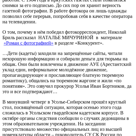
снимки за его подписью. До сих пор он хранит верность
газетной фотографии. В работе фотокора он лишь однажды
позволил себе перерыв, попробовав себя в качестве оператора
на телевидении.
О том, почему в нём победил фотокорреспондент, Николай
Бриль рассказал НАТАЛЬЕ МИЧУРИНОЙ в материале
«Роман с фотографией»
в разделе «Конкурент».
…Дети (кадеты) заходили на запрещённые сайты, читали
нехорошую информацию и собирали деньги для тюрьмы на
общак. Они были вовлечены в движение АУЕ (Арестантский
уклад един, неформальное молодёжное движение,
пропагандирующее и прославляющее блатную тюремную
романтику), общались на тюремном жаргоне и жили «по
понятиям». Это озвучил прокурор Усолья Иван Бортников, да
это и все подтверждают…
В минувший четверг в Усолье-Сибирском прошёл круглый
стол, посвящённый ситуации, которая осенью этого года
сложилась в Усольском гвардейском кадетском корпусе. В
октябре органы следствия сообщили о случаях дедовщины в
этом образовательном учреждении. На заседании
присутствовало множество официальных лиц из высшей
номенклатуры области – руководитель СУ СК России по