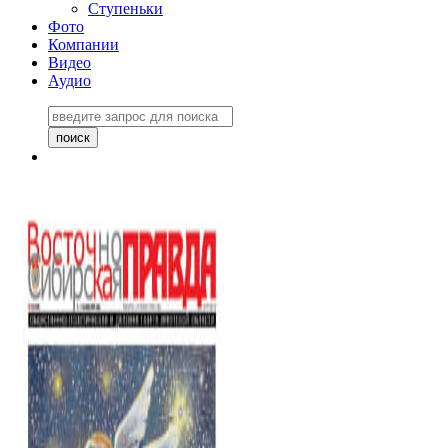
Ступеньки
Фото
Компании
Видео
Аудио
Восточно-Сибирская
правда №27243
06 ноября