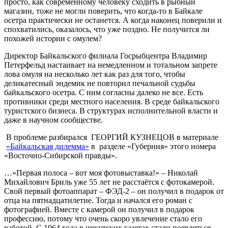
просто, как современному человеку сходить в рыбный
магазин, тоже не могли поверить, что когда-то в Байкале
осетра практически не останется. А когда наконец поверили и
спохватились, оказалось, что уже поздно. Не получится ли
похожей истории с омулем?
Директор Байкальского филиала Госрыбцентра Владимир
Петерфельд настаивает на немедленном и тотальном запрете
лова омуля на несколько лет как раз для того, чтобы
деликатесный эндемик не повторил печальной судьбы
байкальского осетра. С ним согласны далеко не все. Есть
противники среди местного населения. В среде байкальского
туристского бизнеса. В структурах исполнительной власти и
даже в научном сообществе.
В проблеме разбирался ГЕОРГИЙ КУЗНЕЦОВ в материале
«Байкальская дилемма»
в разделе «Губерния» этого номера
«Восточно-Сибирской правды».
…«Первая полоса – вот моя фотовыставка!» – Николай
Михайлович Бриль уже 55 лет не расстаётся с фотокамерой.
Свой первый фотоаппарат – ФЭД-2 – он получил в подарок от
отца на пятнадцатилетие. Тогда и начался его роман с
фотографией. Вместе с камерой он получил в подарок
профессию, потому что очень скоро увлечение стало его
работой. С 1964 года в иркутских газетах стали появляться