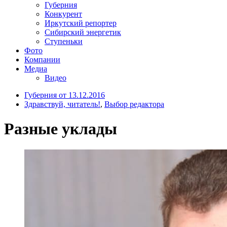
Губерния
Конкурент
Иркутский репортер
Сибирский энергетик
Ступеньки
Фото
Компании
Медиа
Видео
Губерния от 13.12.2016
Здравствуй, читатель!
,
Выбор редактора
Разные уклады