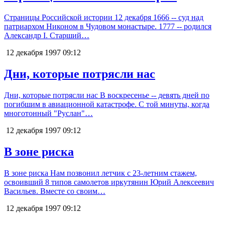
Страницы Российской истории 12 декабря 1666 -- суд над
патриархом Никоном в Чудовом монастыре. 1777 -- родился
Александр I. Старший…
12 декабря 1997
09:12
Дни, которые потрясли нас
Дни, которые потрясли нас В воскресенье -- девять дней по
погибшим в авиационной катастрофе. С той минуты, когда
многотонный "Руслан"…
12 декабря 1997
09:12
В зоне риска
В зоне риска Нам позвонил летчик с 23-летним стажем,
освоивший 8 типов самолетов иркутянин Юрий Алексеевич
Васильев. Вместе со своим…
12 декабря 1997
09:12