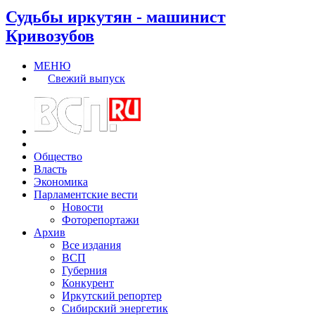
Судьбы иркутян - машинист
Кривозубов
МЕНЮ
Свежий выпуск
Общество
Власть
Экономика
Парламентские вести
Новости
Фоторепортажи
Архив
Все издания
ВСП
Губерния
Конкурент
Иркутский репортер
Сибирский энергетик