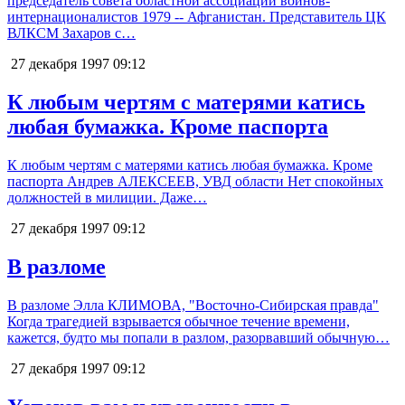
председатель совета областной ассоциации воинов-
интернационалистов 1979 -- Афганистан. Представитель ЦК
ВЛКСМ Захаров с…
27 декабря 1997
09:12
К любым чертям с матерями катись
любая бумажка. Кроме паспорта
К любым чертям с матерями катись любая бумажка. Кроме
паспорта Андрев АЛЕКСЕЕВ, УВД области Нет спокойных
должностей в милиции. Даже…
27 декабря 1997
09:12
В разломе
В разломе Элла КЛИМОВА, "Восточно-Сибирская правда"
Когда трагедией взрывается обычное течение времени,
кажется, будто мы попали в разлом, разорвавший обычную…
27 декабря 1997
09:12