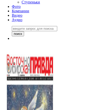
Ступеньки
Фото
Компании
Видео
Аудио
Восточно-Сибирская
правда №27243
06 ноября