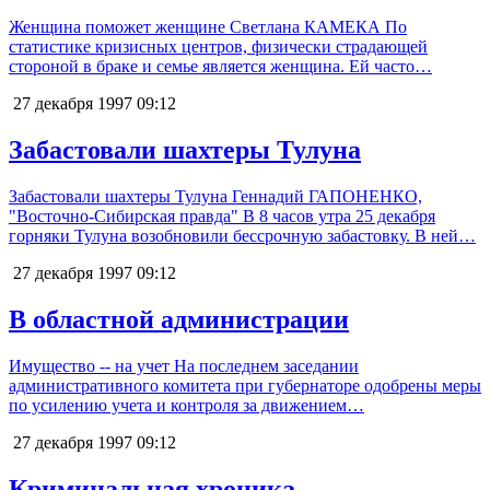
Женщина поможет женщине Светлана КАМЕКА По
статистике кризисных центров, физически страдающей
стороной в браке и семье является женщина. Ей часто…
27 декабря 1997
09:12
Забастовали шахтеры Тулуна
Забастовали шахтеры Тулуна Геннадий ГАПОНЕНКО,
"Восточно-Сибирская правда" В 8 часов утра 25 декабря
горняки Тулуна возобновили бессрочную забастовку. В ней…
27 декабря 1997
09:12
В областной администрации
Имущество -- на учет На последнем заседании
административного комитета при губернаторе одобрены меры
по усилению учета и контроля за движением…
27 декабря 1997
09:12
Криминальная хроника