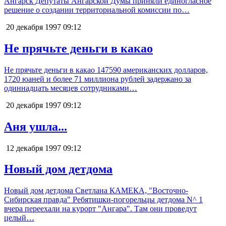
Ангарск Депутаты Ангарской Думы приняли единогласное
решение о создании территориальной комиссии по…
20 декабря 1997
09:12
Не прячьте деньги в какао
Не прячьте деньги в какао 147590 американских долларов,
1720 юаней и более 71 миллиона рублей задержано за
одиннадцать месяцев сотрудниками…
20 декабря 1997
09:12
Аня ушла...
12 декабря 1997
09:12
Новый дом детдома
Новый дом детдома Светлана КАМЕКА, "Восточно-
Сибирская правда" Ребятишки-погорельцы детдома N^ 1
вчера переехали на курорт "Ангара". Там они проведут
целый…