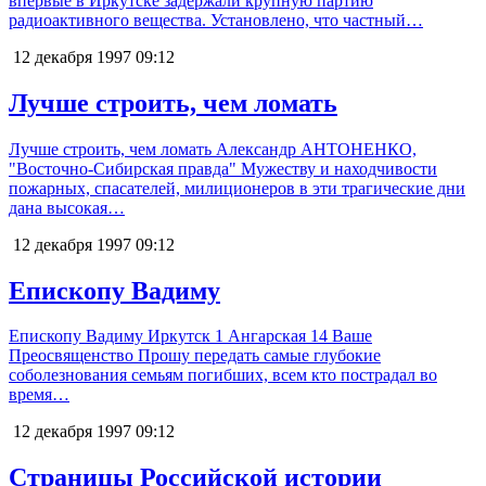
впервые в Иркутске задержали крупную партию
радиоактивного вещества. Установлено, что частный…
12 декабря 1997
09:12
Лучше строить, чем ломать
Лучше строить, чем ломать Александр АНТОНЕНКО,
"Восточно-Сибирская правда" Мужеству и находчивости
пожарных, спасателей, милиционеров в эти трагические дни
дана высокая…
12 декабря 1997
09:12
Епископу Вадиму
Епископу Вадиму Иркутск 1 Ангарская 14 Ваше
Преосвященство Прошу передать самые глубокие
соболезнования семьям погибших, всем кто пострадал во
время…
12 декабря 1997
09:12
Страницы Российской истории