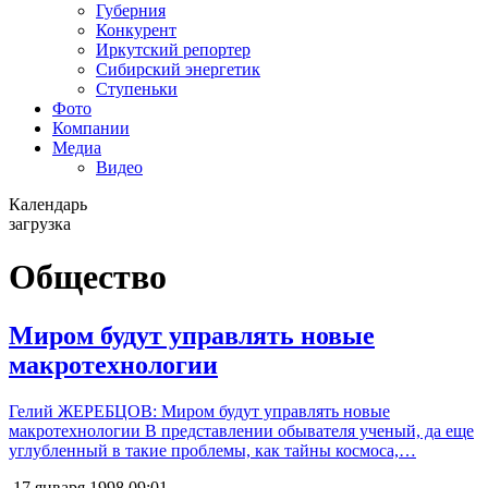
Губерния
Конкурент
Иркутский репортер
Сибирский энергетик
Ступеньки
Фото
Компании
Медиа
Видео
Календарь
загрузка
Общество
Миром будут управлять новые
макротехнологии
Гелий ЖЕРЕБЦОВ: Миром будут управлять новые
макротехнологии В представлении обывателя ученый, да еще
углубленный в такие проблемы, как тайны космоса,…
17 января 1998
09:01