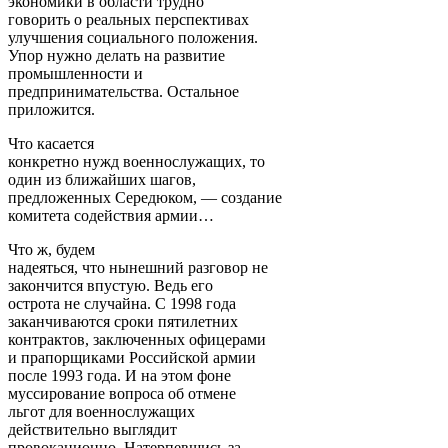
экономики в области трудно
говорить о реальных перспективах
улучшения социального положения.
Упор нужно делать на развитие
промышленности и
предпринимательства. Остальное
приложится.
Что касается
конкретно нужд военнослужащих, то
один из ближайших шагов,
предложенных Середюком, — создание
комитета содействия армии…
Что ж, будем
надеяться, что нынешний разговор не
закончится впустую. Ведь его
острота не случайна. С 1998 года
заканчиваются сроки пятилетних
контрактов, заключенных офицерами
и прапорщиками Российской армии
после 1993 года. И на этом фоне
муссирование вопроса об отмене
льгот для военнослужащих
действительно выглядит
провокационно. Натерпевшись за