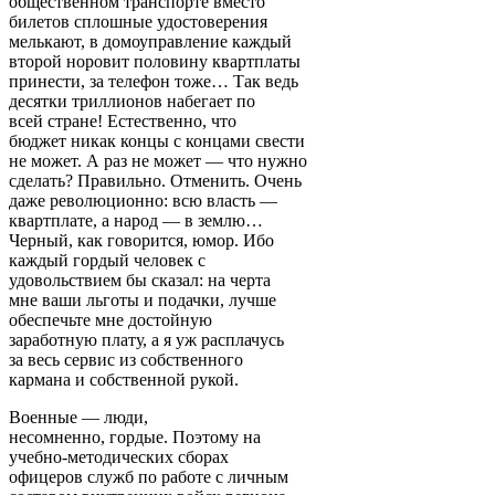
общественном транспорте вместо
билетов сплошные удостоверения
мелькают, в домоуправление каждый
второй норовит половину квартплаты
принести, за телефон тоже… Так ведь
десятки триллионов набегает по
всей стране! Естественно, что
бюджет никак концы с концами свести
не может. А раз не может — что нужно
сделать? Правильно. Отменить. Очень
даже революционно: всю власть —
квартплате, а народ — в землю…
Черный, как говорится, юмор. Ибо
каждый гордый человек с
удовольствием бы сказал: на черта
мне ваши льготы и подачки, лучше
обеспечьте мне достойную
заработную плату, а я уж расплачусь
за весь сервис из собственного
кармана и собственной рукой.
Военные — люди,
несомненно, гордые. Поэтому на
учебно-методических сборах
офицеров служб по работе с личным