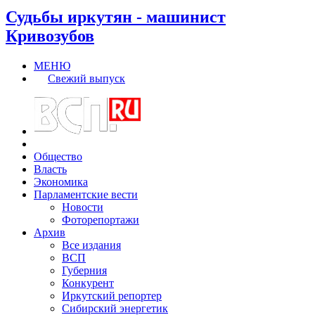
Судьбы иркутян - машинист
Кривозубов
МЕНЮ
Свежий выпуск
Общество
Власть
Экономика
Парламентские вести
Новости
Фоторепортажи
Архив
Все издания
ВСП
Губерния
Конкурент
Иркутский репортер
Сибирский энергетик