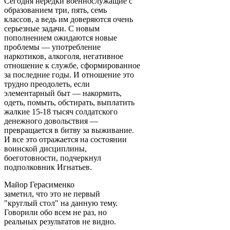
Сегодня нередки военнослужащие с
образованием три, пять, семь
классов, а ведь им доверяются очень
серьезные задачи. С новым
пополнением ожидаются новые
проблемы — употребление
наркотиков, алкоголя, негативное
отношение к службе, сформированное
за последние годы. И отношение это
трудно преодолеть, если
элементарный быт — накормить,
одеть, помыть, обстирать, выплатить
жалкие 15-18 тысяч солдатского
денежного довольствия —
превращается в битву за выживание.
И все это отражается на состоянии
воинской дисциплины,
боеготовности, подчеркнул
подполковник Игнатьев.
Майор Герасименко
заметил, что это не первый
"круглый стол" на данную тему.
Говорили обо всем не раз, но
реальных результатов не видно.