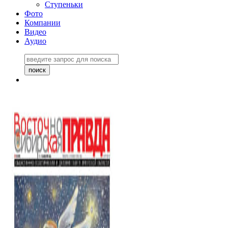
Ступеньки
Фото
Компании
Видео
Аудио
Восточно-Сибирская
правда №27243
06 ноября