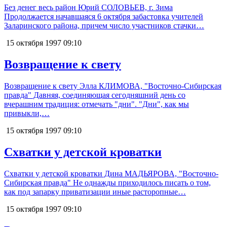
Без денег весь район Юрий СОЛОВЬЕВ, г. Зима
Продолжается начавшаяся 6 октября забастовка учителей
Заларинского района, причем число участников стачки…
15 октября 1997
09:10
Возвращение к свету
Возвращение к свету Элла КЛИМОВА, "Восточно-Сибирская
правда" Давняя, соединяющая сегодняшний день со
вчерашним традиция: отмечать "дни". "Дни", как мы
привыкли,…
15 октября 1997
09:10
Схватки у детской кроватки
Схватки у детской кроватки Дина МАДЬЯРОВА, "Восточно-
Сибирская правда" Не однажды приходилось писать о том,
как под запарку приватизации иные расторопные…
15 октября 1997
09:10