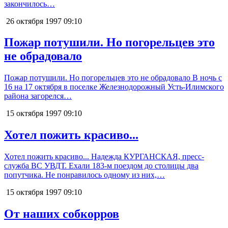
закончилось…
26 октября 1997
09:10
Пожар потушили. Но погорельцев это
не обрадовало
Пожар потушили. Но погорельцев это не обрадовало В ночь с
16 на 17 октября в поселке Железнодорожный Усть-Илимского
района загорелся…
15 октября 1997
09:10
Хотел пожить красиво...
Хотел пожить красиво... Надежда КУРГАНСКАЯ, пресс-
служба ВС УВДТ. Ехали 183-м поездом до столицы два
попутчика. Не понравилось одному из них,…
15 октября 1997
09:10
От наших собкорров