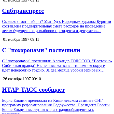
01 ноября 1997
09:11
Сибтранспресс
Сколько стоят выборы? Улан-Удэ. Народным хуралом Бурятии
составлена предварительная смета расходов на проведение
летом будущего года выборов президента и депутатов…
01 ноября 1997
09:11
С "похоронами" поспешили
С "похоронами" поспешили Алекандр ГОЛОСОВ, "Восточно-
Сибирская правда" Нынешняя жатва в автономном округе
идет невероятно трудно. За два месяца уборки зерновых…
26 октября 1997
09:10
ИТАР-ТАСС сообщает
Борис Ельцин предложил на Кишиневском саммите СНГ
программу реформирования Содружества. Президент России
Борис Ельцин выступил вчера с радиообращением к