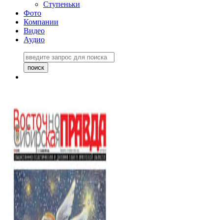
Ступеньки
Фото
Компании
Видео
Аудио
Восточно-Сибирская
правда №27243
06 ноября