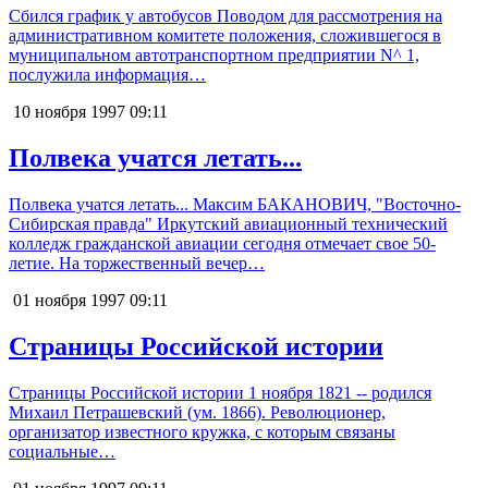
Сбился график у автобусов Поводом для рассмотрения на
административном комитете положения, сложившегося в
муниципальном автотранспортном предприятии N^ 1,
послужила информация…
10 ноября 1997
09:11
Полвека учатся летать...
Полвека учатся летать... Максим БАКАНОВИЧ, "Восточно-
Сибирская правда" Иркутский авиационный технический
колледж гражданской авиации сегодня отмечает свое 50-
летие. На торжественный вечер…
01 ноября 1997
09:11
Страницы Российской истории
Страницы Российской истории 1 ноября 1821 -- родился
Михаил Петрашевский (ум. 1866). Революционер,
организатор известного кружка, с которым связаны
социальные…