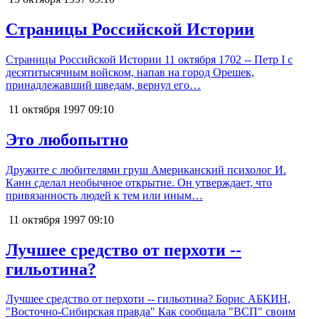
Страницы Российской Истории
Страницы Российской Истории 11 октября 1702 -- Петр I с
десятитысячным войском, напав на город Орешек,
принадлежавший шведам, вернул его…
11 октября 1997
09:10
Это любопытно
Дружите с любителями груш Американский психолог И.
Канн сделал необычное открытие. Он утверждает, что
привязанность людей к тем или иным…
11 октября 1997
09:10
Лучшее средство от перхоти --
гильотина?
Лучшее средство от перхоти -- гильотина? Борис АБКИН,
"Восточно-Сибирская правда" Как сообщала "ВСП" своим