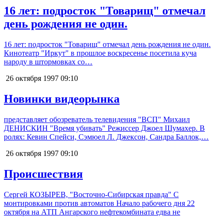
16 лет: подросток "Товарищ" отмечал
день рождения не один.
16 лет: подросток "Товарищ" отмечал день рождения не один.
Кинотеатр "Иркут" в прошлое воскресенье посетила куча
народу в штормовках со…
26 октября 1997
09:10
Новинки видеорынка
представляет обозреватель телевидения "ВСП" Михаил
ДЕНИСКИН "Время убивать" Режиссер Джоел Шумахер. В
ролях: Кевин Спейси, Сэмюел Л. Джексон, Сандра Баллок,…
26 октября 1997
09:10
Происшествия
Сергей КОЗЫРЕВ, "Восточно-Сибирская правда" С
монтировками против автоматов Начало рабочего дня 22
октября на АТП Ангарского нефтекомбината едва не