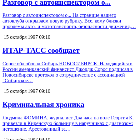
Разговор с автоинспектором о...
Разговор с автоинспектором о... На странице нашего
автоклуба открываем новую рубрику. Все, кому близки
проблемы авто- и мототранспорта, безопасности движения,…
15 октября 1997
09:10
ИТАР-ТАСС сообщает
Сорос облюбовал Сибирь НОВОСИБИРСК. Находящийся в
России американский финансист Джордж Сорос подписал в
Новосибирске протокол о сотрудничестве с ассоциацией
"Сибирское…
15 октября 1997
09:10
Криминальная хроника
Людмила ФОМИНА, журналист Два часа на воле Георгия К.
привезли в Киренскую больницу в наручниках с диагнозом:
истощение. Арестованный за…
15 октября 1997
09:10