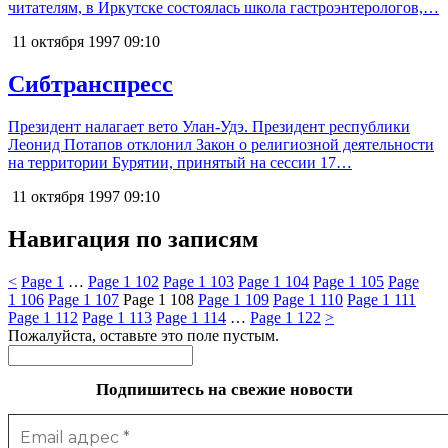
читателям, в Иркутске состоялась школа гастроэнтерологов,…
11 октября 1997
09:10
Сибтранспресс
Президент налагает вето Улан-Удэ. Президент республики
Леонид Потапов отклонил Закон о религиозной деятельности
на территории Бурятии, принятый на сессии 17…
11 октября 1997
09:10
Навигация по записям
<
Page
1
…
Page
1 102
Page
1 103
Page
1 104
Page
1 105
Page
1 106
Page
1 107
Page
1 108
Page
1 109
Page
1 110
Page
1 111
Page
1 112
Page
1 113
Page
1 114
…
Page
1 122
>
Пожалуйста, оставьте это поле пустым.
Подпишитесь на свежие новости