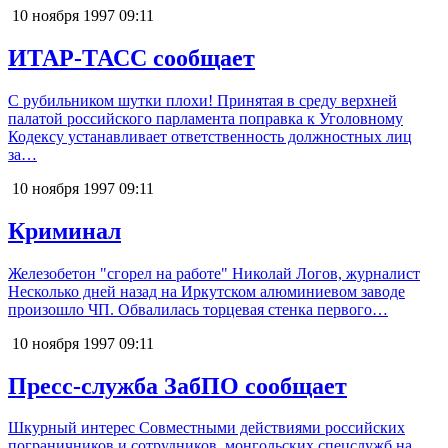
10 ноября 1997
09:11
ИТАР-ТАСС сообщает
С рубильником шутки плохи! Принятая в среду верхней
палатой российского парламента поправка к Уголовному
Кодексу устанавливает ответственность должностных лиц
за…
10 ноября 1997
09:11
Криминал
Железобетон "сгорел на работе" Николай Логов, журналист
Несколько дней назад на Иркутском алюминиевом заводе
произошло ЧП. Обвалилась торцевая стенка первого…
10 ноября 1997
09:11
Пресс-служба ЗабПО сообщает
Шкурный интерес Совместными действиями российских
пограничников и сотрудников, монгольских спецслужб на