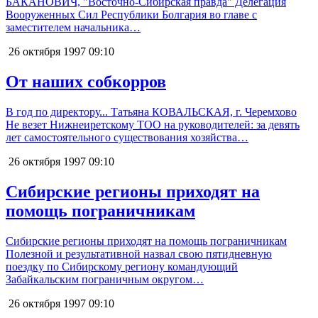
БАКАНОВИЧ, "Восточно-Сибирская правда" Делегация
Вооруженных Сил Республики Болгария во главе с
заместителем начальника…
26 октября 1997
09:10
От наших собкорров
В год по директору... Татьяна КОВАЛЬСКАЯ, г. Черемхово
Не везет Нижнеиретскому ТОО на руководителей: за девять
лет самостоятельного существования хозяйства…
26 октября 1997
09:10
Сибирские регионы приходят на
помощь пограничникам
Сибирские регионы приходят на помощь пограничникам
Полезной и результативной назвал свою пятидневную
поездку по Сибирскому региону командующий
Забайкальским пограничным округом…
26 октября 1997
09:10