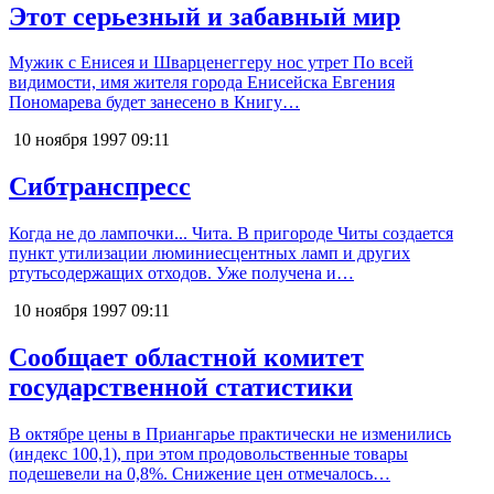
Этот серьезный и забавный мир
Мужик с Енисея и Шварценеггеру нос утрет По всей
видимости, имя жителя города Енисейска Евгения
Пономарева будет занесено в Книгу…
10 ноября 1997
09:11
Сибтранспресс
Когда не до лампочки... Чита. В пригороде Читы создается
пункт утилизации люминиесцентных ламп и других
ртутьсодержащих отходов. Уже получена и…
10 ноября 1997
09:11
Сообщает областной комитет
государственной статистики
В октябре цены в Приангарье практически не изменились
(индекс 100,1), при этом продовольственные товары
подешевели на 0,8%. Снижение цен отмечалось…