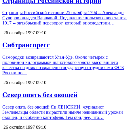
Страницы Российской истории
Страницы Российской истории 25 октября 1794 -- Александр
Суворов овладел Варшавой. Подавление польского восстания.
1917 -- октябрьский переворот, который впоследствии…
26 октября 1997
09:10
Сибтранспресс
Самородки возвращаются Улан-Удэ. Около четырех с
половиной килограммов шлихтового золота высочайшего
качества на днях возвращено государству сотрудниками ФСБ
России по…
26 октября 1997
09:10
Север опять без овощей
Север опять без овощей Ян ЛЕНСКИЙ, журналист
Земледельцы области вырастили нынче невиданный урожай
овощей, и особенно картофеля. Тем обиднее, что…
26 октября 1997
09:10