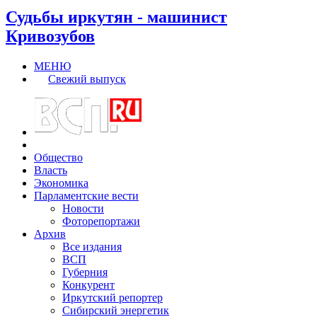
Судьбы иркутян - машинист
Кривозубов
МЕНЮ
Свежий выпуск
Общество
Власть
Экономика
Парламентские вести
Новости
Фоторепортажи
Архив
Все издания
ВСП
Губерния
Конкурент
Иркутский репортер
Сибирский энергетик