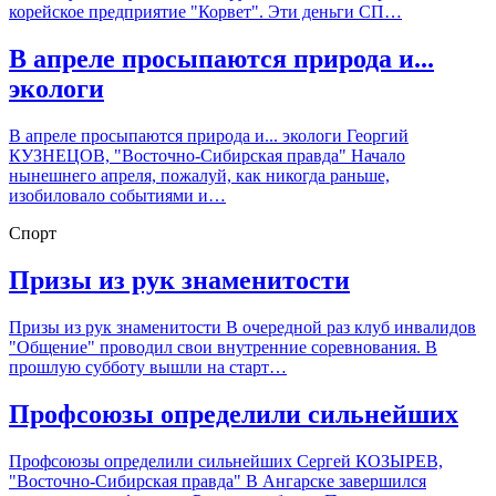
корейское предприятие "Корвет". Эти деньги СП…
В апреле просыпаются природа и...
экологи
В апреле просыпаются природа и... экологи Георгий
КУЗНЕЦОВ, "Восточно-Сибирская правда" Начало
нынешнего апреля, пожалуй, как никогда раньше,
изобиловало событиями и…
Спорт
Призы из рук знаменитости
Призы из рук знаменитости В очередной раз клуб инвалидов
"Общение" проводил свои внутренние соревнования. В
прошлую субботу вышли на старт…
Профсоюзы определили сильнейших
Профсоюзы определили сильнейших Сергей КОЗЫРЕВ,
"Восточно-Сибирская правда" В Ангарске завершился