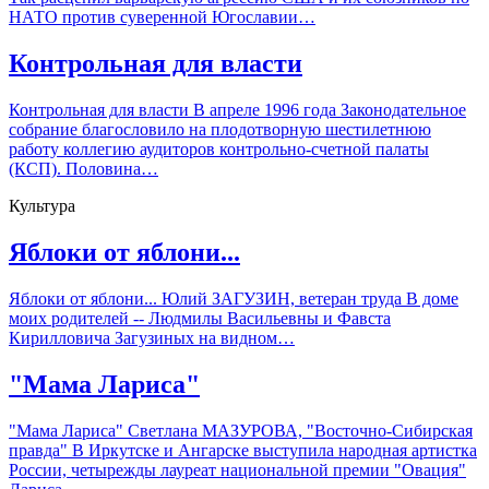
НАТО против суверенной Югославии…
Контрольная для власти
Контрольная для власти В апреле 1996 года Законодательное
собрание благословило на плодотворную шестилетнюю
работу коллегию аудиторов контрольно-счетной палаты
(КСП). Половина…
Культура
Яблоки от яблони...
Яблоки от яблони... Юлий ЗАГУЗИН, ветеран труда В доме
моих родителей -- Людмилы Васильевны и Фавста
Кирилловича Загузиных на видном…
"Мама Лариса"
"Мама Лариса" Светлана МАЗУРОВА, "Восточно-Сибирская
правда" В Иркутске и Ангарске выступила народная артистка
России, четырежды лауреат национальной премии "Овация"