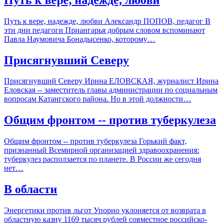
Путь к вере, надежде, любви Александр ПОПОВ, педагог В
эти дни педагоги Приангарья добрым словом вспоминают
Павла Наумовича Бонадысенко, которому…
Присягнувший Северу
Присягнувший Северу Ирина ЕЛОВСКАЯ, журналист Ирина
Еловская -- заместитель главы администрации по социальным
вопросам Катангского района. Но в этой должности…
Общим фронтом -- против туберкулеза
Общим фронтом -- против туберкулеза Горький факт,
признанный Всемирной организацией здравоохранения:
туберкулез расползается по планете. В России же сегодня
нет…
В области
Энергетики против льгот Упорно уклоняется от возврата в
областную казну 1169 тысяч рублей совместное российско-