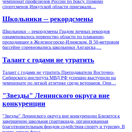
чемпионат профсоюзов России по боксу. Помимо
спортсменов Иркутской области приезжали…
Школьники -- рекордсмены
Школьники -- рекордсмены Градом личных рекордов
ознаменовалось первенство области по плаванию,
проходившее в Железногорске-Илимском. В 50-метровом
бассейне соревновались школьники Ангарска,…
Талант с годами не утратить
Талант с годами не утратить Преподаватели Восточно-
Сибирского института МВД РФ успешно выступили на
чемпионате по легкой атлетике среди ветеранов. Они…
"Звезды" Ленинского округа вне
конкуренции
"Звезды" Ленинского округа вне конкуренции Близится к
завершению школьная спартакиада, организованная
благотворительным фондом содействия спорту и туризму. В
марте-апреле фонд…