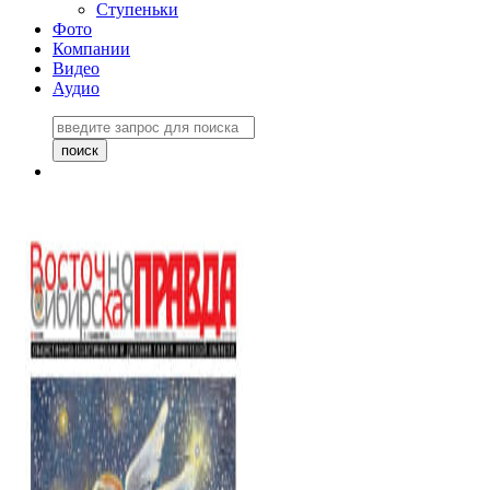
Ступеньки
Фото
Компании
Видео
Аудио
Восточно-Сибирская
правда №27243
06 ноября