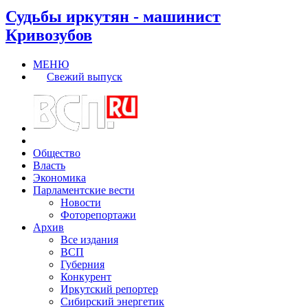
Судьбы иркутян - машинист
Кривозубов
МЕНЮ
Свежий выпуск
Общество
Власть
Экономика
Парламентские вести
Новости
Фоторепортажи
Архив
Все издания
ВСП
Губерния
Конкурент
Иркутский репортер
Сибирский энергетик