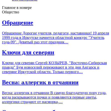
Главное в номере
Общество
Обращение
Обращение Дорогие учителя, педагоги, наставники! 19 апреля
1999 года в Иркутске начнется областной конкурс "Учитель
года-99". Девятый раз этот праздник…
Ключи для северян
Ключи для северян Сергей КОЗЫРЕВ, "Восточно-Сибирская
правда" Бум новоселий переживают в эти дня Ангарск и
северяне Иркутской области. Только первого…
Весна: аллергик в отчаянии
Весна: аллергик в отчаянии В самую благодатную пору года,
когда раскрываются почки и появляются первые цветы,
аллергики страдают от насморка,…