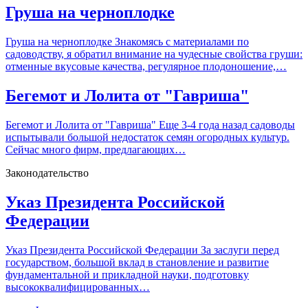
Груша на черноплодке
Груша на черноплодке Знакомясь с материалами по
садоводству, я обратил внимание на чудесные свойства груши:
отменные вкусовые качества, регулярное плодоношение,…
Бегемот и Лолита от "Гавриша"
Бегемот и Лолита от "Гавриша" Еще 3-4 года назад садоводы
испытывали большой недостаток семян огородных культур.
Сейчас много фирм, предлагающих…
Законодательство
Указ Президента Российской
Федерации
Указ Президента Российской Федерации За заслуги перед
государством, большой вклад в становление и развитие
фундаментальной и прикладной науки, подготовку
высококвалифицированных…