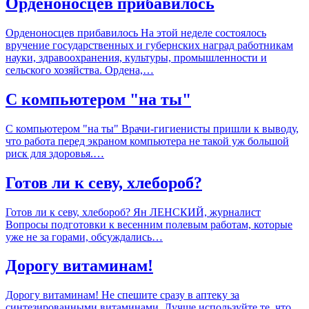
Орденоносцев прибавилось
Орденоносцев прибавилось На этой неделе состоялось
вручение государственных и губернских наград работникам
науки, здравоохранения, культуры, промышленности и
сельского хозяйства. Ордена,…
С компьютером "на ты"
С компьютером "на ты" Врачи-гигиенисты пришли к выводу,
что работа перед экраном компьютера не такой уж большой
риск для здоровья.…
Готов ли к севу, хлебороб?
Готов ли к севу, хлебороб? Ян ЛЕНСКИЙ, журналист
Вопросы подготовки к весенним полевым работам, которые
уже не за горами, обсуждались…
Дорогу витаминам!
Дорогу витаминам! Не спешите сразу в аптеку за
синтезированными витаминами. Лучше используйте те, что