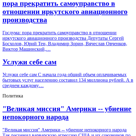
пора прекратить самоуправство в
отношении иркутского авиационного
производства
Госдума: пора прекратить самоуправство в отношении
иркутского авиационного производства Депутаты Сергей
Босхолов, Юрий Тен, Владимир Зорин, Вячеслав Овченков,
Виктор Машинский,…
Услужи себе сам
Услужи себе сам С начала года общий объем оплачиваемых
бытовых услуг населению составил 134 миллиона рублей. А в
среднем каждому…
Политика
"Великая миссия" Америки -- убиение
непокорного народа
"Великая миссия" Америки -- убиение непокорного народа
Так расценил варварскую агрессию США и их союзников по