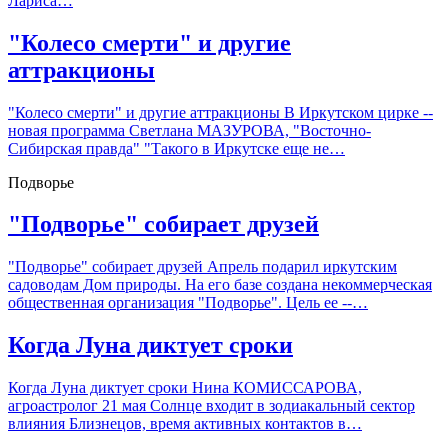
Лариса…
"Колесо смерти" и другие
аттракционы
"Колесо смерти" и другие аттракционы В Иркутском цирке --
новая программа Светлана МАЗУРОВА, "Восточно-
Сибирская правда" "Такого в Иркутске еще не…
Подворье
"Подворье" собирает друзей
"Подворье" собирает друзей Апрель подарил иркутским
садоводам Дом природы. На его базе создана некоммерческая
общественная организация "Подворье". Цель ее --…
Когда Луна диктует сроки
Когда Луна диктует сроки Нина КОМИССАРОВА,
агроастролог 21 мая Солнце входит в зодиакальный сектор
влияния Близнецов, время активных контактов в…