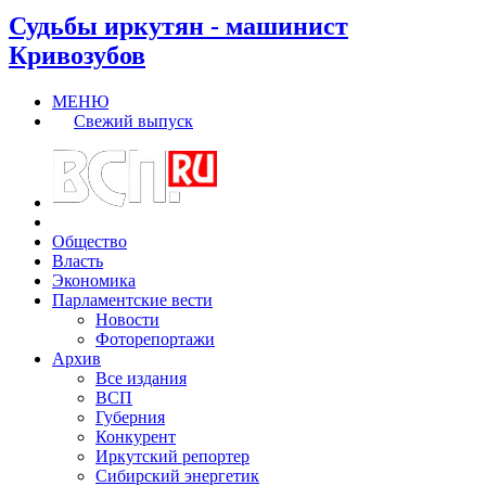
Судьбы иркутян - машинист
Кривозубов
МЕНЮ
Свежий выпуск
Общество
Власть
Экономика
Парламентские вести
Новости
Фоторепортажи
Архив
Все издания
ВСП
Губерния
Конкурент
Иркутский репортер
Сибирский энергетик