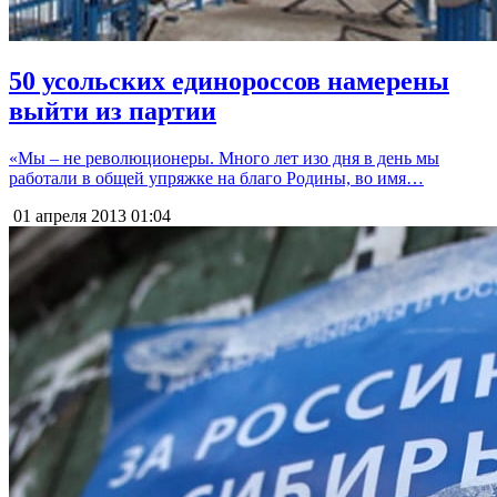
50 усольских единороссов намерены
выйти из партии
«Мы – не революционеры. Много лет изо дня в день мы
работали в общей упряжке на благо Родины, во имя…
01 апреля 2013
01:04