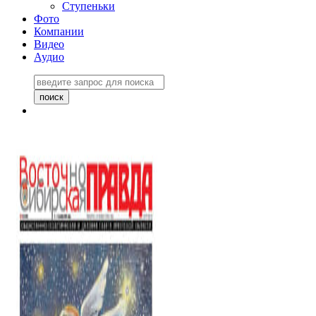
Ступеньки
Фото
Компании
Видео
Аудио
Восточно-Сибирская
правда №27243
06 ноября