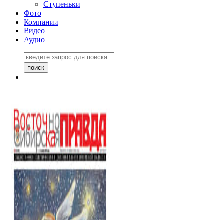
Ступеньки
Фото
Компании
Видео
Аудио
Восточно-Сибирская
правда №27243
06 ноября