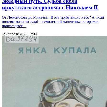
Звёздный путь. Судьба свела
иркутского астронома с Николаем II
От Ломоносова до Микаева - В эту трубу видно небо? А люди
полетят когда-то туда? – семилетний мальчишка осторожно
прикоснулся…
28 апреля 2026
12:04