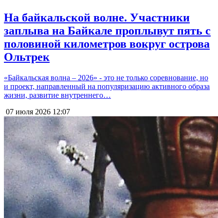
На байкальской волне. Участники
заплыва на Байкале проплывут пять с
половиной километров вокруг острова
Ольтрек
«Байкальская волна – 2026» - это не только соревнование, но
и проект, направленный на популяризацию активного образа
жизни, развитие внутреннего…
07 июля 2026
12:07