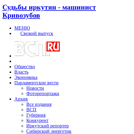
Судьбы иркутян - машинист
Кривозубов
МЕНЮ
Свежий выпуск
Общество
Власть
Экономика
Парламентские вести
Новости
Фоторепортажи
Архив
Все издания
ВСП
Губерния
Конкурент
Иркутский репортер
Сибирский энергетик