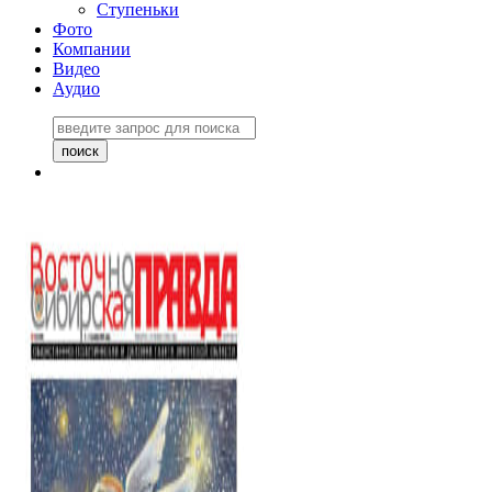
Ступеньки
Фото
Компании
Видео
Аудио
Восточно-Сибирская
правда №27243
06 ноября