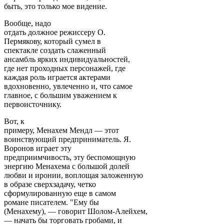
быть, это только мое видение.
Вообще, надо
отдать должное режиссеру О.
Пермякову, который сумел в
спектакле создать слаженный
ансамбль ярких индивидуальностей,
где нет проходных персонажей, где
каждая роль играется актерами
вдохновенно, увлеченно и, что самое
главное, с большим уважением к
первоисточнику.
Вот, к
примеру, Менахем Мендл — этот
воинствующий предприниматель. Я.
Воронов играет эту
предприимчивость, эту беспомощную
энергию Менахема с большой долей
любви и иронии, воплощая заложенную
в образе сверхзадачу, четко
сформулированную еще в самом
романе писателем. "Ему бы
(Менахему), — говорит Шолом-Алейхем,
— начать бы торговать гробами, и