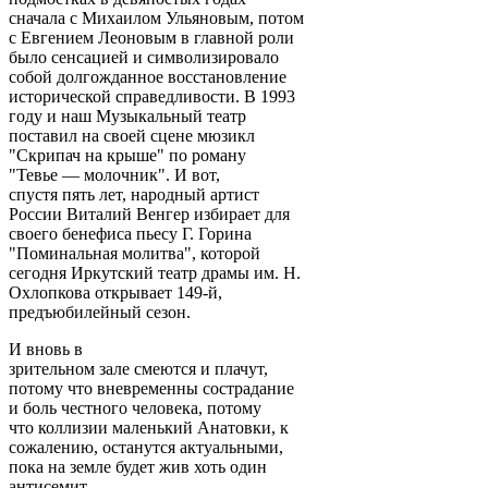
сначала с Михаилом Ульяновым, потом
с Евгением Леоновым в главной роли
было сенсацией и символизировало
собой долгожданное восстановление
исторической справедливости. В 1993
году и наш Музыкальный театр
поставил на своей сцене мюзикл
"Скрипач на крыше" по роману
"Тевье — молочник". И вот,
спустя пять лет, народный артист
России Виталий Венгер избирает для
своего бенефиса пьесу Г. Горина
"Поминальная молитва", которой
сегодня Иркутский театр драмы им. Н.
Охлопкова открывает 149-й,
предъюбилейный сезон.
И вновь в
зрительном зале смеются и плачут,
потому что вневременны сострадание
и боль честного человека, потому
что коллизии маленький Анатовки, к
сожалению, останутся актуальными,
пока на земле будет жив хоть один
антисемит.