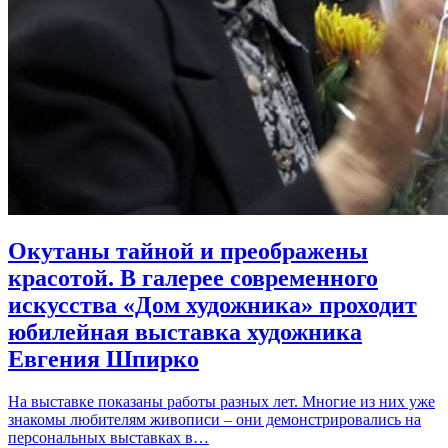
Окутаны тайной и преображены
красотой. В галерее современного
искусства «Дом художника» проходит
юбилейная выставка художника
Евгения Шпирко
На выставке показаны работы разных лет. Многие из них уже
знакомы любителям живописи – они демонстрировались на
персональных выставках в…