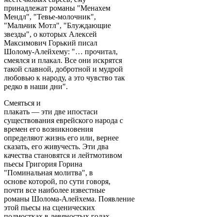
принадлежат романы "Менахем
Мендл", "Тевье-молочник",
"Мальчик Мотл", "Блуждающие
звезды", о которых Алексей
Максимович Горький писал
Шолому-Алейхему: "… прочитал,
смеялся и плакал. Все они искрятся
такой славной, добротной и мудрой
любовью к народу, а это чувство так
редко в наши дни".
Смеяться и
плакать — эти две ипостаси
существования еврейского народа с
времен его возникновения
определяют жизнь его или, вернее
сказать, его живучесть. Эти два
качества становятся и лейтмотивом
пьесы Григория Горина
"Поминальная молитва", в
основе которой, по сути говоря,
почти все наиболее известные
романы Шолома-Алейхема. Появление
этой пьесы на сценических
подмостках в девяностых годах