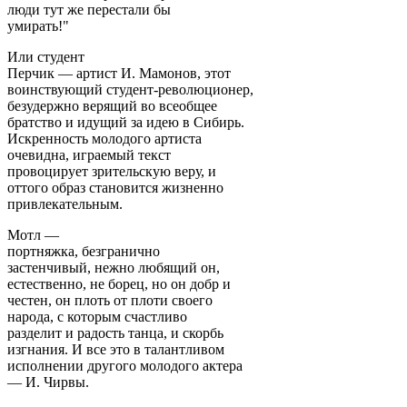
люди тут же перестали бы
умирать!"
Или студент
Перчик — артист И. Мамонов, этот
воинствующий студент-революционер,
безудержно верящий во всеобщее
братство и идущий за идею в Сибирь.
Искренность молодого артиста
очевидна, играемый текст
провоцирует зрительскую веру, и
оттого образ становится жизненно
привлекательным.
Мотл —
портняжка, безгранично
застенчивый, нежно любящий он,
естественно, не борец, но он добр и
честен, он плоть от плоти своего
народа, с которым счастливо
разделит и радость танца, и скорбь
изгнания. И все это в талантливом
исполнении другого молодого актера
— И. Чирвы.