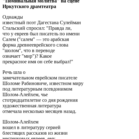
"Поминальная молитва" на сцене
Иркутского драмтеатра
Однажды
известный поэт Дагестана Сулейман
Стальский спросил: "Правда ли,
что у евреев был писатель по имени
Салем ("салем" — это арабская
форма древнееврейского слова
"шолом", что в переводе
означает "мир")? Какое
прекрасное имя он себе выбрал!"
Речь шла о
замечательном еврейском писателе
Шоломе Рабиновиче, известном миру
под литературным псевдонимом
Шолом-Алейхем, чье
стотридцатилетие со дня рождения
художественная литература
отмечала несколько месяцев назад.
Шолом-Алейхем
вошел в литературу серией
блестящих рассказов из жизни
местечковых евреев, ему