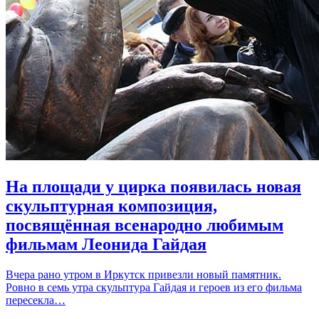
На площади у цирка появилась новая
скульптурная композиция,
посвящённая всенародно любимым
фильмам Леонида Гайдая
Вчера рано утром в Иркутск привезли новый памятник.
Ровно в семь утра скульптура Гайдая и героев из его фильма
пересекла…