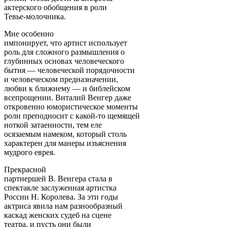
актерского обобщения в роли
Тевье-молочника.
Мне особенно
импонирует, что артист использует
роль для сложного размышления о
глубинных основах человеческого
бытия — человеческой порядочности
и человеческом предназначении,
любви к ближнему — и библейском
всепрощении. Виталий Венгер даже
откровенно юмористическое моменты
роли преподносит с какой-то щемящей
ноткой затаенности, тем еле
осязаемым намеком, который столь
характерен для манеры изъяснения
мудрого еврея.
Прекрасной
партнершей В. Венгера стала в
спектакле заслуженная артистка
России Н. Королева. За эти годы
актриса явила нам разнообразный
каскад женских судеб на сцене
театра, и пусть они были