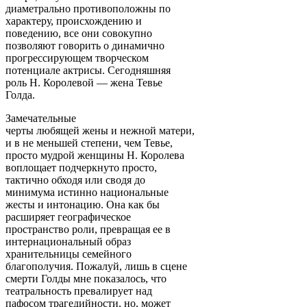
диаметрально противоположны по
характеру, происхождению и
поведению, все они совокупно
позволяют говорить о динамично
прогрессирующем творческом
потенциале актрисы. Сегодняшняя
роль Н. Королевой — жена Тевье
Голда.
Замечательные
черты любящей жены и нежной матери,
и в не меньшей степени, чем Тевье,
просто мудрой женщины Н. Королева
воплощает подчеркнуто просто,
тактично обходя или сводя до
минимума истинно национальные
жесты и интонацию. Она как бы
расширяет географическое
пространство роли, превращая ее в
интернациональный образ
хранительницы семейного
благополучия. Пожалуй, лишь в сцене
смерти Голды мне показалось, что
театральность превалирует над
пафосом трагедийности, но, может