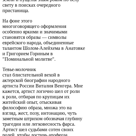
свету в поисках очередного
пристанища.
На фоне этого
многоговорящего оформления
особенно яркими и значимыми
становятся образы — символы
еврейского народа, объединенные
талантом Шолом-Алейхема в Анатовке
и Григорием Гориным в
"Поминальной молитве".
Тевье-молочник
стал блистательной вехой в
актерской биографии народного
артиста России Виталия Венгера. Мне
кажется, артист логично шел от роли
к роли, отбирая по крупицам их
житейский опыт, отыскивая
философию образа, множа это на
взгляд, жест, позу, интонацию, чуть
заметным штрихом обозначая глубину
трагедии или легковесность фарса.
Артист шел судьбами сотен своих
ролей, чтобы достичь апофеоза