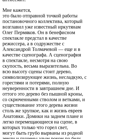
Мне кажется,
это было отправной точкой работы
постановочного коллектива, который
возглавил уже известный иркутянам
Олег Пермяков. Он в бенефисном
спектакле предстал в качестве
режиссера, а в содружестве с
Александрой Толмачевой — еще и в
качестве сценографа. А сценография
в спектакле, несмотря на свою
скупость, весьма выразительна. Во
всю высоту сцены стоит дерево,
символизирующее жизнь, несладкую, с
горестями и потерями, полную
неуверенности в завтрашнем дне. И
оттого это дерево без пышной кроны,
со скрюченными стволом и ветками, и
существование этого дерева жизни
столь же хрупкое, как и жизнь евреев
Анатовки. Домики на заднем плане и
легко перемещающиеся на сцене, в
которых только что горел свет,
могут быть грубо вырваны из родной
земли и пущены злым роком по белу