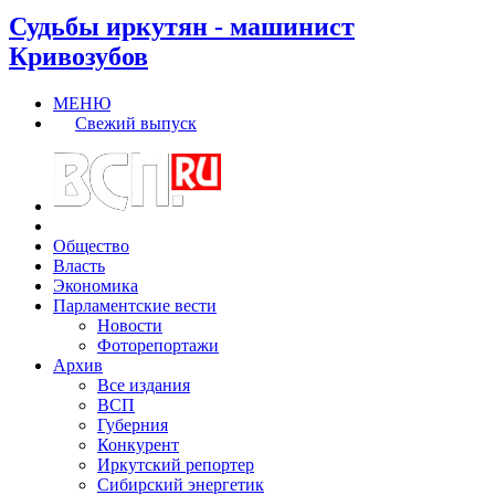
Судьбы иркутян - машинист
Кривозубов
МЕНЮ
Свежий выпуск
Общество
Власть
Экономика
Парламентские вести
Новости
Фоторепортажи
Архив
Все издания
ВСП
Губерния
Конкурент
Иркутский репортер
Сибирский энергетик