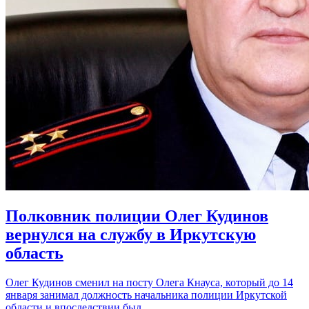
Полковник полиции Олег Кудинов
вернулся на службу в Иркутскую
область
Олег Кудинов сменил на посту Олега Кнауса, который до 14
января занимал должность начальника полиции Иркутской
области и впоследствии был…