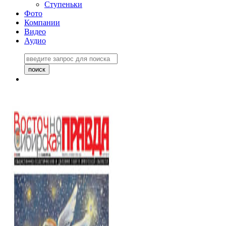
Ступеньки
Фото
Компании
Видео
Аудио
Восточно-Сибирская
правда №27243
06 ноября