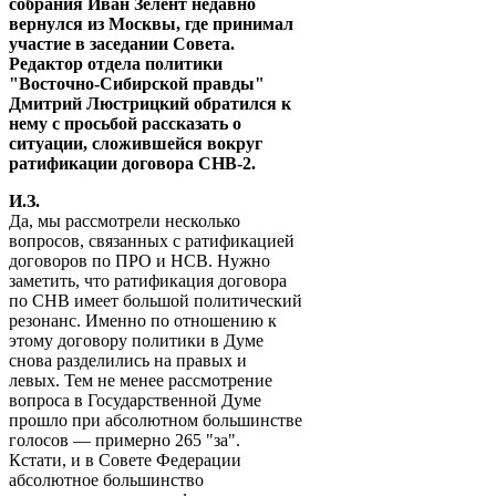
собрания Иван Зелент недавно
вернулся из Москвы, где принимал
участие в заседании Совета.
Редактор отдела политики
"Восточно-Сибирской правды"
Дмитрий Люстрицкий обратился к
нему с просьбой рассказать о
ситуации, сложившейся вокруг
ратификации договора СНВ-2.
И.З.
Да, мы рассмотрели несколько
вопросов, связанных с ратификацией
договоров по ПРО и НСВ. Нужно
заметить, что ратификация договора
по СНВ имеет большой политический
резонанс. Именно по отношению к
этому договору политики в Думе
снова разделились на правых и
левых. Тем не менее рассмотрение
вопроса в Государственной Думе
прошло при абсолютном большинстве
голосов — примерно 265 "за".
Кстати, и в Совете Федерации
абсолютное большинство