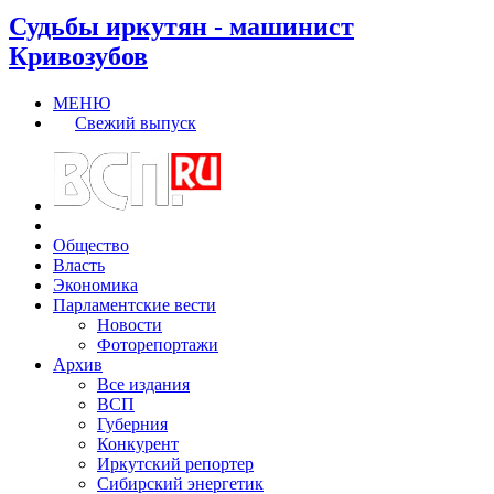
Судьбы иркутян - машинист
Кривозубов
МЕНЮ
Свежий выпуск
Общество
Власть
Экономика
Парламентские вести
Новости
Фоторепортажи
Архив
Все издания
ВСП
Губерния
Конкурент
Иркутский репортер
Сибирский энергетик