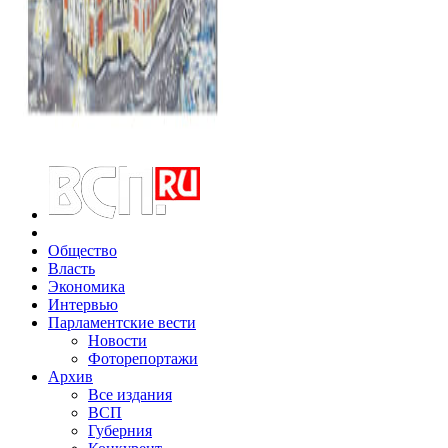
Общество
Власть
Экономика
Интервью
Парламентские вести
Новости
Фоторепортажи
Архив
Все издания
ВСП
Губерния