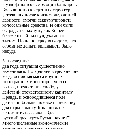
в узде финансовые эмоции банкиров.
Большинство кредитных структур,
устоявших после кризиса двухлетней
давности, смогли саккумулировать
колоссальные средства. И они были
бы рады не чахнуть, как Кощей
бессмертный над сундуками со
златом. Но на поверку выходило, что
огромные деньги вкладывать было
некуда.
За последние
два года ситуация существенно
изменилась. По крайней мере, внешне,
когда основная масса крупных
иностранных инвесторов ушла с
рынка, предоставив свободу
действий отечественному капиталу.
Правда, и освободившееся поле
действий больше похоже на лужайку
для игры в лапту. Как вновь не
вспомнить классика: "Здесь
русский дух, здесь Русью пахнет"!
Многочисленные экономические
ведомства, комитеты, советы и