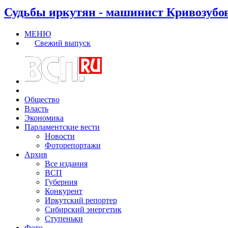
Судьбы иркутян - машинист Кривозубо
МЕНЮ
Свежий выпуск
Общество
Власть
Экономика
Парламентские вести
Новости
Фоторепортажи
Архив
Все издания
ВСП
Губерния
Конкурент
Иркутский репортер
Сибирский энергетик
Ступеньки
Фото