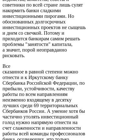
советники по всей стране лишь сулят
накормить банки сладкими
инвестиционными пирогами. Но
обоснованных долгосрочных
инвестиционных проектов не сыщешь
и днем со свечкой. Потому и
приходится банкирам самим решать
проблемы "занятости" капитала,
а значит, порой неоправданно
рисковать.
Все
сказанное в равной степени можно
отнести и к Иркутскому банку
Сбербанка Российской Федерации, по
прибыли, устойчивости, качеству
работы по всем направлениям
неизменно входящему в десятку
лучших среди 69 территориальных
Сбербанков России. А умение хотя бы
частично утолять инвестиционный
голод нужно напрямую отнести на
счет слаженности и направленности
работы всей команды профессионалов
банка, осознающих, что только