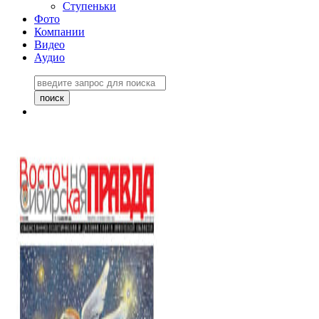
Ступеньки
Фото
Компании
Видео
Аудио
Восточно-Сибирская
правда №27243
06 ноября