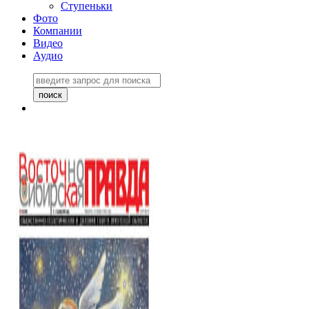
Ступеньки
Фото
Компании
Видео
Аудио
Восточно-Сибирская
правда №27243
06 ноября