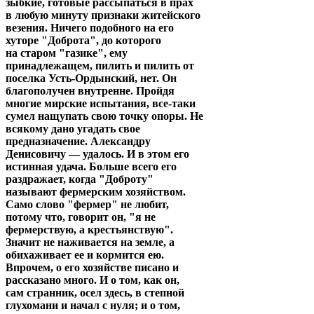
зыбкие, готовые рассыпаться в прах
в любую минуту признаки житейского
везения. Ничего подобного на его
хуторе "Доброта", до которого
на старом "газике", ему
принадлежащем, пилить и пилить от
поселка Усть-Ордынский, нет. Он
благополучен внутренне. Пройдя
многие мирские испытания, все-таки
сумел нащупать свою точку опоры. Не
всякому дано угадать свое
предназначение. Александру
Денисовичу — удалось. И в этом его
истинная удача. Больше всего его
раздражает, когда "Доброту"
называют фермерским хозяйством.
Само слово "фермер" не любит,
потому что, говорит он, "я не
фермерствую, а крестьянствую".
Значит не наживается на земле, а
обихаживает ее и кормится ею.
Впрочем, о его хозяйстве писано и
рассказано много. И о том, как он,
сам странник, осел здесь, в степной
глухомани и начал с нуля; и о том,