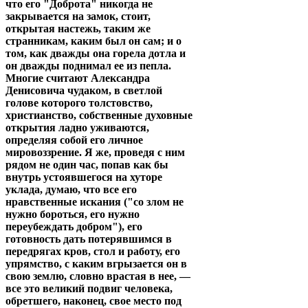
что его "Доброта" никогда не
закрывается на замок, стоит,
открытая настежь, таким же
странникам, каким был он сам; и о
том, как дважды она горела дотла и
он дважды поднимал ее из пепла.
Многие считают Александра
Денисовича чудаком, в светлой
голове которого толстовство,
христианство, собственные духовные
открытия ладно уживаются,
определяя собой его личное
мировоззрение. Я же, проведя с ним
рядом не один час, попав как бы
внутрь устоявшегося на хуторе
уклада, думаю, что все его
нравственные искания ("со злом не
нужно бороться, его нужно
переубеждать добром"), его
готовность дать потерявшимся в
передрягах кров, стол и работу, его
упрямство, с каким вгрызается он в
свою землю, словно врастая в нее, —
все это великий подвиг человека,
обретшего, наконец, свое место под