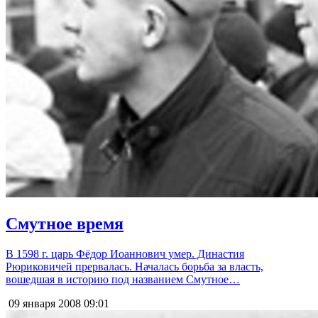
Смутное время
В 1598 г. царь Фёдор Иоаннович умер. Династия
Рюриковичей прервалась. Началась борьба за власть,
вошедшая в историю под названием Смутное…
09 января 2008
09:01