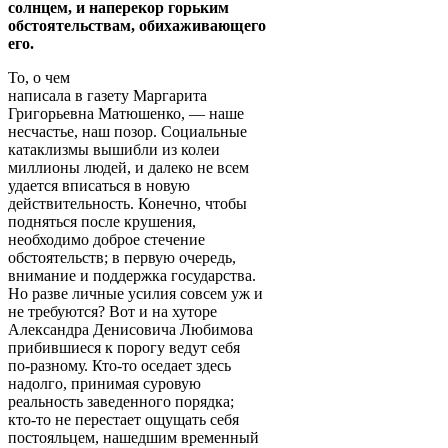
солнцем, и наперекор горьким
обстоятельствам, обихаживающего
его.
То, о чем
написала в газету Маргарита
Григорьевна Матюшенко, — наше
несчастье, наш позор. Социальные
катаклизмы вышибли из колеи
миллионы людей, и далеко не всем
удается вписаться в новую
действительность. Конечно, чтобы
подняться после крушения,
необходимо доброе стечение
обстоятельств; в первую очередь,
внимание и поддержка государства.
Но разве личные усилия совсем уж и
не требуются? Вот и на хуторе
Александра Денисовича Любимова
прибившиеся к порогу ведут себя
по-разному. Кто-то оседает здесь
надолго, принимая суровую
реальность заведенного порядка;
кто-то не перестает ощущать себя
постояльцем, нашедшим временный