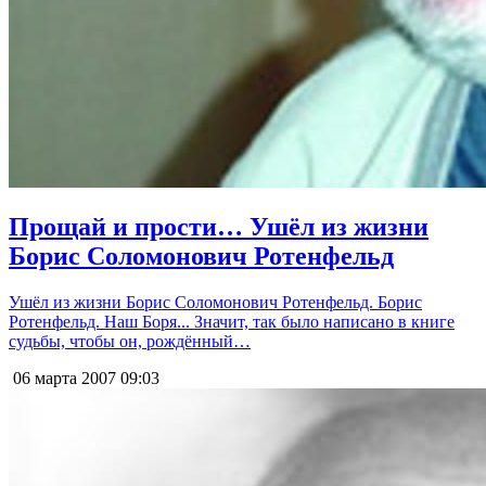
Прощай и прости… Ушёл из жизни
Борис Соломонович Ротенфельд
Ушёл из жизни Борис Соломонович Ротенфельд. Борис
Ротенфельд. Наш Боря... Значит, так было написано в книге
судьбы, чтобы он, рождённый…
06 марта 2007
09:03