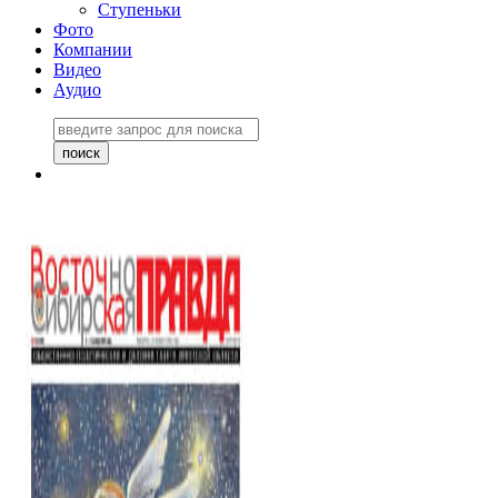
Ступеньки
Фото
Компании
Видео
Аудио
Восточно-Сибирская
правда №27243
06 ноября