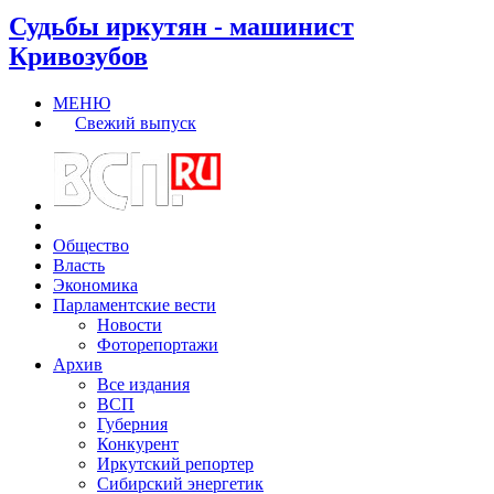
Судьбы иркутян - машинист
Кривозубов
МЕНЮ
Свежий выпуск
Общество
Власть
Экономика
Парламентские вести
Новости
Фоторепортажи
Архив
Все издания
ВСП
Губерния
Конкурент
Иркутский репортер
Сибирский энергетик