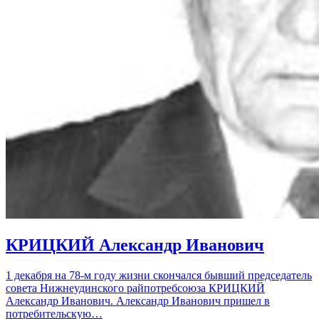
КРИЦКИЙ Александр Иванович
1 декабря на 78-м году жизни скончался бывший председатель
совета Нижнеудинского райпотребсоюза КРИЦКИЙ
Александр Иванович. Александр Иванович пришел в
потребительскую…