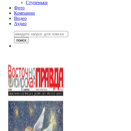
Ступеньки
Фото
Компании
Видео
Аудио
Восточно-Сибирская
правда №27243
06 ноября