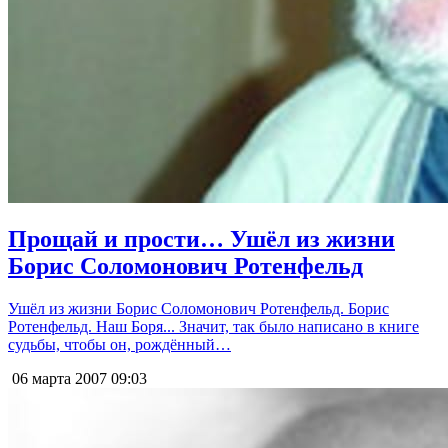
Прощай и прости… Ушёл из жизни
Борис Соломонович Ротенфельд
Ушёл из жизни Борис Соломонович Ротенфельд. Борис
Ротенфельд. Наш Боря... Значит, так было написано в книге
судьбы, чтобы он, рождённый…
06 марта 2007
09:03