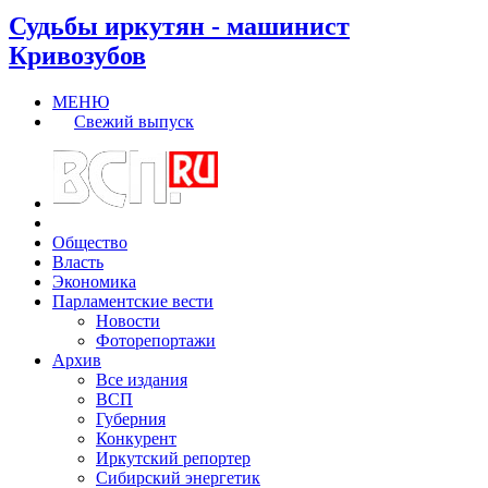
Судьбы иркутян - машинист
Кривозубов
МЕНЮ
Свежий выпуск
Общество
Власть
Экономика
Парламентские вести
Новости
Фоторепортажи
Архив
Все издания
ВСП
Губерния
Конкурент
Иркутский репортер
Сибирский энергетик