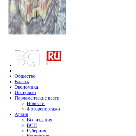
Общество
Власть
Экономика
Интервью
Парламентские вести
Новости
Фоторепортажи
Архив
Все издания
ВСП
Губерния