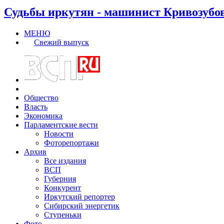
Судьбы иркутян - машинист Кривозубо
МЕНЮ
Свежий выпуск
Общество
Власть
Экономика
Парламентские вести
Новости
Фоторепортажи
Архив
Все издания
ВСП
Губерния
Конкурент
Иркутский репортер
Сибирский энергетик
Ступеньки
Фото