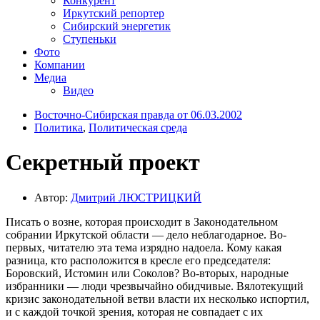
Конкурент
Иркутский репортер
Сибирский энергетик
Ступеньки
Фото
Компании
Медиа
Видео
Восточно-Сибирская правда от 06.03.2002
Политика
,
Политическая среда
Секретный проект
Автор:
Дмитрий ЛЮСТРИЦКИЙ
Писать о возне, которая происходит в Законодательном
собрании Иркутской области — дело неблагодарное. Во-
первых, читателю эта тема изрядно надоела. Кому какая
разница, кто расположится в кресле его председателя:
Боровский, Истомин или Соколов? Во-вторых, народные
избранники — люди чрезвычайно обидчивые. Вялотекущий
кризис законодательной ветви власти их несколько испортил,
и с каждой точкой зрения, которая не совпадает с их