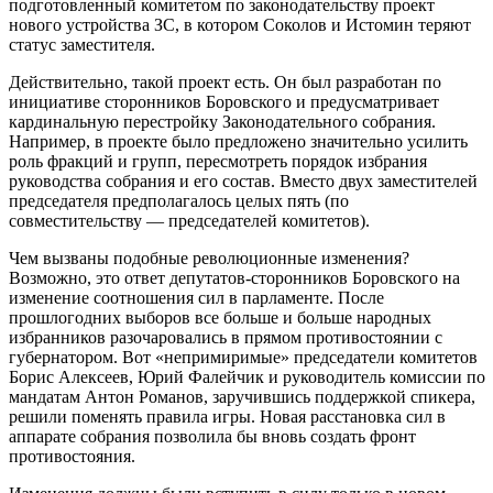
подготовленный комитетом по законодательству проект
нового устройства ЗС, в котором Соколов и Истомин теряют
статус заместителя.
Действительно, такой проект есть. Он был разработан по
инициативе сторонников Боровского и предусматривает
кардинальную перестройку Законодательного собрания.
Например, в проекте было предложено значительно усилить
роль фракций и групп, пересмотреть порядок избрания
руководства собрания и его состав. Вместо двух заместителей
председателя предполагалось целых пять (по
совместительству — председателей комитетов).
Чем вызваны подобные революционные изменения?
Возможно, это ответ депутатов-сторонников Боровского на
изменение соотношения сил в парламенте. После
прошлогодних выборов все больше и больше народных
избранников разочаровались в прямом противостоянии с
губернатором. Вот «непримиримые» председатели комитетов
Борис Алексеев, Юрий Фалейчик и руководитель комиссии по
мандатам Антон Романов, заручившись поддержкой спикера,
решили поменять правила игры. Новая расстановка сил в
аппарате собрания позволила бы вновь создать фронт
противостояния.